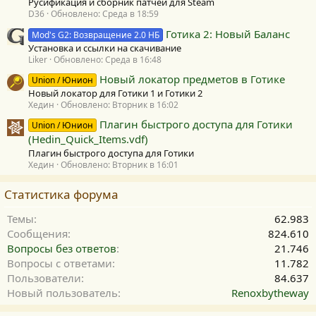
Русификация и сборник патчей для Steam
D36
Обновлено:
Среда в 18:59
Готика 2: Новый Баланс
Mod's G2: Возвращение 2.0 НБ
Установка и ссылки на скачивание
Liker
Обновлено:
Среда в 16:48
Новый локатор предметов в Готике
Union / Юнион
Новый локатор для Готики 1 и Готики 2
Хедин
Обновлено:
Вторник в 16:02
Плагин быстрого доступа для Готики
Union / Юнион
(Hedin_Quick_Items.vdf)
Плагин быстрого доступа для Готики
Хедин
Обновлено:
Вторник в 16:01
Статистика форума
Темы
62.983
Сообщения
824.610
Вопросы без ответов
21.746
Вопросы с ответами
11.782
Пользователи
84.637
Новый пользователь
Renoxbytheway