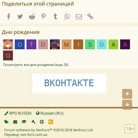
Поделиться этой страницей
Facebook
Twitter
Reddit
Pinterest
Tumblr
WhatsApp
E-mail
Ссылка
Дни рождения
O
T
D
M
I
S
D
А
А
G
Посмотреть все дни рождения (еще 29)
ВКОНТАКТЕ
Свер
Сниз
RPG RUSSIA
Russian (RU)
R
S
18+
Forum software by XenForo™
©2010-2018 XenForo Ltd.
S
Перевод: xen-foro.com.ua