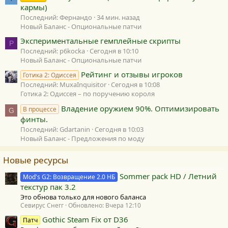
кармы)
Последний: Фернандо
34 мин. назад
Новый Баланс - Опциональные патчи
Экспериментальные гемплейные скрипты
P
Последний: p6kocka
Сегодня в 10:10
Новый Баланс - Опциональные патчи
Рейтинг и отзывы игроков
Готика 2: Одиссея
Последний: MuxaInquisitor
Сегодня в 10:08
Готика 2: Одиссея – по поручению короля
Владение оружием 90%. Оптимизировать
В процессе
G
финты.
Последний: Gdartanin
Сегодня в 10:03
Новый Баланс - Предложения по моду
Новые ресурсы
Sommer pack HD / Летний
Mod's G2: Возвращение 2.0 НБ
текстур пак 3.2
Это обнова только для нового баланса
Севирус Снегг
Обновлено:
Вчера 12:10
Gothic Steam Fix от D36
Патч