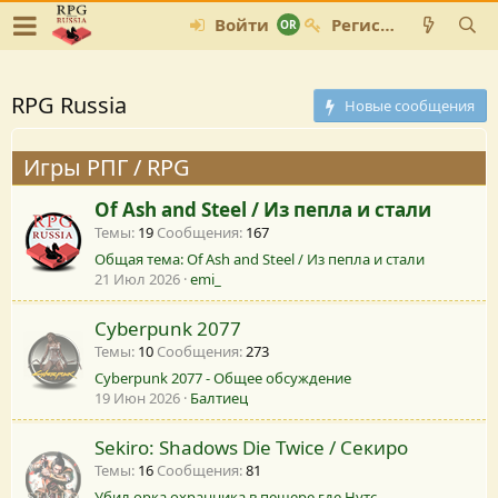
Войти
Регистрация
RPG Russia
Новые сообщения
Игры РПГ / RPG
Of Ash and Steel / Из пепла и стали
Темы
19
Сообщения
167
Общая тема: Of Ash and Steel / Из пепла и стали
21 Июл 2026
emi_
Cyberpunk 2077
Темы
10
Сообщения
273
Cyberpunk 2077 - Общее обсуждение
19 Июн 2026
Балтиец
Sekiro: Shadows Die Twice / Секиро
Темы
16
Сообщения
81
Убил орка охранника в пещере где Нутс