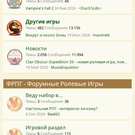
Темы
5
Сообщения
48
Vampire's Fall 2
24 Янв 2026
~𝔻𝕒𝕣𝕜𝕊𝕚𝕕𝕖~
Другие игры
Темы
482
Сообщения
13.156
Вокруг и около Зоны
19 Июл 2026
maxim64
Новости
Темы
2.058
Сообщения
11.994
Clair Obscur: Expedition 33 – новая ролевая игра, ломающая стереотипы
18 Май 2026
MuxaInquisitor
ФРПГ - Форумные Ролевые Игры
Веду набор в...
Темы
3
Сообщения
36
Настольная РПГ - интересно ли кому?
4 Сен 2024
Baald2
Игровой раздел
Темы
6
Сообщения
115