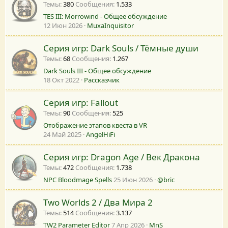
Темы
380
Сообщения
1.533
TES III: Morrowind - Общее обсуждение
12 Июн 2026
MuxaInquisitor
Серия игр: Dark Souls / Тёмные души
Темы
68
Сообщения
1.267
Dark Souls III - Общее обсуждение
18 Окт 2022
Рассказчик
Серия игр: Fallout
Темы
90
Сообщения
525
Отображение этапов квеста в VR
24 Май 2025
AngelHiFi
Серия игр: Dragon Age / Век Дракона
Темы
472
Сообщения
1.738
NPC Bloodmage Spells
25 Июн 2026
@bric
Two Worlds 2 / Два Мира 2
Темы
514
Сообщения
3.137
TW2 Parameter Editor
7 Апр 2026
MnS