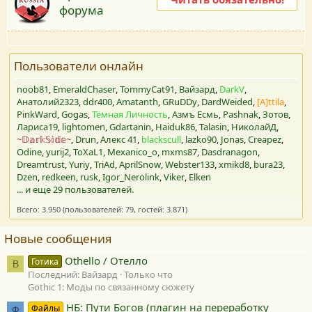
форума
Пользователи онлайн
noob81
EmeraldChaser
TommyCat91
Вайзард
DarkV
Анатолий2323
ddr400
Amatanth
GRuDDy
DardWeided
[A]ttila
PinkWard
Gogas
Тёмная Личность
Азмъ Есмь
Pashnak
Зотов
Лариса19
lightomen
Gdartanin
Haiduk86
Talasin
НиколайД
~𝔻𝕒𝕣𝕜𝕊𝕚𝕕𝕖~
Drun
Алекс 41
blackscull
lazko90
Jonas
Creapez
Odine
yurij2
ToXaL1
Mexanico_o
mxms87
Dasdranagon
Dreamtrust
Yuriy
TriAd
AprilSnow
Webster133
xmikd8
bura23
Dzen
redkeen
rusk
Igor_Nerolink
Viker
Elken
... и еще 29 пользователей.
Всего: 3.950 (пользователей: 79, гостей: 3.871)
Новые сообщения
Othello / Отелло
Готика
В
Последний: Вайзард
Только что
Gothic 1: Моды по связанному сюжету
НБ: Пути Богов (плагин на переработку
Файлы
Ф