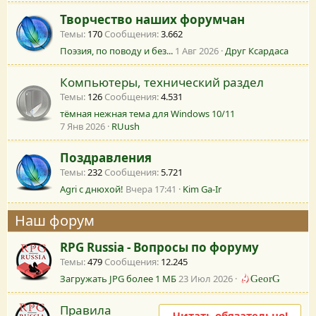
Творчество наших форумчан
Темы
170
Сообщения
3.662
Поэзия, по поводу и без...
1 Авг 2026
Друг Ксардаса
Компьютеры, технический раздел
Темы
126
Сообщения
4.531
тёмная нежная тема для Windows 10/11
7 Янв 2026
RUush
Поздравления
Темы
232
Сообщения
5.721
Agri с днюхой!
Вчера 17:41
Kim Ga-Ir
Наш форум
RPG Russia - Вопросы по форуму
Темы
479
Сообщения
12.245
Загружать JPG более 1 МБ
23 Июл 2026
GeorG
Правила