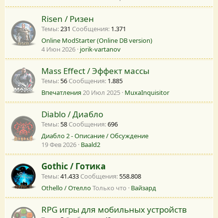
Risen / Ризен
Темы
231
Сообщения
1.371
Online ModStarter (Online DB version)
4 Июн 2026
jorik-vartanov
Mass Effect / Эффект массы
Темы
56
Сообщения
1.885
Впечатления
20 Июл 2025
MuxaInquisitor
Diablo / Диабло
Темы
58
Сообщения
696
Диабло 2 - Описание / Обсуждение
19 Фев 2026
Baald2
Gothic / Готика
Темы
41.433
Сообщения
558.808
Othello / Отелло
Только что
Вайзард
RPG игры для мобильных устройств