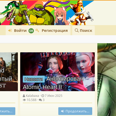
Войти
Регистрация
Поиск
nd
рытый
Анонсирован
Новости
Atomic Heart II
Kalabaxa
7 Июн 2025
10.588
3
лжить…
Продолжить…