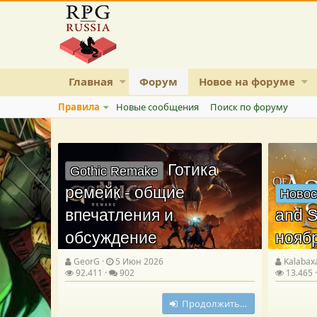
Главная
Форум
Новое на форуме
Правила
Новые сообщения
Поиск по форуму
Готика
Gothic Remake
ремейк - общие
Новос
впечатления и
and S
обсуждение
нояб
GeorG
5 Июн 2026
Kalabax
92.411
902
13.465
Продолжить…