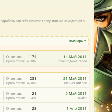
арабатывая себе почет и славу, или же находиться в
Фильтры
В
Ответов
174
14 Май 2011
а
Просмотров
40.807
Phoenix_NewDragon
ж
н
а
З
Ответов
231
21 Май 2011
я
а
Просмотров
47.866
Готический орк
к
З
Ответов
21
5 Май 2011
р
а
Просмотров
10.491
Fokalor
ы
к
т
З
Ответов
28
1 Апр 2011
р
а