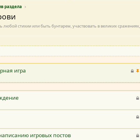
в раздела
рови
любой стихии или быть бунтарем, участвовать в великих сражениях, з
рная игра
З
а
к
р
ы
уждение
т
а
я
написанию игровых постов