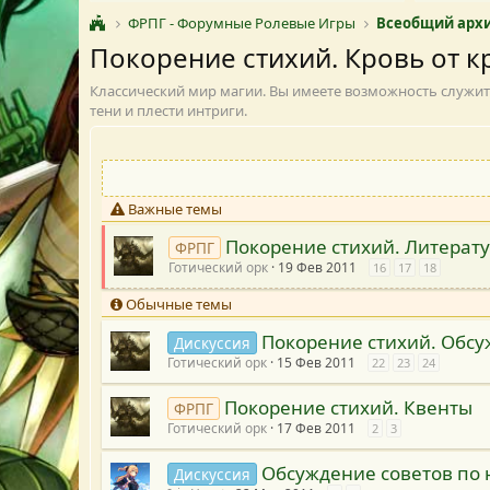
ФРПГ - Форумные Ролевые Игры
Всеобщий архи
Покорение стихий. Кровь от к
Классический мир магии. Вы имеете возможность служить 
тени и плести интриги.
Важные темы
Покорение стихий. Литерату
ФРПГ
Готический орк
19 Фев 2011
16
17
18
Обычные темы
Покорение стихий. Обс
Дискуссия
Готический орк
15 Фев 2011
22
23
24
Покорение стихий. Квенты
ФРПГ
Готический орк
17 Фев 2011
2
3
Обсуждение советов по 
Дискуссия