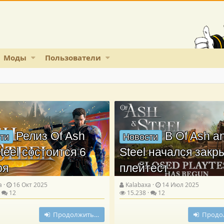
Моды
Пользователи
Релиз Of Ash
В Of Ash a
ти
Новости
teel состоится 6
Steel начался зак
ря
плейтест
a
16 Окт 2025
Kalabaxa
14 Июл 2025
12
15.238
12
Продолжить…
Продо