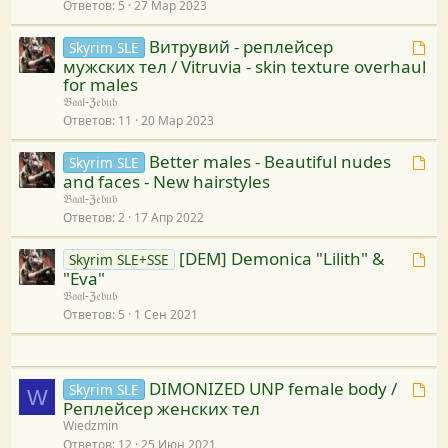
Ответов
5
27 Мар 2023
м
а
Витрувий - реплейсер
Т
Skyrim SLE
п
мужских тел / Vitruvia - skin texture overhaul
е
р
for males
м
и
𝔅𝔞𝔞𝔩-ℨ𝔢𝔟𝔲𝔟
а
в
Ответов
11
20 Мар 2023
п
я
р
з
Better males - Beautiful nudes
Т
Skyrim SLE
и
а
and faces - New hairstyles
е
в
н
𝔅𝔞𝔞𝔩-ℨ𝔢𝔟𝔲𝔟
м
я
Ответов
2
17 Апр 2022
а
а
з
к
п
а
[DEM] Demonica "Lilith" &
Т
Skyrim SLE+SSE
р
р
"Eva"
н
е
е
и
𝔅𝔞𝔞𝔩-ℨ𝔢𝔟𝔲𝔟
а
м
с
в
Ответов
5
1 Сен 2021
к
а
у
я
р
п
р
з
е
р
с
а
с
и
DIMONIZED UNP female body /
у
Т
Skyrim SLE
н
W
у
в
Реплейсер женских тел
е
а
р
я
Wiedzmin
м
к
с
Ответов
12
25 Июн 2021
з