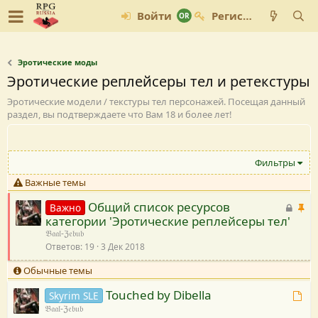
Войти
Регистрация
Эротические моды
Эротические реплейсеры тел и ретекстуры
Эротические модели / текстуры тел персонажей. Посещая данный
раздел, вы подтверждаете что Вам 18 и более лет!
Фильтры
Важные темы
Общий список ресурсов
З
В
Важно
категории 'Эротические реплейсеры тел'
а
а
𝔅𝔞𝔞𝔩-ℨ𝔢𝔟𝔲𝔟
к
ж
Ответов
19
3 Дек 2018
р
н
ы
а
Обычные темы
т
я
Touched by Dibella
Т
Skyrim SLE
а
𝔅𝔞𝔞𝔩-ℨ𝔢𝔟𝔲𝔟
е
я