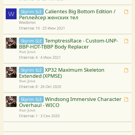
а
р
у
а
п
е
Calientes Big Bottom Edition /
Т
Skyrim SLE
н
W
р
с
Реплейсер женских тел
е
а
и
у
Wiedzmin
м
к
в
р
Ответов
10
25 Июн 2021
а
р
я
с
п
е
з
TemptressRace - Custom-UNP-
у
Т
Skyrim SLE
р
с
а
BBP-HDT-TBBP Body Replacer
е
и
у
н
𝔅𝔞𝔞𝔩-ℨ𝔢𝔟𝔲𝔟
м
в
р
Ответов
4
4 Июн 2021
а
а
я
с
к
п
з
XP32 Maximum Skeleton
у
Т
Skyrim SLE
р
р
а
Extended (XPMSE)
е
е
и
н
𝔅𝔞𝔞𝔩-ℨ𝔢𝔟𝔲𝔟
м
с
в
Ответов
8
26 Окт 2020
а
а
у
я
к
п
р
з
Windsong Immersive Character
Т
Skyrim SLE
р
р
с
а
Overhaul - WICO
е
е
и
у
н
𝔅𝔞𝔞𝔩-ℨ𝔢𝔟𝔲𝔟
м
с
в
Ответов
1
3 Сен 2020
а
а
у
я
к
п
р
з
р
р
с
а