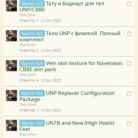
е
и
Тату и Бодиарт для тел
у
Т
Skyrim SLE
н
с
в
UNP/CBBE
е
а
у
я
𝔅𝔞𝔞𝔩-ℨ𝔢𝔟𝔲𝔟
м
к
р
Ответов
1
2 Сен 2020
з
а
р
с
а
п
е
Tело UNP c физикой. Полный
у
Т
Skyrim SLE
н
р
с
комплект
е
а
и
у
𝔅𝔞𝔞𝔩-ℨ𝔢𝔟𝔲𝔟
м
к
в
р
Ответов
2
2 Сен 2020
а
р
я
с
п
е
з
Vein skin texture for Navetseas
у
Т
Skyrim SLE
р
с
а
CBBE skin pack
е
и
у
н
𝔅𝔞𝔞𝔩-ℨ𝔢𝔟𝔲𝔟
м
в
р
Ответов
4
2 Сен 2020
а
а
я
с
к
п
з
UNP Replacer Configuration
у
Т
Skyrim SLE
р
р
а
Package
е
е
и
н
𝔅𝔞𝔞𝔩-ℨ𝔢𝔟𝔲𝔟
м
с
в
Ответов
1
2 Сен 2020
а
а
у
я
к
п
р
з
UN7B and New (High Heels)
Т
Skyrim SLE
р
р
с
а
Feet
е
е
и
у
н
𝔅𝔞𝔞𝔩-ℨ𝔢𝔟𝔲𝔟
м
с