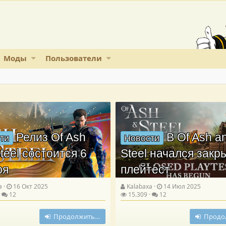
Моды
Пользователи
Релиз Of Ash
В Of Ash a
ти
Новости
teel состоится 6
Steel начался зак
ря
плейтест
a
16 Окт 2025
Kalabaxa
14 Июл 2025
12
15.309
12
Продолжить…
Продо