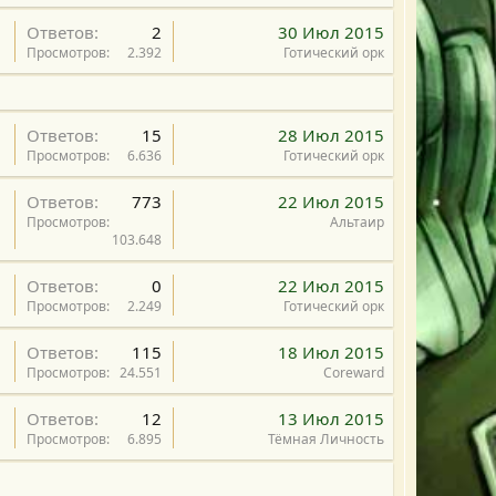
Ответов
2
30 Июл 2015
Просмотров
2.392
Готический орк
Ответов
15
28 Июл 2015
Просмотров
6.636
Готический орк
З
Ответов
773
22 Июл 2015
а
Просмотров
Альтаир
103.648
к
р
О
Ответов
0
22 Июл 2015
ы
п
Просмотров
2.249
Готический орк
т
р
а
З
Ответов
115
18 Июл 2015
о
я
а
Просмотров
24.551
Coreward
с
к
Ответов
12
13 Июл 2015
р
Просмотров
6.895
Тёмная Личность
ы
т
а