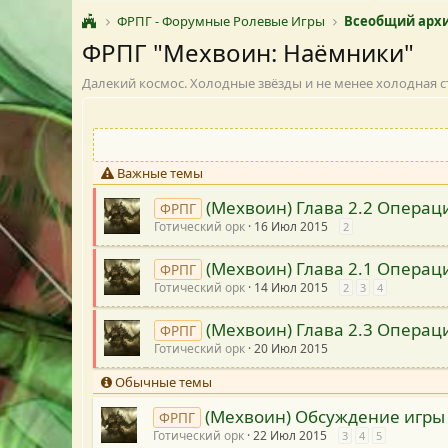
ФРПГ - Форумные Ролевые Игры
Всеобщий архи
ФРПГ "Мехвоин: Наёмники"
Далекий космос. Холодные звёзды и не менее холодная с
Важные темы
(Мехвоин) Глава 2.2 Операци
ФРПГ
Готический орк
16 Июл 2015
2
(Мехвоин) Глава 2.1 Операц
ФРПГ
Готический орк
14 Июл 2015
2
3
4
(Мехвоин) Глава 2.3 Операци
ФРПГ
Готический орк
20 Июл 2015
Обычные темы
(Мехвоин) Обсуждение игры 
ФРПГ
Готический орк
22 Июл 2015
3
4
5