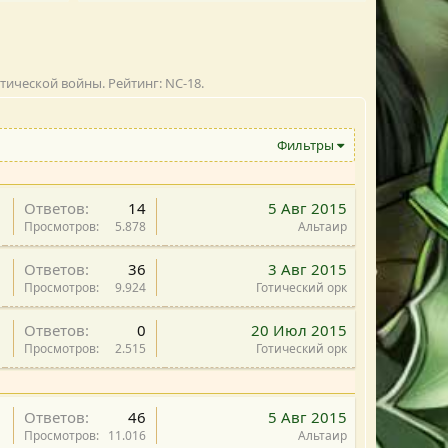
ической войны. Рейтинг: NC-18.
Фильтры
В
Ответов
14
5 Авг 2015
а
Просмотров
5.878
Альтаир
ж
В
Ответов
36
3 Авг 2015
н
а
Просмотров
9.924
Готический орк
а
ж
я
В
Ответов
0
20 Июл 2015
н
а
Просмотров
2.515
Готический орк
а
ж
я
н
а
Ответов
46
5 Авг 2015
я
Просмотров
11.016
Альтаир