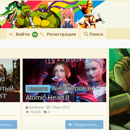
Войти
Регистрация
Поиск
nd
рытый
Анонсирован
Новости
Atomic Heart II
Kalabaxa
7 Июн 2025
10.645
3
лжить…
Продолжить…