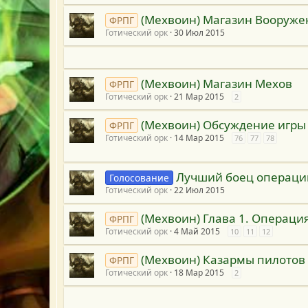
(Мехвоин) Магазин Вооруже
ФРПГ
Готический орк
30 Июл 2015
(Мехвоин) Магазин Мехов
ФРПГ
Готический орк
21 Мар 2015
2
(Мехвоин) Обсуждение игры
ФРПГ
Готический орк
14 Мар 2015
76
77
78
Лучший боец операции
Голосование
Готический орк
22 Июл 2015
(Мехвоин) Глава 1. Операци
ФРПГ
Готический орк
4 Май 2015
10
11
12
(Мехвоин) Казармы пилотов
ФРПГ
Готический орк
18 Мар 2015
2