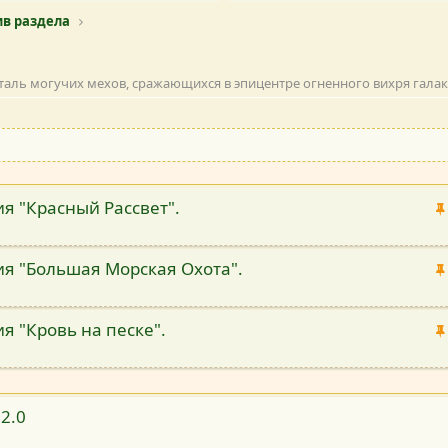
в раздела
таль могучих мехов, сражающихся в эпицентре огненного вихря галакт
я "Красный Рассвет".
ия "Большая Морская Охота".
я "Кровь на песке".
2.0