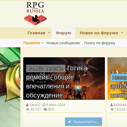
Главная
Форум
Новое на форуме
Правила
Новые сообщения
Поиск по форуму
Готика
Gothic Remake
ремейк - общие
Новос
впечатления и
and S
обсуждение
нояб
GeorG
5 Июн 2026
Kalabax
93.721
903
13.533
Продолжить…