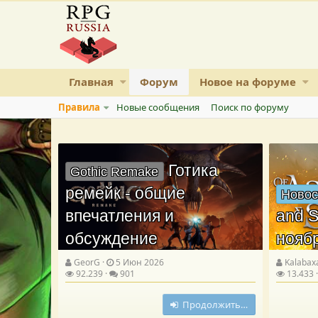
Главная
Форум
Новое на форуме
Правила
Новые сообщения
Поиск по форуму
Готика
Gothic Remake
ремейк - общие
Новос
впечатления и
and S
обсуждение
нояб
GeorG
5 Июн 2026
Kalabax
92.239
901
13.433
Продолжить…