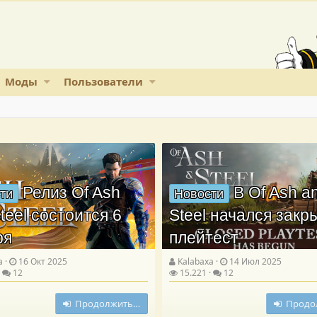
Моды
Пользователи
Релиз Of Ash
В Of Ash a
ти
Новости
teel состоится 6
Steel начался зак
ря
плейтест
a
16 Окт 2025
Kalabaxa
14 Июл 2025
12
15.221
12
Продолжить…
Продо