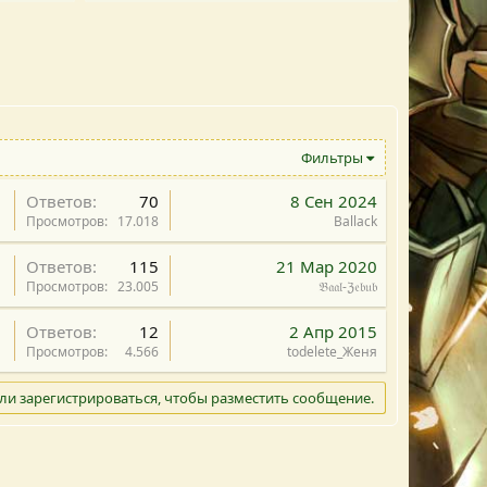
Фильтры
Ответов
70
8 Сен 2024
Просмотров
17.018
Ballack
Ответов
115
21 Мар 2020
Просмотров
23.005
𝔅𝔞𝔞𝔩-ℨ𝔢𝔟𝔲𝔟
Ответов
12
2 Апр 2015
Просмотров
4.566
todelete_Женя
ли зарегистрироваться, чтобы разместить сообщение.