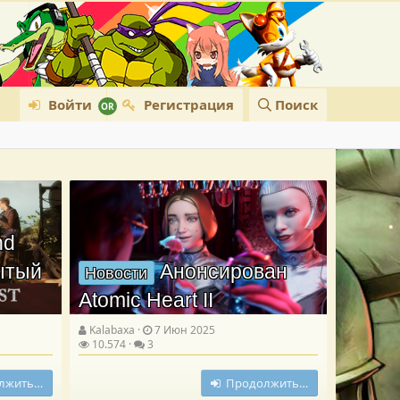
Войти
Регистрация
Поиск
nd
рытый
Анонсирован
Новости
Atomic Heart II
Kalabaxa
7 Июн 2025
10.574
3
лжить…
Продолжить…