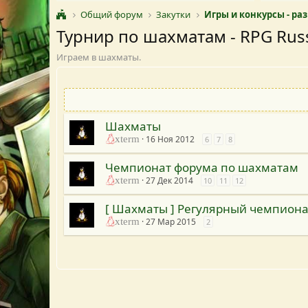
Общий форум
Закутки
Игры и конкурсы - ра
Турнир по шахматам - RPG Rus
Играем в шахматы.
Шахматы
xterm
16 Ноя 2012
6
7
8
Чемпионат форума по шахматам
xterm
27 Дек 2014
10
11
12
[ Шахматы ] Регулярный чемпион
xterm
27 Мар 2015
2