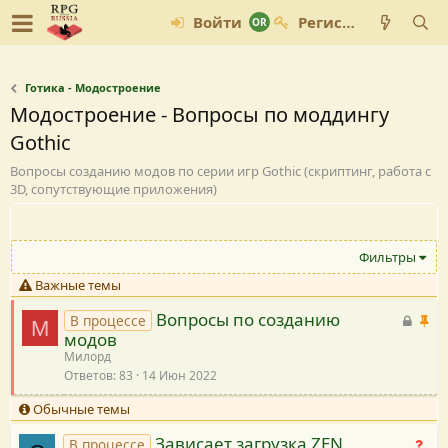
Войти
Регистрация
Готика - Модостроение
Модостроение - Вопросы по моддингу
Gothic
Вопросы созданию модов по серии игр Gothic (скриптинг, работа с
3D, сопутствующие приложения)
Фильтры
Важные темы
Вопросы по созданию
З
В
В процессе
М
модов
а
а
Милорд
к
ж
Ответов
83
14 Июн 2022
р
н
ы
а
Обычные темы
т
я
Зависает загрузка ZEN
Н
В процессе
а