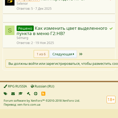
ш
Selenor
е
е
Ответов
5
7 Дек 2025
т
н
р
и
е
я
ш
Как изменить цвет выделенного
Р
Решено
S
е
пункта в меню Г2:НВ?
е
н
Semarg
ш
и
Ответов
2
19 Ноя 2025
е
я
н
Последний
1 из 6
Следующая
о
Вы должны войти или зарегистрироваться, чтобы разместить со
RPG RUSSIA
Russian (RU)
R
S
18+
Forum software by XenForo™
©2010-2018 XenForo Ltd.
S
Перевод: xen-foro.com.ua