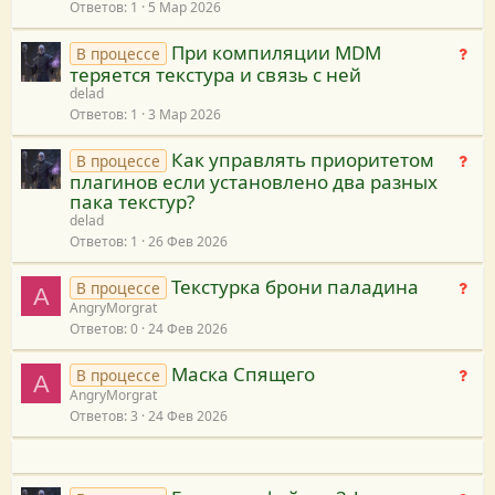
Ответов
1
5 Мар 2026
я
р
е
При компиляции MDM
Н
В процессе
ш
теряется текстура и связь с ней
е
е
delad
т
н
Ответов
1
3 Мар 2026
р
и
е
я
Как управлять приоритетом
Н
В процессе
ш
плагинов если установлено два разных
е
е
пака текстур?
т
н
delad
р
и
Ответов
1
26 Фев 2026
е
я
ш
Текстурка брони паладина
Н
В процессе
A
е
AngryMorgrat
е
н
Ответов
0
24 Фев 2026
т
и
р
я
Маска Спящего
Н
В процессе
е
A
AngryMorgrat
е
ш
Ответов
3
24 Фев 2026
т
е
р
н
е
и
ш