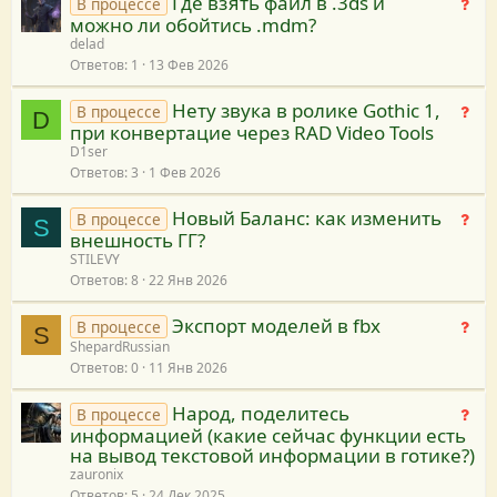
я
Где взять файл в .3ds и
Н
В процессе
е
можно ли обойтись .mdm?
е
н
delad
т
и
Ответов
1
13 Фев 2026
р
я
е
Нету звука в ролике Gothic 1,
Н
В процессе
D
ш
при конвертацие через RAD Video Tools
е
е
D1ser
т
н
Ответов
3
1 Фев 2026
р
и
е
я
Новый Баланс: как изменить
Н
В процессе
S
ш
внешность ГГ?
е
е
STILEVY
т
н
Ответов
8
22 Янв 2026
р
и
е
я
Экспорт моделей в fbx
Н
В процессе
S
ш
ShepardRussian
е
е
Ответов
0
11 Янв 2026
т
н
р
и
Народ, поделитесь
Н
В процессе
е
я
информацией (какие сейчас функции есть
е
ш
на вывод текстовой информации в готике?)
т
е
zauronix
р
н
Ответов
5
24 Дек 2025