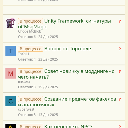
е
и
ш
я
е
Unity Framework, сигнатуры
н
Н
В процессе
oCMsgMagic
и
е
Chode McBlob
я
т
Ответов
6
24 Дек 2025
р
е
Вопрос по Торговле
Н
В процессе
T
ш
ToXaL1
е
е
Ответов
4
22 Дек 2025
т
н
р
и
Совет новичку в моддинге - с
Н
В процессе
е
M
я
чего начать?
е
ш
misterx
т
е
Ответов
3
19 Дек 2025
р
н
е
и
Создание предметов факелов
Н
В процессе
C
ш
я
и аналогичных
е
е
cyberwest
т
н
Ответов
8
13 Дек 2025
р
и
е
я
Как переодеть NPC?
Н
В процессе