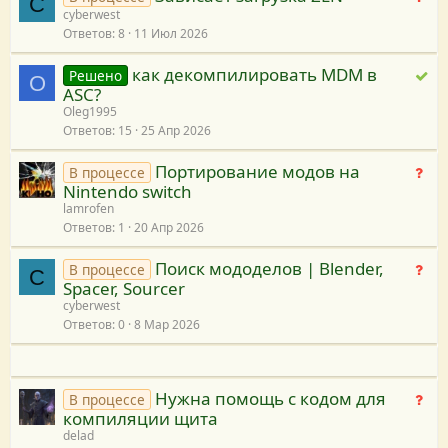
C
cyberwest
е
я
Ответов
8
11 Июл 2026
т
р
как декомпилировать MDM в
Р
Решено
е
O
ASC?
е
ш
Oleg1995
ш
е
Ответов
15
25 Апр 2026
е
н
н
и
Портирование модов на
Н
В процессе
о
я
Nintendo switch
е
lamrofen
т
Ответов
1
20 Апр 2026
р
е
Поиск мододелов | Blender,
Н
В процессе
C
ш
Spacer, Sourcer
е
е
cyberwest
т
н
Ответов
0
8 Мар 2026
р
и
е
я
ш
е
Нужна помощь с кодом для
Н
В процессе
н
компиляции щита
е
и
delad
т