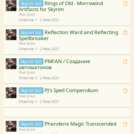
у
Rings of Old - Morrowind
Т
а
Skyrim SLE
р
р
р
Artifacts for Skyrim
е
н
е
и
с
𝔅𝔞𝔞𝔩-ℨ𝔢𝔟𝔲𝔟
м
а
с
в
у
Ответов
1
2 Фев 2021
а
к
у
я
п
р
р
з
Reflection Ward and Reflecting
Т
Skyrim SLE
р
е
с
а
Spellbreaker
е
и
с
у
н
𝔅𝔞𝔞𝔩-ℨ𝔢𝔟𝔲𝔟
м
в
у
Ответов
1
2 Фев 2021
а
а
я
р
к
п
з
с
PMFAN / Создание
Т
Skyrim SLE
р
р
а
у
автоматонов
е
е
и
н
𝔅𝔞𝔞𝔩-ℨ𝔢𝔟𝔲𝔟
м
с
в
Ответов
2
2 Фев 2021
а
а
у
я
к
п
р
з
PJ's Spell Compendium
Т
Skyrim SLE
р
р
с
а
𝔅𝔞𝔞𝔩-ℨ𝔢𝔟𝔲𝔟
е
е
и
у
н
Ответов
1
2 Фев 2021
м
с
в
а
а
у
я
к
п
р
з
р
р
с
Phenderix Magic Transcended
Т
а
Skyrim SLE
е
и
у
𝔅𝔞𝔞𝔩-ℨ𝔢𝔟𝔲𝔟
е
н
с