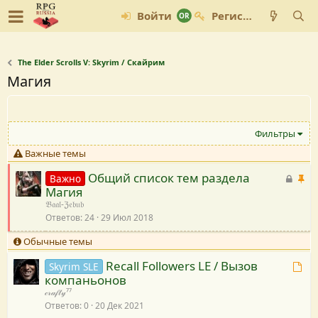
Войти
Регистрация
The Elder Scrolls V: Skyrim / Скайрим
Магия
Фильтры
Важные темы
Общий список тем раздела
З
В
Важно
Магия
а
а
𝔅𝔞𝔞𝔩-ℨ𝔢𝔟𝔲𝔟
к
ж
Ответов
24
29 Июл 2018
р
н
ы
а
Обычные темы
т
я
Recall Followers LE / Вызов
Т
Skyrim SLE
а
компаньонов
е
я
𝒸𝓇𝒶𝒻𝓉𝓎⁷⁷
м
Ответов
0
20 Дек 2021
а