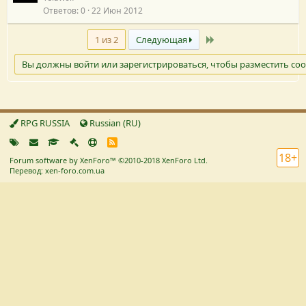
Ответов
0
22 Июн 2012
р
о
Последний
1 из 2
Следующая
с
Вы должны войти или зарегистрироваться, чтобы разместить со
RPG RUSSIA
Russian (RU)
R
S
18+
Forum software by XenForo™
©2010-2018 XenForo Ltd.
S
Перевод: xen-foro.com.ua