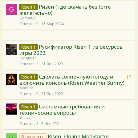
е
Ризен ( где скачать без torre
Risen 1
G
с
желательно)
у
Ggman33
Ответов
0
16 Мар 2024
р
с
у
Русификатор Risen 1 из ресурсов
Risen 1
игры 2023
Kor.Angar
Ответов
3
31 Янв 2023
Сделать солнечную погоду и
Т
Risen 1
включить консоль (Risen Weather Sunny)
е
MaxHot
м
Ответов
0
31 Янв 2023
а
п
Системные требования и
Risen 1
р
технические вопросы
и
Yelawolf
в
Ответов
8
5 Ноя 2021
я
з
Risen: Online ModStarter -
В процессе