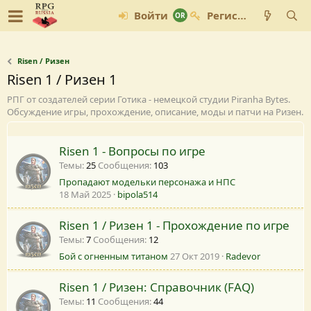
Войти
Регистрация
Risen / Ризен
Risen 1 / Ризен 1
РПГ от создателей серии Готика - немецкой студии Piranha Bytes.
Обсуждение игры, прохождение, описание, моды и патчи на Ризен.
Risen 1 - Вопросы по игре
Темы
25
Сообщения
103
Пропадают модельки персонажа и НПС
18 Май 2025
bipola514
Risen 1 / Ризен 1 - Прохождение по игре
Темы
7
Сообщения
12
Бой с огненным титаном
27 Окт 2019
Radevor
Risen 1 / Ризен: Справочник (FAQ)
Темы
11
Сообщения
44