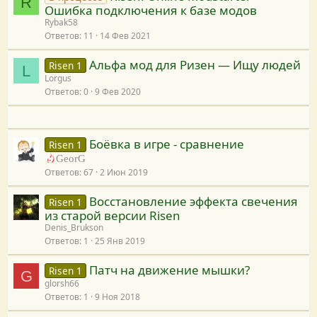
R
а
Ошибка подключения к базе модов
н
Rybak58
Ответов
11
14 Фев 2021
а
к
Альфа мод для Ризен — Ищу людей
Risen 1
р
L
Lorgus
е
Ответов
0
9 Фев 2020
с
у
р
с
Боёвка в игре - сравнение
Risen 1
у
GeorG
Ответов
67
2 Июн 2019
Восстановление эффекта свечения
Risen 1
из старой версии Risen
Denis_Brukson
Ответов
1
25 Янв 2019
Патч на движение мышки?
Risen 1
G
glorsh66
Ответов
1
9 Ноя 2018