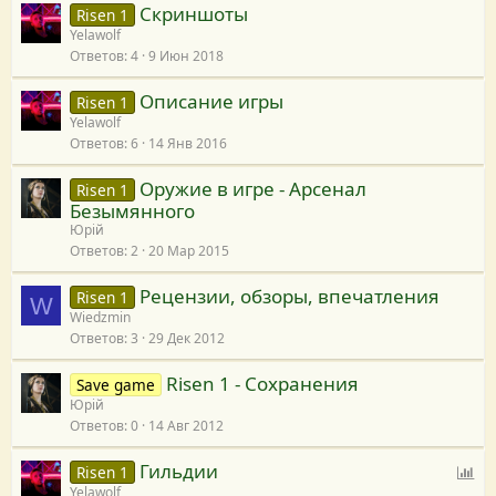
Скриншоты
Risen 1
Yelawolf
Ответов
4
9 Июн 2018
Описание игры
Risen 1
Yelawolf
Ответов
6
14 Янв 2016
Оружие в игре - Арсенал
Risen 1
Безымянного
Юрій
Ответов
2
20 Мар 2015
Рецензии, обзоры, впечатления
Risen 1
W
Wiedzmin
Ответов
3
29 Дек 2012
Risen 1 - Сохранения
Save game
Юрій
Ответов
0
14 Авг 2012
Гильдии
О
Risen 1
Yelawolf
п