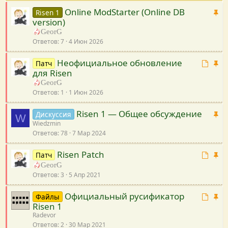
Online ModStarter (Online DB
В
Risen 1
version)
а
GeorG
ж
Ответов
7
4 Июн 2026
н
а
Неофициальное обновление
Т
В
Патч
я
для Risen
е
а
GeorG
м
ж
Ответов
1
1 Июн 2026
а
н
п
а
Risen 1 — Общее обсуждение
В
Дискуссия
р
я
W
Wiedzmin
а
и
Ответов
78
7 Мар 2024
ж
в
н
я
Risen Patch
Т
В
Патч
а
з
е
а
GeorG
я
а
Ответов
3
5 Апр 2021
м
ж
н
а
н
а
Официальный русификатор
Т
В
Файлы
п
а
к
Risen 1
е
а
р
я
р
Radevor
м
ж
и
е
Ответов
2
30 Мар 2021