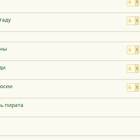
1
гаду
1
ины
1
ди
1
юсии
1
нь пирата