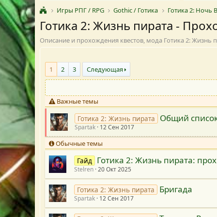
Игры РПГ / RPG
Gothic / Готика
Готика 2: Ночь 
Готика 2: Жизнь пирата - Про
Описание и прохождения квестов, мода Готика 2: Жизнь 
1
2
3
Следующая
Важные темы
Общий список
Готика 2: Жизнь пирата
Spartak
12 Сен 2017
Обычные темы
Готика 2: Жизнь пирата: про
Гайд
Stelren
20 Окт 2025
Бригада
Готика 2: Жизнь пирата
Spartak
12 Сен 2017