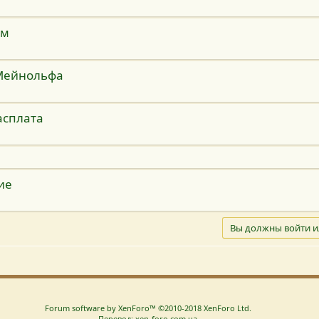
ем
Мейнольфа
асплата
ие
Вы должны войти и
Forum software by XenForo™
©2010-2018 XenForo Ltd.
Перевод: xen-foro.com.ua