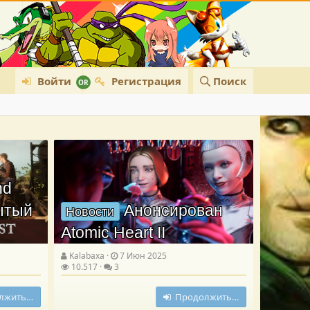
Войти
Регистрация
Поиск
nd
рытый
Анонсирован
Новости
Atomic Heart II
Kalabaxa
7 Июн 2025
10.517
3
лжить…
Продолжить…