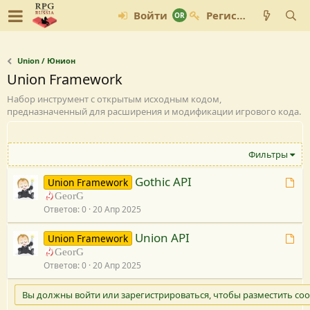
Войти
Регистрация
Union / Юнион
Union Framework
Набор инструмент с открытым исходным кодом,
предназначенный для расширения и модификации игрового кода.
Фильтры
Gothic API
Т
Union Framework
е
GeorG
Ответов
0
20 Апр 2025
м
а
Union API
Т
Union Framework
п
е
GeorG
р
Ответов
0
20 Апр 2025
м
и
а
в
Вы должны войти или зарегистрироваться, чтобы разместить со
п
я