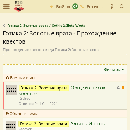
Войти
Регистрация
Готика 2: Золотые врата / Gothic 2: Złote Wrota
Готика 2: Золотые врата - Прохождение
квестов
Прохождение квестов мода Готика 2: Золотые врата
Фильтры
Важные темы
Общий список
З
В
Готика 2: Золотые врата
квестов
а
а
Radevor
к
ж
Ответов
0
1 Сен 2021
р
н
ы
а
Обычные темы
т
я
Алтарь Инноса
Готика 2: Золотые врата
а
Radevor