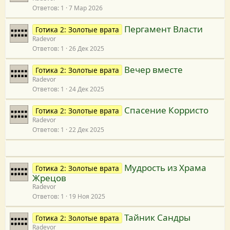
я
Ответов
1
7 Мар 2026
Пергамент Власти
Готика 2: Золотые врата
Radevor
Ответов
1
26 Дек 2025
Вечер вместе
Готика 2: Золотые врата
Radevor
Ответов
1
24 Дек 2025
Спасение Корристо
Готика 2: Золотые врата
Radevor
Ответов
1
22 Дек 2025
Мудрость из Храма
Готика 2: Золотые врата
Жрецов
Radevor
Ответов
1
19 Ноя 2025
Тайник Сандры
Готика 2: Золотые врата
Radevor