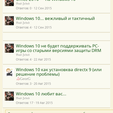
𝔅𝔞𝔞𝔩-ℨ𝔢𝔟𝔲𝔟
Ответов
0
12 Сен 2015
Windows 10... вежливый и тактичный
𝔅𝔞𝔞𝔩-ℨ𝔢𝔟𝔲𝔟
Ответов
4
12 Сен 2015
Windows 10 не будет поддерживать PC-
игры со старыми версиями защиты DRM
𝔅𝔞𝔞𝔩-ℨ𝔢𝔟𝔲𝔟
Ответов
4
22 Авг 2015
Windows 10 как установква directx 9 (или
решение проблемы)
GeorG
Ответов
3
20 Авг 2015
Windows 10 любит вас...
𝔅𝔞𝔞𝔩-ℨ𝔢𝔟𝔲𝔟
Ответов
17
19 Авг 2015