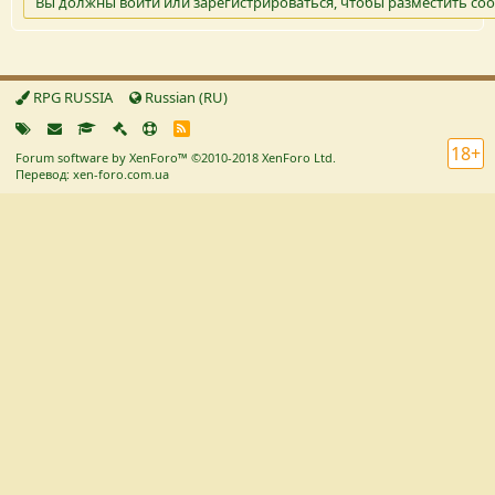
Вы должны войти или зарегистрироваться, чтобы разместить со
RPG RUSSIA
Russian (RU)
R
S
18+
Forum software by XenForo™
©2010-2018 XenForo Ltd.
S
Перевод: xen-foro.com.ua