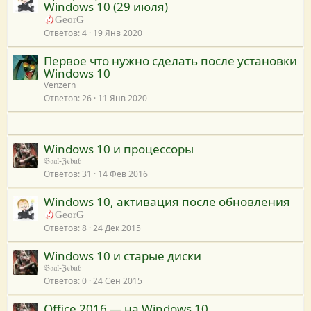
Windows 10 (29 июля)
GeorG
Ответов
4
19 Янв 2020
Первое что нужно сделать после установки
Windows 10
Venzern
Ответов
26
11 Янв 2020
Windows 10 и процессоры
𝔅𝔞𝔞𝔩-ℨ𝔢𝔟𝔲𝔟
Ответов
31
14 Фев 2016
Windows 10, активация после обновления
GeorG
Ответов
8
24 Дек 2015
​Windows 10 и старые диски
𝔅𝔞𝔞𝔩-ℨ𝔢𝔟𝔲𝔟
Ответов
0
24 Сен 2015
Office 2016 — на Windows 10