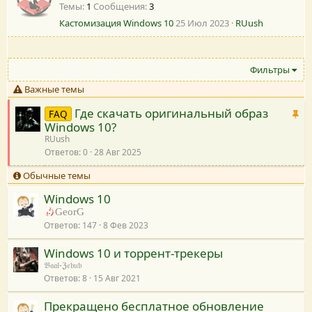
Темы
1
Сообщения
3
Кастомизация Windows 10
25 Июл 2023
RUush
Фильтры
Важные темы
Где скачать оригинальный образ
В
FAQ
Windows 10?
а
RUush
ж
Ответов
0
28 Авг 2025
н
а
Обычные темы
я
Windows 10
GeorG
Ответов
147
8 Фев 2023
Windows 10 и торрент-трекеры
𝔅𝔞𝔞𝔩-ℨ𝔢𝔟𝔲𝔟
Ответов
8
15 Авг 2021
Прекращено бесплатное обновление