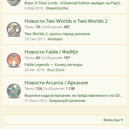
Risen 3: Titan Lords - Enhanced Edition выйдет на PlayStation 4(UPD)
6 Фев 2016
DreamGothic
Новости Two Worlds и Two Worlds 2
Темы
74
Сообщения
397
Two Worlds 2, кратко перед релизом
19 Сен 2017
Amiisato
Новости Fable / Фейбл
Темы
43
Сообщения
197
Fable Legends — Конец легенды
29 Авг 2016
𝔅𝔞𝔞𝔩-ℨ𝔢𝔟𝔲𝔟
Новости Arcania / Аркания
Темы
124
Сообщения
1.138
Вырезки кадров Аркании, из представленного на GDC 2010 движка Vision Engine 8
27 Июл 2015
Безумный Шляпник
Фильтры