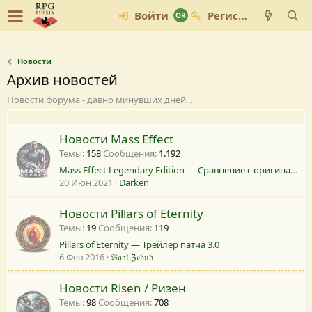
Войти
Регистрация
Новости
Архив новостей
Новости форума - давно минувших дней...
Новости Mass Effect
Темы
158
Сообщения
1.192
Mass Effect Legendary Edition — Сравнение с оригинальными частями трилогии
20 Июн 2021
Darken
Новости Pillars of Eternity
Темы
19
Сообщения
119
Pillars of Eternity — Трейлер патча 3.0
6 Фев 2016
𝔅𝔞𝔞𝔩-ℨ𝔢𝔟𝔲𝔟
Новости Risen / Ризен
Темы
98
Сообщения
708