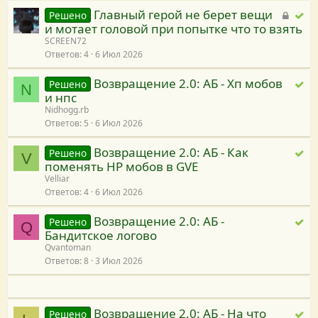
е
Главный герой не берет вещи
З
Р
Решено
ш
и мотает головой при попытке что то взять
а
е
е
SCREEN72
к
ш
н
Ответов
4
6 Июл 2026
р
е
и
ы
н
я
Возвращение 2.0: АБ - Хп мобов
Р
Решено
N
т
о
и нпс
е
а
Nidhogg.rb
ш
я
Ответов
5
6 Июл 2026
е
н
Возвращение 2.0: АБ - Как
Р
Решено
V
о
поменять HP мобов в GVE
е
Velliar
ш
Ответов
4
6 Июл 2026
е
н
Возвращение 2.0: АБ -
Р
Решено
Q
о
Бандитское логово
е
Qvantoman
ш
Ответов
8
3 Июл 2026
е
н
о
Возвращение 2.0: АБ - На что
Р
Решено