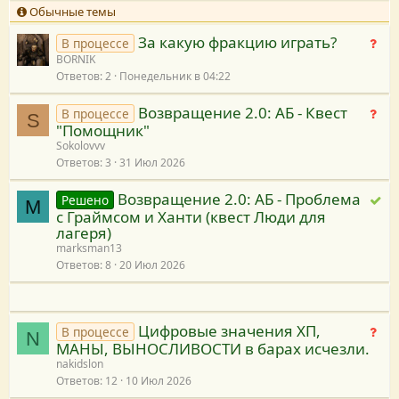
р
н
Обычные темы
ы
а
За какую фракцию играть?
т
я
Н
В процессе
а
BORNIK
е
Ответов
2
Понедельник в 04:22
я
т
р
Возвращение 2.0: АБ - Квест
Н
В процессе
е
S
"Помощник"
е
ш
Sokolovvv
т
е
Ответов
3
31 Июл 2026
р
н
е
и
Возвращение 2.0: АБ - Проблема
Р
Решено
M
ш
я
с Граймсом и Ханти (квест Люди для
е
е
лагеря)
ш
н
marksman13
е
и
Ответов
8
20 Июл 2026
н
я
о
Цифровые значения ХП,
Н
В процессе
N
МАНЫ, ВЫНОСЛИВОСТИ в барах исчезли.
е
nakidslon
т
Ответов
12
10 Июл 2026
р