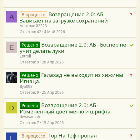
о
Возвращение 2.0: АБ -
Н
В процессе
А
Зависает на загрузке сохранений
е
Анатолий2323
т
Ответов
42
4 Май 2026
р
е
Возвращение 2.0: АБ - Боспер не
Р
Решено
E
ш
учит делать луки
е
е
Entroll
ш
н
Ответов
9
28 Апр 2026
е
и
н
я
Галахад не выходит из хижины
Н
Решено
о
Игнаца.
е
Ilya093
т
Ответов
9
25 Апр 2026
р
е
Возвращение 2.0: АБ -
Р
Решено
D
ш
Изменённый цвет меню и шрифта
е
е
devasamah
ш
н
Ответов
7
15 Апр 2026
е
и
н
я
Гор На Тоф пропал
Н
В процессе
L
о