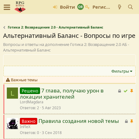
Войти
Регистрация
Готика 2: Возвращение 2.0 - Альтернативный Баланс
Альтернативный Баланс - Вопросы по игре
Вопросы и ответы на дополнение Готика 2: Возвращение 2.0 АБ -
Альтернативный Баланс
Фильтры
Важные темы
7 глава, получаю урон в
З
Р
В
Решено
L
локации хранителей
а
е
а
LordMagdara
к
ш
ж
Ответов
2
5 Авг 2023
р
е
н
ы
н
а
Правила создания новой темы
З
В
Важно
т
о
я
InFleX
а
а
а
Ответов
0
3 Сен 2018
к
ж
я