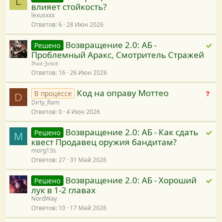
L
влияет стойкость?
е
lexusxxx
ш
Ответов
6
28 Июн 2026
е
н
Возвращение 2.0: АБ -
Р
Решено
о
Проблемный Аракс, Смотритель Стражей
е
𝔅𝔞𝔞𝔩-ℨ𝔢𝔟𝔲𝔟
ш
Ответов
16
26 Июн 2026
е
н
Код на оправу Моттео
Н
В процессе
D
о
Dirty_Ram
е
Ответов
0
4 Июн 2026
т
р
Возвращение 2.0: АБ - Как сдать
Р
Решено
е
M
квест Продавец оружия бандитам?
е
ш
morg13s
ш
е
Ответов
27
31 Май 2026
е
н
н
и
Возвращение 2.0: АБ - Хороший
Р
Решено
о
я
лук в 1-2 главах
е
NordWay
ш
Ответов
10
17 Май 2026
е
н