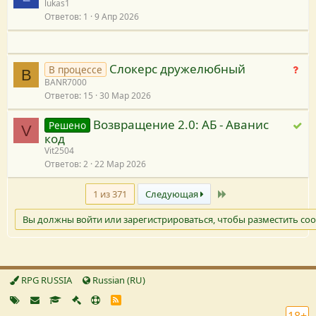
lukas1
е
Ответов
1
9 Апр 2026
т
р
е
ш
Слокерс дружелюбный
Н
В процессе
B
е
BANR7000
е
н
Ответов
15
30 Мар 2026
т
и
р
я
Возвращение 2.0: АБ - Аванис
Р
Решено
е
V
код
е
ш
Vit2504
ш
е
Ответов
2
22 Мар 2026
е
н
н
и
Последний
1 из 371
Следующая
о
я
Вы должны войти или зарегистрироваться, чтобы разместить со
RPG RUSSIA
Russian (RU)
R
S