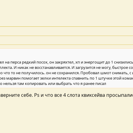
дел на перса редкий посох, он закряхтел, хп и энергощит до 1 снизили
еллекта. И никак не восстанавливается. И загрузится не могу, быстрое
но что то не получилось. он не сохранился. Пробовал шмот снимать, с 
ез марвин помогает зелки интелекта спавнить по 1 штучке этой командой.
то нельзя там копировать или выбрать что я ранее писал
верните себе. Ps и что все 4 слота квиксейва просыпали