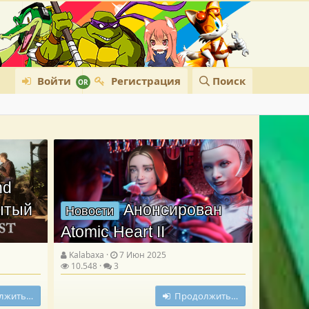
Войти
Регистрация
Поиск
nd
рытый
Анонсирован
Новости
Atomic Heart II
Kalabaxa
7 Июн 2025
10.548
3
лжить…
Продолжить…