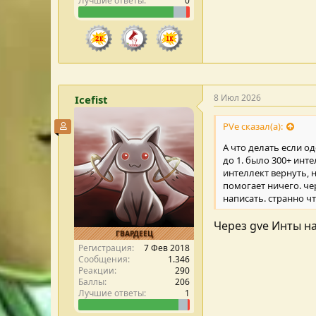
Лучшие ответы
0
8 Июл 2026
Icefist
PVe сказал(а):
Участник форума
А что делать если о
до 1. было 300+ инт
интеллект вернуть, 
помогает ничего. чер
написать. странно ч
Через gve Инты на
ГВАРДЕЕЦ
Регистрация
7 Фев 2018
Сообщения
1.346
Реакции
290
Баллы
206
Лучшие ответы
1