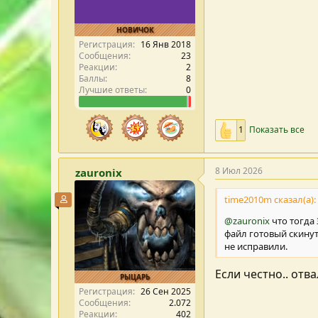
НОВИЧОК
Регистрация
16 Янв 2018
Сообщения
23
Реакции
2
Баллы
8
Лучшие ответы
0
1
Показать все
8 Июл 2026
zauronix
time2010m сказал(а):
Участник форума
@zauronix
что тогда
файл готовый скинут
не исправили.
Если честно.. отв
РЫЦАРЬ
Регистрация
26 Сен 2025
Сообщения
2.072
Реакции
402