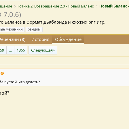
ращение
Готика 2: Возвращение 2.0 - Новый Баланс
Новый Баланс 
 7.0.6)
о Баланса в формат Дьяблоида и схожих рпг игр.
ые механики
рандом
Рецензии (8)
История
Обсуждение
359
…
1366
Следующая
л пустой, что делать?
той?