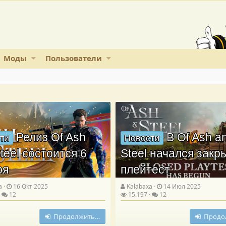
Моды
Пользователи
Релиз Of Ash
В Of Ash a
ти
Новости
teel состоится 6
Steel начался зак
ря
плейтест
a
16 Окт 2025
Kalabaxa
14 Июл 2025
12
15.197
12
Продолжить…
Продо