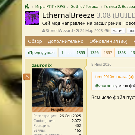
Игры РПГ / RPG
Gothic / Готика
Готика 2: Возв
EthernalBreeze
3.08 (BUILD
Сей мод направлен на расширение Новог
А
Д
Т
StonedWizzard
24 Мар 2023
магия
нов
в
а
е
Обзор
Дополнительно
Обновления (86)
т
т
г
о
а
и
р
с
Предыдущая
1
…
1355
1356
1357
1358
1
т
о
е
з
8 Июл 2026
zauronix
м
д
ы
а
time2010m сказал(а):
Участник форума
н
и
@zauronix
у меня фай
я
Всмысле файл пус
РЫЦАРЬ
Регистрация
26 Сен 2025
Сообщения
2.072
Реакции
402
Баллы
165