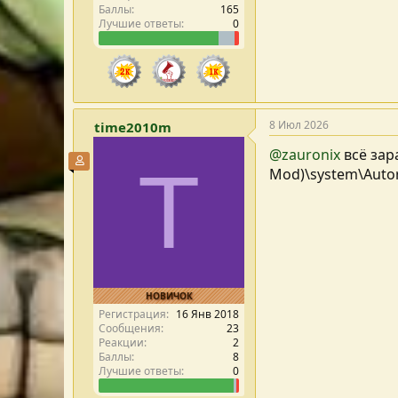
Баллы
165
Лучшие ответы
0
8 Июл 2026
time2010m
@zauronix
всё зар
Участник форума
T
Mod)\system\Autor
НОВИЧОК
Регистрация
16 Янв 2018
Сообщения
23
Реакции
2
Баллы
8
Лучшие ответы
0