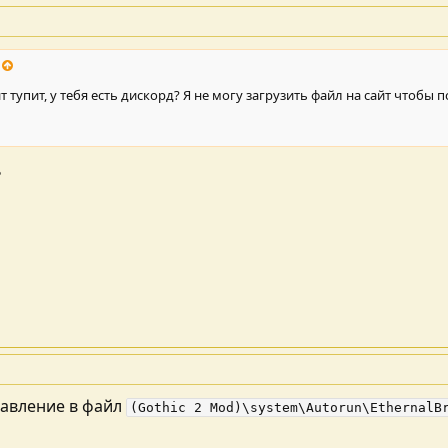
т тупит, у тебя есть дискорд? Я не могу загрузить файл на сайт чтобы п
ь
равление в файл
(Gothic 2 Mod)\system\Autorun\EthernalB