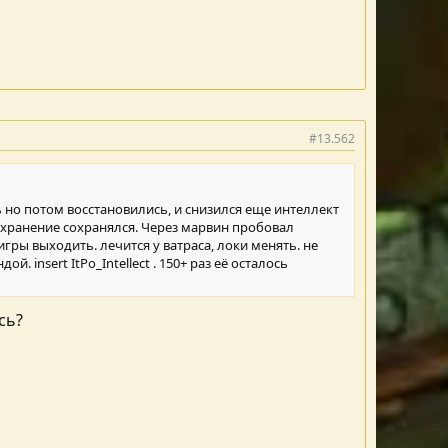
#13.562
сь но потом восстановились, и снизился еще интеллект
 сохранение сохранялся. Через марвин пробовал
игры выходить. лечится у ватраса, локи менять. не
 insert ItPo_Intellect . 150+ раз её осталось
сь?