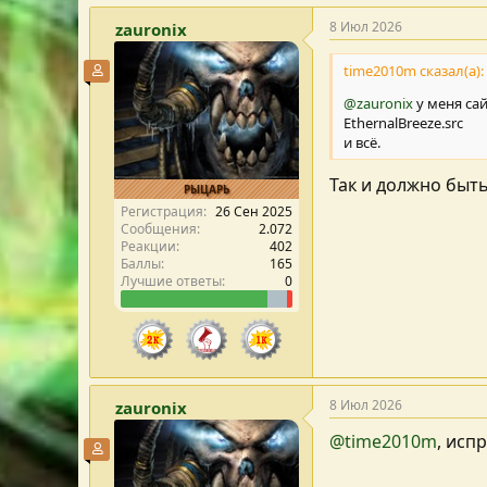
8 Июл 2026
zauronix
time2010m сказал(а):
Участник форума
@zauronix
у меня сай
EthernalBreeze.src
и всё.
Так и должно быт
РЫЦАРЬ
Регистрация
26 Сен 2025
Сообщения
2.072
Реакции
402
Баллы
165
Лучшие ответы
0
8 Июл 2026
zauronix
@time2010m
, исп
Участник форума