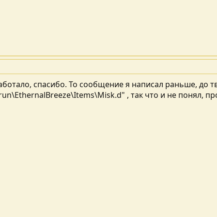
аботало, спасибо. То сообщение я написал раньше, до тв
un\EthernalBreeze\Items\Misk.d" , так что и не понял, п