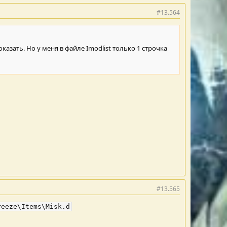
#13.564
оказать. Но у меня в файле Imodlist только 1 строчка
#13.565
reeze\Items\Misk.d