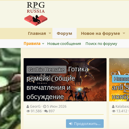
Главная
Форум
Новое на форуме
Правила
Новые сообщения
Поиск по форуму
Готика
Gothic Remake
ремейк - общие
Новос
впечатления и
and S
обсуждение
нояб
GeorG
5 Июн 2026
Kalabax
91.586
897
13.412
Продолжить…