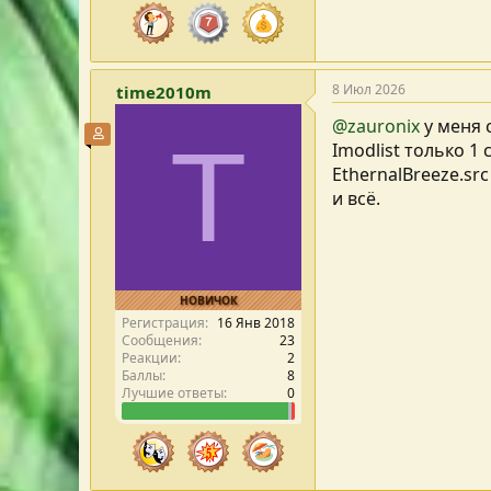
8 Июл 2026
time2010m
@zauronix
у меня с
Участник форума
T
Imodlist только 1 
EthernalBreeze.src
и всё.
НОВИЧОК
Регистрация
16 Янв 2018
Сообщения
23
Реакции
2
Баллы
8
Лучшие ответы
0