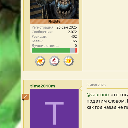
РЫЦАРЬ
Регистрация
26 Сен 2025
Сообщения
2.072
Реакции
402
Баллы
165
Лучшие ответы
0
8 Июл 2026
time2010m
@zauronix
что тог
Участник форума
T
под этим словом.
как год назад не 