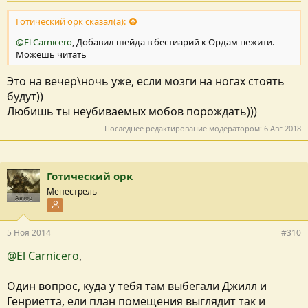
Готический орк сказал(а):
@El Carnicero
, Добавил шейда в бестиарий к Ордам нежити.
Можешь читать
Это на вечер\ночь уже, если мозги на ногах стоять
будут))
Любишь ты неубиваемых мобов порождать)))
Последнее редактирование модератором:
6 Авг 2018
Готический орк
Менестрель
Автор
Участник форума
5 Ноя 2014
#310
@El Carnicero
,
Один вопрос, куда у тебя там выбегали Джилл и
Генриетта, ели план помещения выглядит так и