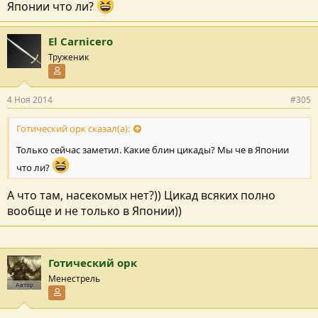
Японии что ли?
El Carnicero
Труженик
Участник форума
4 Ноя 2014
#305
Готический орк сказал(а):
Только сейчас заметил. Какие блин цикады? Мы че в Японии
что ли?
А что там, насекомых нет?)) Цикад всяких полно
вообще и не только в Японии))
Готический орк
Менестрель
Автор
Участник форума