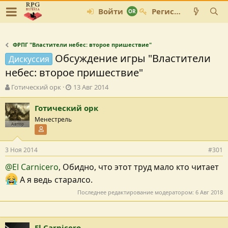
Войти
Регистрация
ФРПГ "Властители небес: второе пришествие"
Обсуждение игры "Властители
Дискуссия
небес: второе пришествие"
А
Д
Готический орк
13 Авг 2014
в
а
т
т
Готический орк
о
а
Менестрель
р
с
Автор
Участник форума
т
о
е
з
3 Ноя 2014
#301
м
д
ы
а
@El Carnicero
, Обидно, что этот труд мало кто читает
н
и
А я ведь старалсо.
я
Последнее редактирование модератором:
6 Авг 2018
El Carnicero