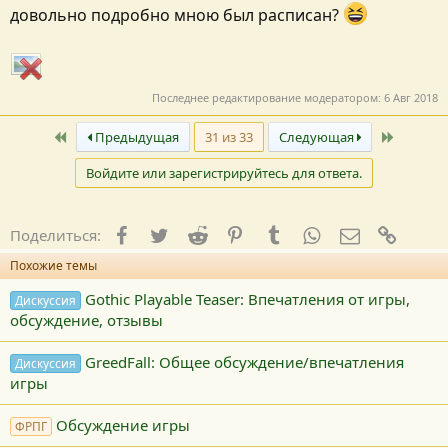
довольно подробно мною был расписан?
Последнее редактирование модератором:
6 Авг 2018
Первый
Послед
Предыдущая
31 из 33
Следующая
Войдите или зарегистрируйтесь для ответа.
Facebook
Twitter
Reddit
Pinterest
Tumblr
WhatsApp
E-mail
Ссылк
Поделиться:
Похожие темы
Gothic Playable Teaser: Впечатления от игры,
Дискуссия
обсуждение, отзывы
GreedFall: Общее обсуждение/впечатления
Дискуссия
игры
Обсуждение игры
ФРПГ