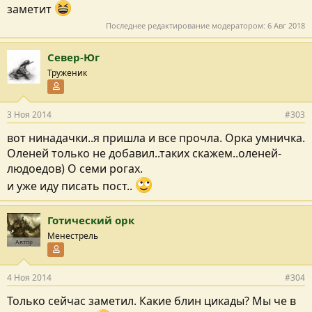
заметит
Последнее редактирование модератором:
6 Авг 2018
Север-Юг
Труженик
Участник форума
3 Ноя 2014
#303
вот нинадачки..я пришла и все прочла. Орка умничка.
Оленей только не добавил..таких скажем..оленей-
людоедов) О семи рогах.
и уже иду писать пост..
Готический орк
Менестрель
Автор
Участник форума
4 Ноя 2014
#304
Только сейчас заметил. Какие блин цикады? Мы че в