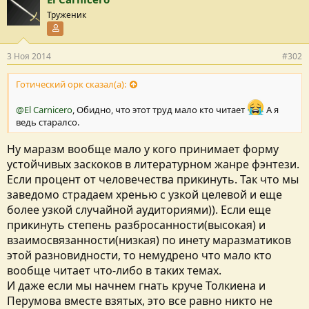
Труженик
Участник форума
3 Ноя 2014
#302
Готический орк сказал(а):
@El Carnicero
, Обидно, что этот труд мало кто читает
А я
ведь старалсо.
Ну маразм вообще мало у кого принимает форму
устойчивых заскоков в литературном жанре фэнтези.
Если процент от человечества прикинуть. Так что мы
заведомо страдаем хренью с узкой целевой и еще
более узкой случайной аудиториями)). Если еще
прикинуть степень разбросанности(высокая) и
взаимосвязанности(низкая) по инету маразматиков
этой разновидности, то немудрено что мало кто
вообще читает что-либо в таких темах.
И даже если мы начнем гнать круче Толкиена и
Перумова вместе взятых, это все равно никто не