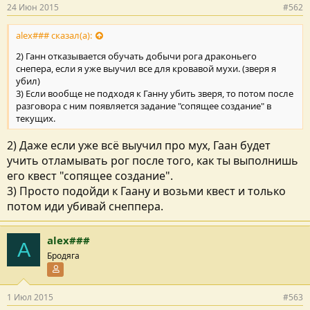
24 Июн 2015
#562
alex### сказал(а):
2) Ганн отказывается обучать добычи рога драконьего
снепера, если я уже выучил все для кровавой мухи. (зверя я
убил)
3) Если вообще не подходя к Ганну убить зверя, то потом после
разговора с ним появляется задание "сопящее создание" в
текущих.
2) Даже если уже всё выучил про мух, Гаан будет
учить отламывать рог после того, как ты выполнишь
его квест "сопящее создание".
3) Просто подойди к Гаану и возьми квест и только
потом иди убивай снеппера.
alex###
A
Бродяга
Участник форума
1 Июл 2015
#563