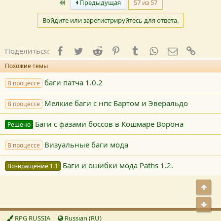
Первый
Предыдущая
57 из 57
Войдите или зарегистрируйтесь для ответа.
Facebook
Twitter
Reddit
Pinterest
Tumblr
WhatsApp
E-mail
Ссылк
Поделиться:
Похожие темы
баги патча 1.0.2
В процессе
Мелкие баги с нпс Бартом и Эверальдо
В процессе
Баги с фазами боссов в Кошмаре Ворона
Решено
Визуальные баги мода
В процессе
Баги и ошибки мода Paths 1.2.
Возвращение 1.1
Свер
Сниз
RPG RUSSIA
Russian (RU)