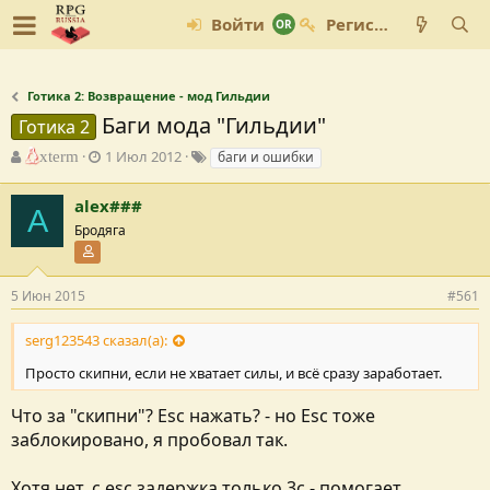
Войти
Регистрация
Готика 2: Возвращение - мод Гильдии
Баги мода "Гильдии"
Готика 2
А
Д
Т
xterm
1 Июл 2012
баги и ошибки
в
а
е
т
т
г
alex###
A
о
а
и
Бродяга
р
с
т
Участник форума
о
е
з
м
д
5 Июн 2015
#561
ы
а
н
serg123543 сказал(а):
и
я
Просто скипни, если не хватает силы, и всё сразу заработает.
Что за "скипни"? Esc нажать? - но Esc тоже
заблокировано, я пробовал так.
Хотя нет, с esc задержка только 3с - помогает.