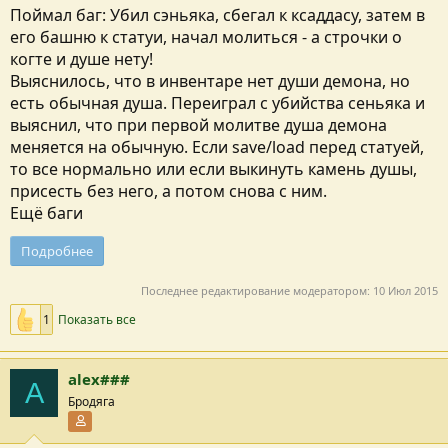
Поймал баг: Убил сэньяка, сбегал к ксаддасу, затем в
его башню к статуи, начал молиться - а строчки о
когте и душе нету!
Выяснилось, что в инвентаре нет души демона, но
есть обычная душа. Переиграл с убийства сеньяка и
выяснил, что при первой молитве душа демона
меняется на обычную. Если save/load перед статуей,
то все нормально или если выкинуть камень душы,
присесть без него, а потом снова с ним.
Ещё баги
Подробнее
Последнее редактирование модератором:
10 Июл 2015
1
Показать все
alex###
A
Бродяга
Участник форума