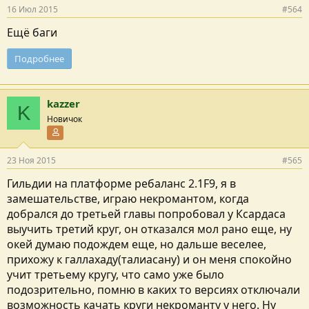
16 Июл 2015
#564
Ещё баги
Подробнее
kazzer
K
Новичок
Участник форума
23 Ноя 2015
#565
Гильдии на платформе ребаланс 2.1F9, я в
замешательстве, играю некромантом, когда
добрался до третьей главы попробовал у Ксардаса
выучить третий круг, он отказался мол рано еще, ну
окей думаю подождем еще, но дальше веселее,
прихожу к галлахаду(талиасану) и он меня спокойно
учит третьему кругу, что само уже было
подозрительно, помню в каких то версиях отключали
возможность качать круги некроманту у него. Ну