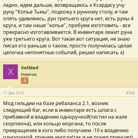
ладно, идем дальше, возвращаюсь к Ксардасу учу
руну "Копье Тьмы", подхожу к рунному столу, и там
опять удивляюсь, рун третьего круга нет, есть руны 4
круга, и там наше "копье", пробуем изготовить - все
прекрасно изготавливается. В инвентаре лежит руна
уже третьего круга. Вот такая вот ситуация, не знаю
писал кто раньше о таком, просто получилась целая
цепочка непонятных событий, решил написать х)
XelMed
X
Новичок
Участник форума
11 Дек 2015
#566
Мод гильдии на базе ребаланса 2.1, возник
следующий баг, если в инвентаре есть шпага с
прибавкой в владению одноручкой(тестил на жале
скорпиона), или кольцо моргана, то после
превращения в кого либо получаем -10 к владению
одноручкой, причем иногда(так и не понял принцип)