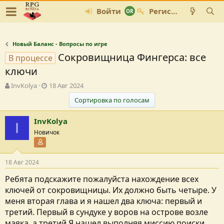
Войти
Регистрация
Новый Баланс - Вопросы по игре
Сокровищница Фингерса: все
В процессе
ключи
А
Д
InvKolya
18 Авг 2024
в
а
Сортировка по голосам
т
т
о
а
InvKolya
р
с
I
т
о
Новичок
е
з
Участник форума
м
д
ы
а
18 Авг 2024
н
и
Ребята подскажите пожалуйста нахождение всех
я
ключей от сокровищницы. Их должно быть четыре. У
меня вторая глава и я нашел два ключа: первый и
третий. Первый в сундуке у воров на острове возле
маяка, а третий Я нашел выполняя миссию поиски