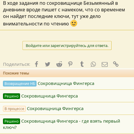
В ходе задания по сокровищнице Безымянный в
дневнике вроде пишет с намеком, что со временем
он найдет последние ключи, тут уже дело
внимательности по чтению
Войдите или зарегистрируйтесь для ответа.
Facebook
Twitter
Reddit
Pinterest
Tumblr
WhatsApp
E-mail
Ссылк
Поделиться:
Похожие темы
Сокровищница Фингерса
Возвращение НБ
Сокровищница Фингерса
Решено
Сокровищница Фингерса
В процессе
Сокровищница Фингерса - где взять первый
Решено
ключ?