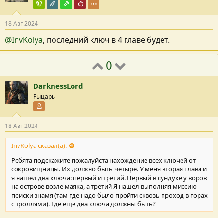
Команда форума
Редактор раздела
Модостроитель
Почётный пользователь
18 Авг 2024
@InvKolya
, последний ключ в 4 главе будет.
0
DarknessLord
Рыцарь
Участник форума
18 Авг 2024
InvKolya сказал(а):
Ребята подскажите пожалуйста нахождение всех ключей от
сокровищницы. Их должно быть четыре. У меня вторая глава и
я нашел два ключа: первый и третий. Первый в сундуке у воров
на острове возле маяка, а третий Я нашел выполняя миссию
поиски знамя (там где надо было пройти сквозь проход в горах
с троллями). Где ещё два ключа должны быть?