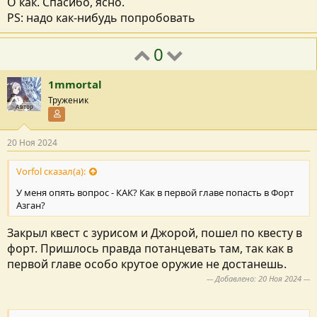
О как. Спасибо, ясно.
PS: надо как-нибудь попробовать
0
1mmortal
Труженик
Автор
Участник форума
20 Ноя 2024
Vorfol сказал(а):
У меня опять вопрос - КАК? Как в первой главе попасть в Форт
Азган?
Закрыл квест с зурисом и Джорой, пошел по квесту в
форт. Пришлось правда потанцевать там, так как в
первой главе особо крутое оружие не достанешь.
--- Добавлено:
20 Ноя 2024
---