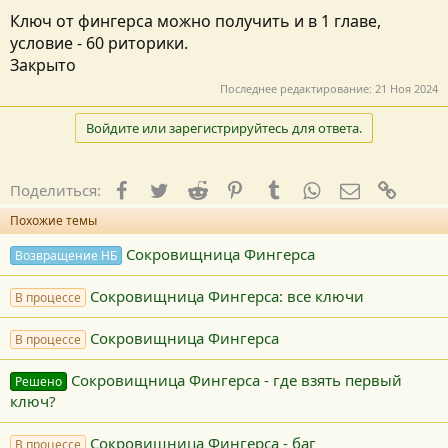
Ключ от фингерса можно получить и в 1 главе,
условие - 60 риторики.
Закрыто
Последнее редактирование:
21 Ноя 2024
Войдите или зарегистрируйтесь для ответа.
Facebook
Twitter
Reddit
Pinterest
Tumblr
WhatsApp
E-mail
Ссылк
Поделиться:
Похожие темы
Сокровищница Фингерса
Возвращение НБ
Сокровищница Фингерса: все ключи
В процессе
Сокровищница Фингерса
В процессе
Сокровищница Фингерса - где взять первый
Решено
ключ?
Сокровищница Фингерса - баг
В процессе