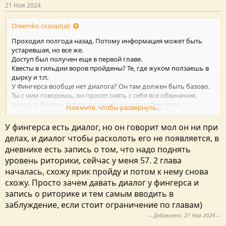
21 Ноя 2024
Dreemko сказал(а):
Проходил полгода назад. Потому информация может быть
устаревшая, но все же.
Доступ был получен еще в первой главе.
Квесты в гильдии воров пройдены? Те, где жуком ползаешь в
дырку и т.п.
У Фингерса вообще нет диалога? Он там должен быть базово.
Ты с ним говоришь, он просит снять с себя все обвинения,
идешь к Аллену, тот соглашается и снова к Фингерсу.
Нажмите, чтобы развернуть...
Фингерс рассказывает о том, куда дел все ключи.
А дальше уже открываются новые квесты с локацией
У фингерса есть диалог, но он говорит мол он ни при
разведчика в т.ч.
делах, и диалог чтобы расколоть его не появляется, в
дневнике есть запись о том, что надо поднять
В целом, это не страшно, т.к. последний ключ раньше 4 главы
все равно не получить никак.
уровень риторики, сейчас у меня 57. 2 глава
Потому особого смысла нет спешить.
началась, схожу ярик пройду и потом к нему снова
схожу. Просто зачем давать диалог у фингерса и
запись о риторике и тем самым вводить в
заблуждение, если стоит ограничение по главам)
--- Добавлено:
21 Ноя 2024
---