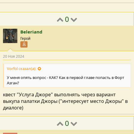
0
Beleriand
Герой
Участник форума
20 Ноя 2024
Vorfol сказал(а):
У меня опять вопрос - КАК? Как в первой главе попасть в Форт
Азган?
квест "Услуга Джоре" выполнять через вариант
выкупа палатки Джоры ("интересует место Джоры" в
диалоге)
0