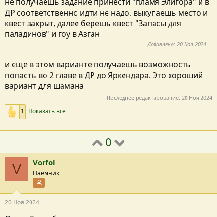
не получаешь задание принести "пламя Элигора" и в
ДР соответственно идти не надо, выкупаешь место и
квест закрыт, далее берешь квест "Запасы для
паладинов" и гоу в Азган
--- Добавлено:
20 Ноя 2024
---
и еще в этом варианте получаешь возможность
попасть во 2 главе в ДР до Яркендара. Это хороший
вариант для шамана
Последнее редактирование:
20 Ноя 2024
1
Показать все
0
Vorfol
V
Наемник
Участник форума
20 Ноя 2024