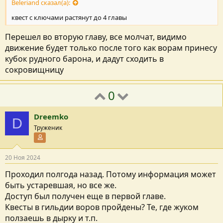
Beleriand сказал(а):
квест с ключами растянут до 4 главы
Перешел во вторую главу, все молчат, видимо
движение будет только после того как ворам принесу
кубок рудного барона, и дадут сходить в
сокровищницу
0
Dreemko
D
Труженик
Участник форума
20 Ноя 2024
Проходил полгода назад. Потому информация может
быть устаревшая, но все же.
Доступ был получен еще в первой главе.
Квесты в гильдии воров пройдены? Те, где жуком
ползаешь в дырку и т.п.