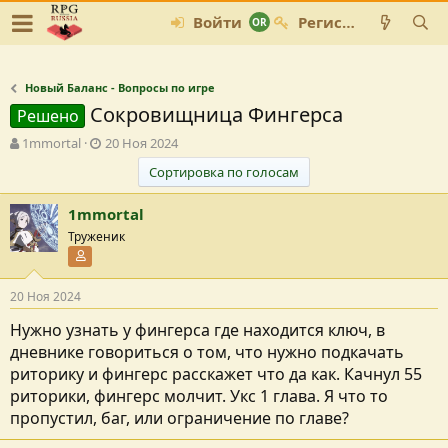
Войти
Регистрация
Новый Баланс - Вопросы по игре
Сокровищница Фингерса
Решено
А
Д
1mmortal
20 Ноя 2024
в
а
Сортировка по голосам
т
т
о
а
1mmortal
р
с
т
о
Труженик
е
з
Участник форума
м
д
ы
а
20 Ноя 2024
н
и
Нужно узнать у фингерса где находится ключ, в
я
дневнике говориться о том, что нужно подкачать
риторику и фингерс расскажет что да как. Качнул 55
риторики, фингерс молчит. Укс 1 глава. Я что то
пропустил, баг, или ограничение по главе?