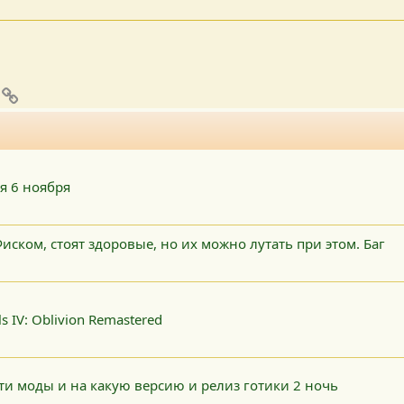
pp
mail
Ссылка
ся 6 ноября
ском, стоят здоровые, но их можно лутать при этом. Баг
s IV: Oblivion Remastered
ти моды и на какую версию и релиз готики 2 ночь