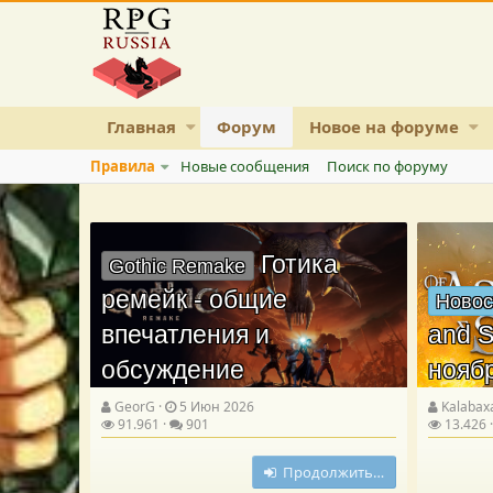
Главная
Форум
Новое на форуме
Правила
Новые сообщения
Поиск по форуму
Готика
Gothic Remake
ремейк - общие
Новос
впечатления и
and S
обсуждение
нояб
GeorG
5 Июн 2026
Kalabax
91.961
901
13.426
Продолжить…