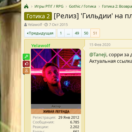
Игры РПГ / RPG
Gothic / Готика
Готика 2: Возв
[Релиз] 'Гильдии' на 
Готика 2
А
Д
Yelawolf
7 Окт 2015
в
а
Предыдущая
1
…
49
50
51
т
т
о
а
15 Фев 2020
Yelawolf
р
с
т
о
@Taneji
, сорри за
е
з
Модостроитель
Актуальная ссылк
м
д
Почётный пользователь
ы
а
Участник форума
н
и
я
Автор
ЖИВАЯ ЛЕГЕНДА
Регистрация
29 Янв 2012
Сообщения
6.785
Реакции
2.202
Баллы
661