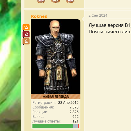
2 Сен 2024
Rokned
Лучшая версия В1,
Пользователь VIP
Почти ничего лишн
Почётный пользователь
Участник форума
ЖИВАЯ ЛЕГЕНДА
Регистрация
22 Апр 2015
Сообщения
7.878
Реакции
2.826
Баллы
652
Лучшие ответы
121