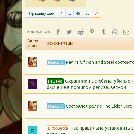
Предыдущая
1
…
49
50
51
Facebook
Twitter
Reddit
Pinterest
Tumblr
WhatsA
E-
Поделиться:
Автор
Похожие темы
темы
Релиз Of Ash and Steel состоит
Новости
Охранники Эстебана, убитые Фи
Решено
D
был еще в прошлом релизе, весной.
Состоялся релиз The Elder Scroll
Новости
Как правильно установить э
В процессе
F