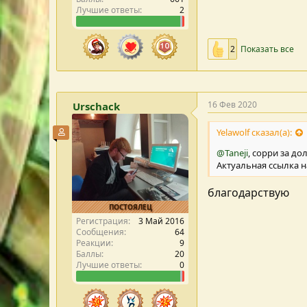
Лучшие ответы
2
2
Показать все
16 Фев 2020
Urschack
Yelawolf сказал(а):
Участник форума
@Taneji
, сорри за до
Актуальная ссылка н
благодарствую
ПОСТОЯЛЕЦ
Регистрация
3 Май 2016
Сообщения
64
Реакции
9
Баллы
20
Лучшие ответы
0