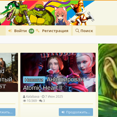
Войти
Регистрация
Поиск
nd
рытый
Анонсирован
Новости
Atomic Heart II
Kalabaxa
7 Июн 2025
10.569
3
лжить…
Продолжить…