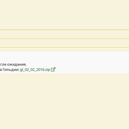
лгое ожидание.
а Гильдии:
gl_02_02_2016.zip