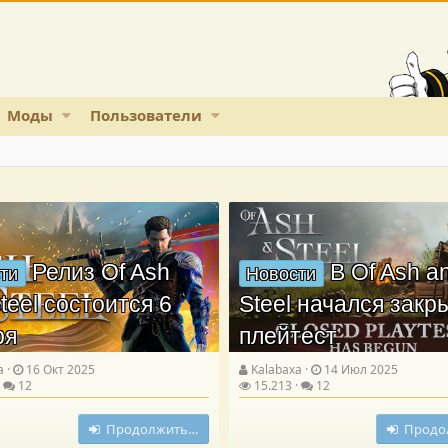
Моды
Пользователи
Релиз Of Ash
В Of Ash a
ти
Новости
teel состоится 6
Steel начался зак
ря
плейтест
a
16 Окт 2025
Kalabaxa
14 Июл 2025
12
15.213
12
Продолжить…
Продо