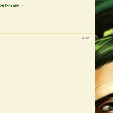
мод Гильдии
#501