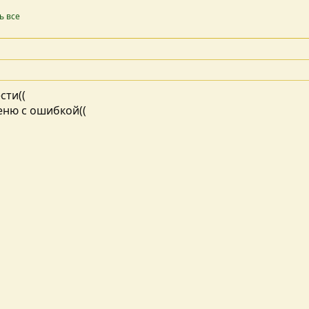
ь все
сти((
еню с ошибкой((