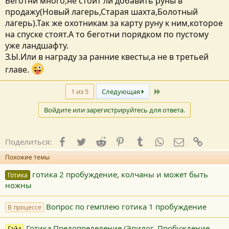
Беготни много,не стоит ли добавить руны в
продажу(Новый лагерь,Старая шахта,Болотный
лагерь).Так же охотникам за карту руну к ним,которое
на спуске стоят.А то беготни порядком по пустому
уже ландшафту.
З.Ы.Или в награду за ранние квесты,а не в третьей
главе.
Последний
1 из 5
Следующая
Войдите или зарегистрируйтесь для ответа.
Facebook
Twitter
Reddit
Pinterest
Tumblr
WhatsApp
E-mail
Ссылк
Поделиться:
Похожие темы
готика 2 пробуждение, колчаны и может быть
Готика
ножны
Вопрос по гемплею готика 1 пробуждение
В процессе
Готика Предопределение (Эпилог, Пробуждение,
Гайд