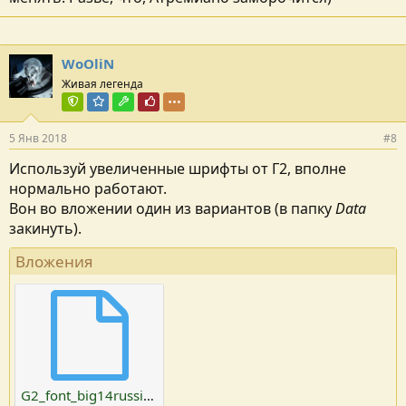
WoOliN
Живая легенда
Команда форума
Модератор раздела
Модостроитель
Почётный пользователь
5 Янв 2018
#8
Используй увеличенные шрифты от Г2, вполне
нормально работают.
Вон во вложении один из вариантов (в папку
Data
закинуть).
Вложения
G2_font_big14russian.vdf