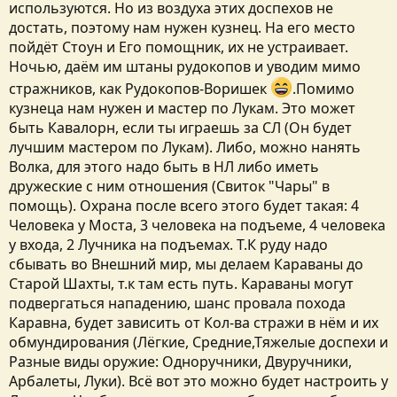
используются. Но из воздуха этих доспехов не
достать, поэтому нам нужен кузнец. На его место
пойдёт Стоун и Его помощник, их не устраивает.
Ночью, даём им штаны рудокопов и уводим мимо
стражников, как Рудокопов-Воришек
.Помимо
кузнеца нам нужен и мастер по Лукам. Это может
быть Кавалорн, если ты играешь за СЛ (Он будет
лучшим мастером по Лукам). Либо, можно нанять
Волка, для этого надо быть в НЛ либо иметь
дружеские с ним отношения (Свиток "Чары" в
помощь). Охрана после всего этого будет такая: 4
Человека у Моста, 3 человека на подъеме, 4 человека
у входа, 2 Лучника на подъемах. Т.К руду надо
сбывать во Внешний мир, мы делаем Караваны до
Старой Шахты, т.к там есть путь. Караваны могут
подвергаться нападению, шанс провала похода
Каравна, будет зависить от Кол-ва стражи в нём и их
обмундирования (Лёгкие, Средние,Тяжелые доспехи и
Разные виды оружие: Одноручники, Двуручники,
Арбалеты, Луки). Всё вот это можно будет настроить у