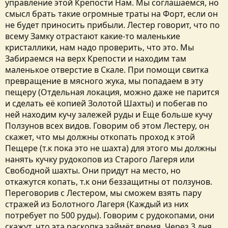
управление этой Крепости Нам. Мы соглашаемся, но
смысл брать такие огромные траты на Форт, если он
не будет приносить прибыли. Лестер говорит, что по
всему Замку отрастают какие-то маленькие
кристаллики, нам надо проверить, что это. Мы
Забираемся на верх Крепости и находим там
маленькое отверстие в Скале. При помощи свитка
превращение в мясного жука, мы попадаем в эту
пещеру (Отдельная локация, можно даже не парится
и сделать её копией Золотой Шахты) и побегав по
ней находим кучу залежей руды и Еще больше кучу
Ползунов всех видов. Говорим об этом Лестеру, он
скажет, что мы должны откопать проход к этой
Пещере (т.к пока это не шахта) для этого мы должны
нанять кучку рудокопов из Старого Лагеря или
Свободной шахты. Они придут на место, но
откажутся копать, т.к они беззащитны от ползунов.
Переговорив с Лестером, мы сможем взять пару
стражей из Болотного Лагеря (Каждый из них
потребует по 500 руды). Говорим с рудокопами, они
скажут, что эта раскопка займёт время. Через 3 дня,