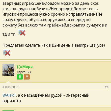
азартных играх?Сейв-лоадом можно за день скок
хочешь руды наобузить!Непорядок!Ломает весь
игровой процесс!Нужно срочно исправлять!Иначе
сразу оделся,обулся,вооружился и вперед по
сюжету,без всяких там грабежей,вскрытия сундуков и
тд и тп.
Предлагаю сделать как в В2-в день 1 выигрыш и усе)
}{uMepa
Труженик
Команда озвучки
Участник форума
4 Янв 2018
#4
@Alex1
, а с насыщением рудой - интересный
вариант!)