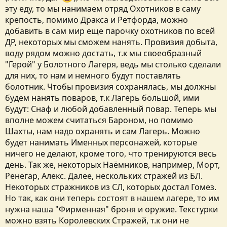
эту еду, то мы нанимаем отряд Охотников в саму
крепость, помимо Дракса и Ретфорда, можно
добавить в сам мир еще парочку охотников по всей
ДР, некоторых мы сможем нанять. Провизия добыта,
воду рядом можно достать, т.к мы своеобразный
"Герой" у Болотного Лагеря, ведь мы столько сделали
для них, то нам и немного будут поставлять
болотник. Чтобы провизия сохранялась, мы должны
будем нанять поваров, т.к Лагерь большой, ими
будут: Снаф и любой добавленный повар. Теперь мы
вполне можем считаться Бароном, но помимо
Шахты, нам надо охранять и сам Лагерь. Можно
будет нанимать Именных персонажей, которые
ничего не делают, кроме того, что тренируются весь
день. Так же, некоторых Наёмников, например, Морт,
Ренегар, Алекс. Далее, нескольких стражей из БЛ.
Некоторых стражников из СЛ, которых достал Гомез.
Но так, как они теперь состоят в нашем лагере, то им
нужна наша "Фирменная" броня и оружие. Текстурки
можно взять Королевских Стражей, т.к они не