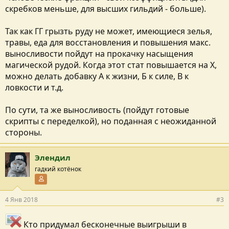
скребков меньше, для высших гильдий - больше).
Так как ГГ грызть руду не может, имеющиеся зелья,
травы, еда для восстановления и повышения макс.
выносливости пойдут на прокачку насыщения
магической рудой. Когда этот стат повышается на Х,
можно делать добавку А к жизни, Б к силе, В к
ловкости и т.д.
По сути, та же выносливость (пойдут готовые
скрипты с переделкой), но поданная с неожиданной
стороны.
Элендил
гадкий котёнок
Участник форума
4 Янв 2018
#3
Кто придумал бесконечные выигрыши в