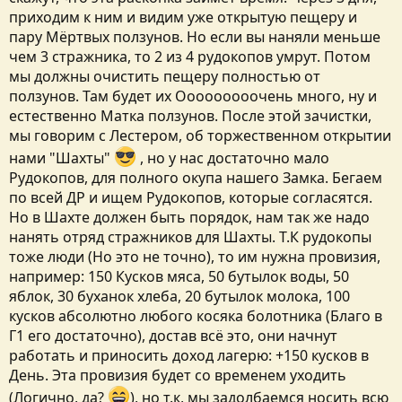
приходим к ним и видим уже открытую пещеру и
пару Мёртвых ползунов. Но если вы наняли меньше
чем 3 стражника, то 2 из 4 рудокопов умрут. Потом
мы должны очистить пещеру полностью от
ползунов. Там будет их Ооооооооочень много, ну и
естественно Матка ползунов. После этой зачистки,
мы говорим с Лестером, об торжественном открытии
нами "Шахты"
, но у нас достаточно мало
Рудокопов, для полного окупа нашего Замка. Бегаем
по всей ДР и ищем Рудокопов, которые согласятся.
Но в Шахте должен быть порядок, нам так же надо
нанять отряд стражников для Шахты. Т.К рудокопы
тоже люди (Но это не точно), то им нужна провизия,
например: 150 Кусков мяса, 50 бутылок воды, 50
яблок, 30 буханок хлеба, 20 бутылок молока, 100
кусков абсолютно любого косяка болотника (Благо в
Г1 его достаточно), достав всё это, они начнут
работать и приносить доход лагерю: +150 кусков в
День. Эта провизия будет со временем уходить
(Логично, да?
), но т.к, мы задолбаемся носить всю