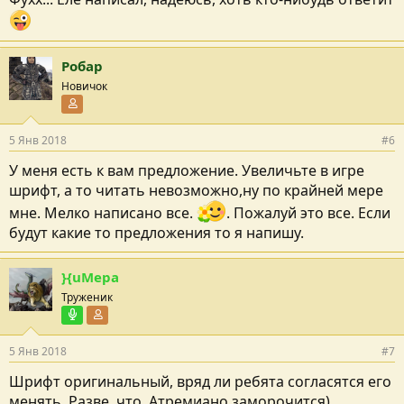
Робар
Новичок
Участник форума
5 Янв 2018
#6
У меня есть к вам предложение. Увеличьте в игре
шрифт, а то читать невозможно,ну по крайней мере
мне. Мелко написано все.
. Пожалуй это все. Если
будут какие то предложения то я напишу.
}{uMepa
Труженик
Команда озвучки
Участник форума
5 Янв 2018
#7
Шрифт оригинальный, вряд ли ребята согласятся его
менять. Разве, что, Атремиано заморочится)