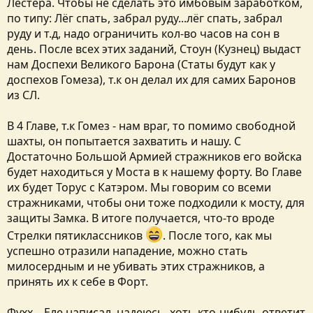
Лестера. Чтобы не сделать это имбовым заработком,
по типу: Лёг спать, забрал руду...лёг спать, забрал
руду и т.д, надо ограничить кол-во часов на сон в
день. После всех этих заданий, Стоун (Кузнец) выдаст
нам Доспехи Великого Барона (Статы будут как у
доспехов Гомеза), т.к он делал их для самих Баронов
из СЛ.
В 4 Главе, т.к Гомез - нам враг, то помимо свободной
шахты, он попытается захватить и нашу. С
Достаточно Большой Армией стражников его войска
будет находиться у Моста в к нашему форту. Во Главе
их будет Торус с Катэром. Мы говорим со всеми
стражниками, чтобы они тоже подходили к мосту, для
защиты Замка. В итоге получается, что-то вроде
Стрелки пятиклассников
. После того, как мы
успешно отразили нападение, можно стать
милосердным и не убивать этих стражников, а
принять их к себе в Форт.
Фухх... Еле написал, надеюсь, хоть кто-нибудь ответит