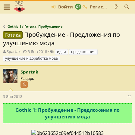
Войти
Регистрация
Gothic 1 / Готика: Пробуждение
Пробуждение - Предложения по
Готика
улучшению мода
А
Д
Т
Spartak
3 Янв 2018
идеи
предложения
в
а
е
улучшение и доработка мода
т
т
г
о
а
и
Spartak
р
с
т
о
Рыцарь
е
з
Участник форума
м
д
ы
а
3 Янв 2018
#1
н
и
Gothic 1: Пробуждение - Предложения по
я
улучшению мода