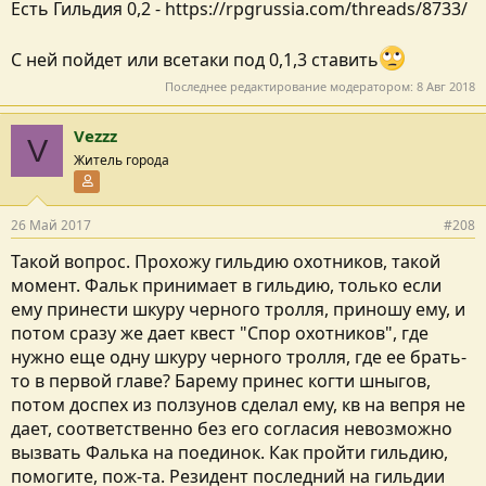
Есть Гильдия 0,2 - https://rpgrussia.com/threads/8733/
С ней пойдет или всетаки под 0,1,3 ставить
Последнее редактирование модератором:
8 Авг 2018
Vezzz
V
Житель города
Участник форума
26 Май 2017
#208
Такой вопрос. Прохожу гильдию охотников, такой
момент. Фальк принимает в гильдию, только если
ему принести шкуру черного тролля, приношу ему, и
потом сразу же дает квест "Спор охотников", где
нужно еще одну шкуру черного тролля, где ее брать-
то в первой главе? Барему принес когти шныгов,
потом доспех из ползунов сделал ему, кв на вепря не
дает, соответственно без его согласия невозможно
вызвать Фалька на поединок. Как пройти гильдию,
помогите, пож-та. Резидент последний на гильдии