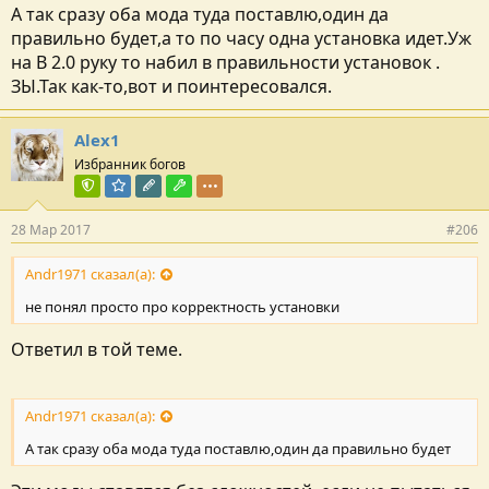
А так сразу оба мода туда поставлю,один да
правильно будет,а то по часу одна установка идет.Уж
на В 2.0 руку то набил в правильности установок .
ЗЫ.Так как-то,вот и поинтересовался.
Alex1
Избранник богов
Команда форума
Модератор раздела
Редактор раздела
Модостроитель
28 Мар 2017
#206
Andr1971 сказал(а):
не понял просто про корректность установки
Ответил в той теме.
Andr1971 сказал(а):
А так сразу оба мода туда поставлю,один да правильно будет