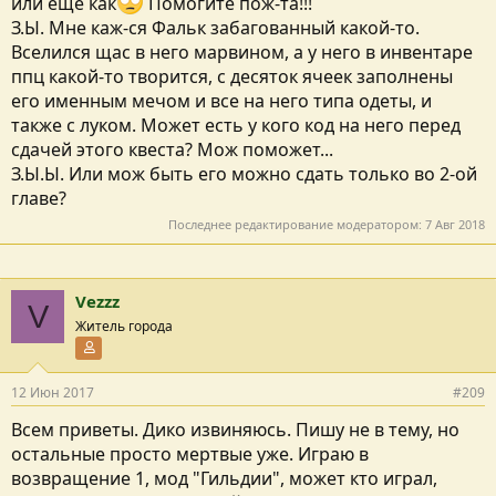
или еще как
Помогите пож-та!!!
З.Ы. Мне каж-ся Фальк забагованный какой-то.
Вселился щас в него марвином, а у него в инвентаре
ппц какой-то творится, с десяток ячеек заполнены
его именным мечом и все на него типа одеты, и
также с луком. Может есть у кого код на него перед
сдачей этого квеста? Мож поможет...
З.Ы.Ы. Или мож быть его можно сдать только во 2-ой
главе?
Последнее редактирование модератором:
7 Авг 2018
Vezzz
V
Житель города
Участник форума
12 Июн 2017
#209
Всем приветы. Дико извиняюсь. Пишу не в тему, но
остальные просто мертвые уже. Играю в
возвращение 1, мод "Гильдии", может кто играл,