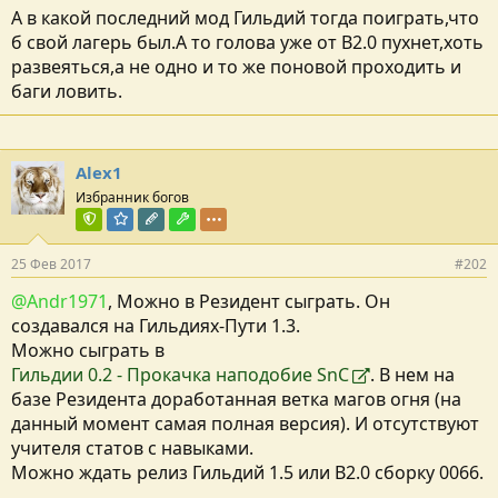
А в какой последний мод Гильдий тогда поиграть,что
б свой лагерь был.А то голова уже от В2.0 пухнет,хоть
развеяться,а не одно и то же поновой проходить и
баги ловить.
Alex1
Избранник богов
Команда форума
Модератор раздела
Редактор раздела
Модостроитель
25 Фев 2017
#202
@Andr1971
, Можно в Резидент сыграть. Он
создавался на Гильдиях-Пути 1.3.
Можно сыграть в
Гильдии 0.2 - Прокачка наподобие SnC
. В нем на
базе Резидента доработанная ветка магов огня (на
данный момент самая полная версия). И отсутствуют
учителя статов с навыками.
Можно ждать релиз Гильдий 1.5 или В2.0 сборку 0066.