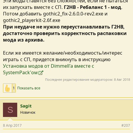
Эти моды ставятся без сложностей, если не пытаться
их запускать вместе с СП.
Г2НВ - Ребаланс 1 - мод
.
Потом добавить gothic2_fix-2.6.0.0-rev2.exe и
gothic2_playerkit-2.6f.exe
При неудаче не нужно переустанавливать Г2НВ,
достаточно проверить корректность распаковки
мода из архива.
Если же имеется желание/необходимость/интерес
играть с СП, придется вникнуть в инструкцию
Установка модов от Dimmell'a вместе с
SystemPack'ом
Последнее редактирование модератором:
8 Авг 2018
1
Показать все
Sagit
S
Новичок
8 Апр 2017
#207