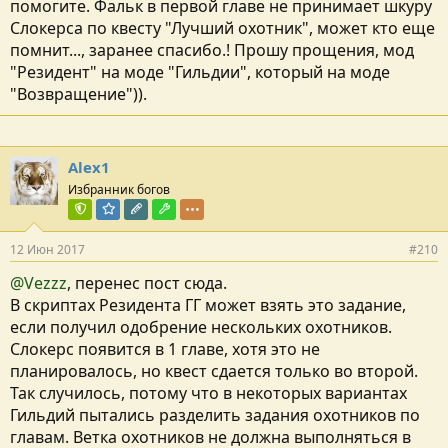
помогите. Фальк в первой главе не принимает шкуру
Слокерса по квесту "Лучший охотник", может кто еще
помнит..., заранее спасибо.! Прошу прощения, мод
"Резидент" на моде "Гильдии", который на моде
"Возвращение")).
Alex1
Избранник богов
Команда форума
Модератор раздела
Редактор раздела
Модостроитель
12 Июн 2017
#210
@Vezzz
, перенес пост сюда.
В скриптах Резидента ГГ может взять это задание,
если получил одобрение нескольких охотников.
Слокерс появится в 1 главе, хотя это не
планировалось, но квест сдается только во второй.
Так случилось, потому что в некоторых вариантах
Гильдий пытались разделить задания охотников по
главам. Ветка охотников не должна выполняться в