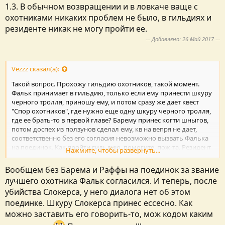
1.3. В обычном возвращении и в ловкаче ваще с
охотниками никаких проблем не было, в гильдиях и
резиденте никак не могу пройти ее.
--- Добавлено:
26 Май 2017
---
Vezzz сказал(а):
Такой вопрос. Прохожу гильдию охотников, такой момент.
Фальк принимает в гильдию, только если ему принести шкуру
черного тролля, приношу ему, и потом сразу же дает квест
"Спор охотников", где нужно еще одну шкуру черного тролля,
где ее брать-то в первой главе? Барему принес когти шныгов,
потом доспех из ползунов сделал ему, кв на вепря не дает,
соответственно без его согласия невозможно вызвать Фалька
на поединок. Как пройти гильдию, помогите, пож-та. Резидент
Нажмите, чтобы развернуть...
последний на гильдии 1.3. В обычном возвращении и в
ловкаче ваще с охотниками никаких проблем не было, в
Вообщем без Барема и Раффы на поединок за звание
гильдиях и резиденте никак не могу пройти ее.
лучшего охотника Фальк согласился. И теперь, после
убийства Слокерса, у него диалога нет об этом
поединке. Шкуру Слокерса принес ессесно. Как
можно заставить его говорить-то, мож кодом каким