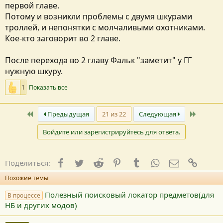
первой главе.
Потому и возникли проблемы с двумя шкурами
троллей, и непонятки с молчаливыми охотниками.
Кое-кто заговорит во 2 главе.
После перехода во 2 главу Фальк "заметит" у ГГ
нужную шкуру.
1
Показать все
Первый
Послед
Предыдущая
21 из 22
Следующая
Войдите или зарегистрируйтесь для ответа.
Facebook
Twitter
Reddit
Pinterest
Tumblr
WhatsApp
E-mail
Ссылк
Поделиться:
Похожие темы
Полезный поисковый локатор предметов(для
В процессе
НБ и других модов)