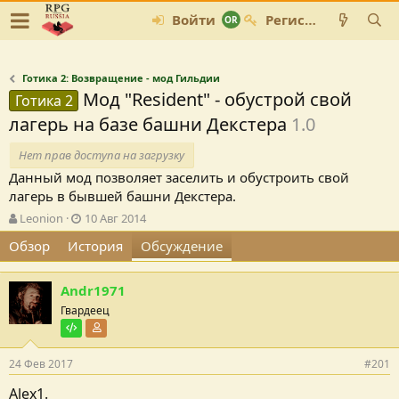
Войти
Регистрация
Готика 2: Возвращение - мод Гильдии
Мод "Resident" - обустрой свой
Готика 2
лагерь на базе башни Декстера
1.0
Нет прав доступа на загрузку
Данный мод позволяет заселить и обустроить свой
лагерь в бывшей башни Декстера.
А
Д
Leonion
10 Авг 2014
в
а
Обзор
История
Обсуждение
т
т
о
а
р
с
Andr1971
т
о
Гвардеец
е
з
м
Тестировщик
д
Участник форума
ы
а
н
24 Фев 2017
#201
и
Alex1.
я