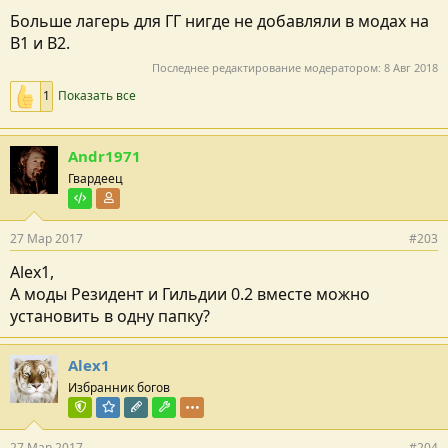
Больше лагерь для ГГ нигде не добавляли в модах на
В1 и В2.
Последнее редактирование модератором:
8 Авг 2018
1
Показать все
Andr1971
Гвардеец
Тестировщик
Участник форума
27 Мар 2017
#203
Alex1,
А моды Резидент и Гильдии 0.2 вместе можно
установить в одну папку?
Alex1
Избранник богов
Команда форума
Модератор раздела
Редактор раздела
Модостроитель
27 Мар 2017
#204