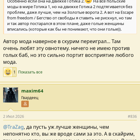
Особенно если она на движке Готика 2.
На все польские
моды в мире Готика 1, но на движке Готика 2 подтягивается без
проблем, даже лучше, чем на Золотые ворота 2. А вот на Escape
from freedom / Бегство от свободы я ставить не рискнул, но там
и так автор постарался в этом плане, даже голые женщины
вписались (которые как бы не понимают, что они голые)).
Автор мода наверное в скурим переиграл... Там
очень любят эту овнотему. ничего не имею против
голых баб, но это сильно портит восприятие любого
мода.
1
Показать все
maxim64
Гвардеец
Участник форума
2 Июл 2026
#836
@TraZag
, да пусть уж лучше женщины, чем
непонятно кто, вы же вроде сами за это. А в скайрим,