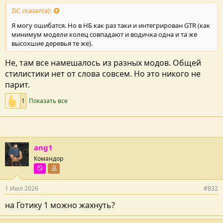
ZiC сказал(а):
Я могу ошибатся. Но в НБ как раз таки и интегрирован GTR (как
минимум модели колец совпадают и водичка одна и та же
высохшие деревья те же).
Не, там все намешалось из разных модов. Общей
стилистики нет от слова совсем. Но это никого не
парит.
1
Показать все
ang1
Командор
Цугундер
Участник форума
1 Июл 2026
#832
на Готику 1 можно жахнуть?