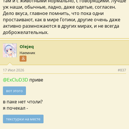
там и с животными нормально, с говорящими. Лучше
уж наши, обычные, ладно, даже одетые, согласен.
Дело вкуса, главное помнить, что пока одни
простаивают, как в мире Готики, другие очень даже
активно размножаются в других мирах, и не всегда
доброжелательных.
Olejeq
Наемник
Участник форума
17 Июл 2026
#837
@ExCluD3D
приве
вот этого
в паке нет чтоли?
я почекал -
текстурки на месте