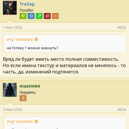
TraZag
Полубог
Команда форума
Модератор раздела
Модостроитель
Почётный пользователь
1 Июл 2026
#833
ang1 сказал(а):
на Готику 1 можно жахнуть?
Вряд ли будет иметь место полная совместимость.
Но если имена текстур и материалов не менялось - то
часть, да, изменений подтянется.
maxim64
Гвардеец
Участник форума
2 Июл 2026
#834
ang1 сказал(а):