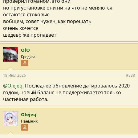
проверил гоманом, это они
но при установке они ни на что не меняются,
остаются стоковые
вобщем, совет нужен, как порешать
очень хочется
шедевр же пропадает
OiO
Бродяга
Участник форума
18 Июл 2026
#838
@Olejeq
, Последнее обновление датировалось 2020
годом, новый баланс не поддерживается только
частичная работа.
Olejeq
Наемник
Участник форума