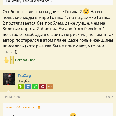
на Готику 1 можно жахнуть?
Особенно если она на движке Готика 2.
На все
польские моды в мире Готика 1, но на движке Готика
2 подтягивается без проблем, даже лучше, чем на
Золотые ворота 2. А вот на Escape from freedom /
Бегство от свободы я ставить не рискнул, но там и так
автор постарался в этом плане, даже голые женщины
вписались (которые как бы не понимают, что они
голые)).
1
Показать все
TraZag
Полубог
Команда форума
Модератор раздела
Модостроитель
Почётный пользователь
2 Июл 2026
#835
maxim64 сказал(а):