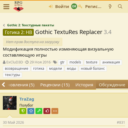
Войти
Регистрация
Gothic 2: Текстурные пакеты
Gothic TextuRes Replacer
3.4
Готика 2: НВ
Нет прав доступа на загрузку
Модификация полностью изменяющая визуальную
составляющую игры
А
Д
Т
ExCluD3D
29 Ноя 2016
gtr
models
texture
анимация
в
а
е
возвращение
готика
модели
моды
новый баланс
т
т
г
текстуры
о
а
и
р
с
Обновления (5)
Рецензии (15)
История
Обсуждение
т
о
е
з
м
д
TraZag
ы
а
Полубог
н
Команда форума
Модератор раздела
Модостроитель
Почётный пользователь
и
я
30 Май 2026
#831