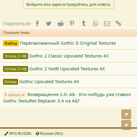
Войдите или зарегистрируйтесь для ответа.
Facebook
Twitter
Reddit
Pinterest
Tumblr
WhatsApp
E-mail
Ссылк
Поделиться:
Похожие темы
Перепакованный Gothic II Original Textures
Файлы
Gothic 2 Classic Upscaled Textures 4X
Готика 2: НВ
Gothic 2 NotR Upscaled Textures 4X
Готика 2: НВ
Gothic Upscaled Textures 4X
Готика
Возвращение 2.0: АБ - Кто-нибудь уже ставил
В процессе
Gothic TextuRes Replacer 3.4 на АБ?
Свер
Сниз
RPG RUSSIA
Russian (RU)