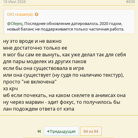
18 Июл 2026
#839
OiO сказал(а):
@Olejeq
, Последнее обновление датировалось 2020 годом,
новый баланс не поддерживается только частичная работа.
ну это вроде и не важно
мне достаточно только ее
я мог бы сам ее вынуть, как уже делал так для себя
для пары моделек из других паков
если бы она существовала в игре
или она существует (ну судя по наличию текстур),
просто "не включена"
хз крч
мб если почекать, на каком скелете в анимсах она
ну через марвин - эдит фокус, то получилось бы
лан подождем ответа от кэпа
Первый
Предыдущая
84 из 84