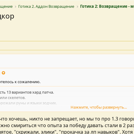
ращение
Готика 2. Аддон Возвращение
Готика 2: Возвращение - 
дкор
:
хотелось к сожалению.
ть 13 вариантов хард патча.
лили скелетов.
дорожали руны и языки зодчих.
Нажмите, чтобы развернуть...
ждите, когда выправится баланс бонусов. В основном их купировали п
от скрижалей, высокий от эпиков (если они есть), нужно, как минимум
то хочешь, никто не запрещает, но мы то про 1.3 гово
Нажмите, чтобы развернуть...
жно смириться что опыта за победу давать стали в 2 р
вятое, "скрижали, элики", "прокачка за лп навыков". Хо