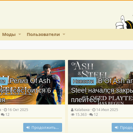
Моды
Пользователи
Релиз Of Ash
В Of Ash a
ти
Новости
teel состоится 6
Steel начался зак
ря
плейтест
a
16 Окт 2025
Kalabaxa
14 Июл 2025
12
15.363
12
Продолжить…
Продо