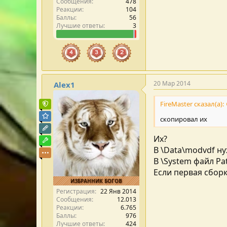
Сообщения
478
Реакции
104
Баллы
56
Лучшие ответы
3
20 Мар 2014
Alex1
FireMaster сказал(а):
Команда форума
Модератор раздела
скопировал их
Редактор раздела
Их?
Модостроитель
В \Data\modvdf н
В \System файл Pa
Если первая сбор
ИЗБРАННИК БОГОВ
Регистрация
22 Янв 2014
Сообщения
12.013
Реакции
6.765
Баллы
976
Лучшие ответы
424