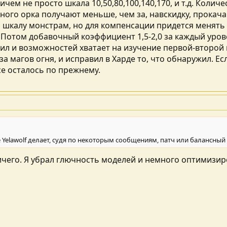
ичем не просто шкала 10,50,80,100,140,170, и т.д. Коли
дного орка получают меньше, чем за, навскидку, прокача
шкалу монстрам, но для компенсации придется менять 
. Потом добавочный коэффициент 1,5-2,0 за каждый уров
ил и возможностей хватает на изучение первой-второй г
а магов огня, и исправил в Харде то, что обнаружил. Е
се осталось по прежнему.
е Yelawolf делает, судя по некоторым сообщениям, патч или балансный 
чего. Я убрал глючность моделей и немного оптимизиров