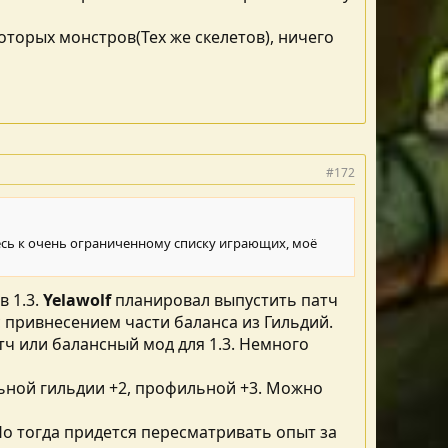
екоторых монстров(Тех же скелетов), ничего
 ГГ, можно ввести плату за каждый разговор с Лордом
у огня, на нужды монастыря 10к золота.
#172
итесь к очень ограниченному списку играющих, моё
в 1.3.
Yelawolf
планировал выпустить патч
 привнесением части баланса из Гильдий.
ч или балансный мод для 1.3. Немного
льной гильдии +2, профильной +3. Можно
Но тогда придется пересматривать опыт за