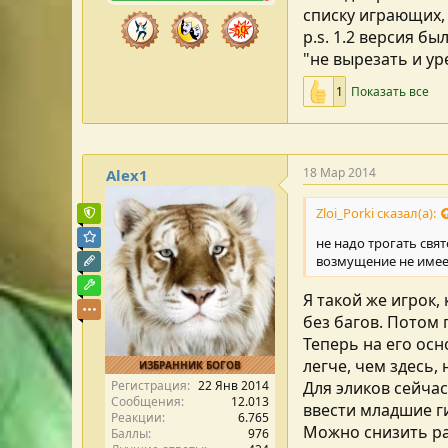
списку играющих,
как можно вводить
p.s. 1.2 версия б
Конкретно где, за чт
"не вырезать и ур
Хагеном и Лордом Ан
1
Показать все
18 Мар 2014
Alex1
Zloi_Porki сказал(а):
Команда форума
Модератор раздела
не надо трогать свя
возмущение не имеет
Редактор раздела
Модостроитель
Я такой же игрок, 
без багов. Потом
Теперь на его ос
легче, чем здесь,
ИЗБРАННИК БОГОВ
Регистрация
22 Янв 2014
Для эликов сейча
Сообщения
12.013
ввести младшие ги
Реакции
6.765
Можно снизить рас
Баллы
976