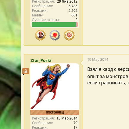
Регистрация
29 Янв 2012
Сообщения
6.785
Реакции
2.202
Баллы
661
Лучшие ответы
2
19 Мар 2014
Zloi_Porki
Взял я хард с вер
Участник форума
опыт за монстров
если сравнивать, 
ПОСТОЯЛЕЦ
Регистрация
13 Мар 2014
Сообщения
79
Реакции
17