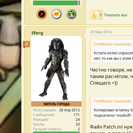
1
Показать все
20 Мар 2014
Sferg
FireMaster сказал(а):
Участник форума
Кстати хотел спроси
нет, то как вы с эти
Честно говоря, не
таким расчётом, ч
Спящего =))
FireMaster сказал(а):
ЖИТЕЛЬ ГОРОДА
Копировал в папку Sy
Регистрация
28 Апр 2012
Сообщения
171
подкаталог modvdf - 
Реакции
24
Баллы
33
Файл Patch.ini ну
Лучшие ответы
2