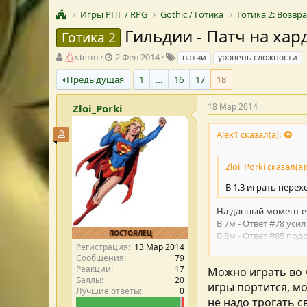
Игры РПГ / RPG
Gothic / Готика
Готика 2: Возв
Гильдии - Патч на хар
Готика 2
А
Д
Т
xterm
2 Фев 2014
патчи
уровень сложности
в
а
е
Предыдущая
1
…
16
17
18
т
т
г
о
а
и
р
с
18 Мар 2014
Zloi_Porki
т
о
е
з
Alex1 сказал(а):
Участник форума
м
д
ы
а
Zloi_Porki сказал(а)
н
и
В 1.3 играть пере
я
На данный момент ес
В 7м - Ответ #78 уси
ПОСТОЯЛЕЦ
В 8м - Ответ #85 по
Регистрация
13 Мар 2014
Играйте на 7-м или 
Сообщения
79
эликсиров, средний 
Реакции
17
Можно играть во ч
Баллы
20
игры портится, мо
Лучшие ответы
0
vegett сказал(а):
не надо трогать с