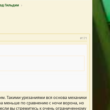
мод Гильдии
#171
о ходу обнаружения. Чтобы выстроить: мин. бонус от
, обратить внимание на проблему.
рим. Такими урезаниями вся основа механики
аза меньше по сравнению с ночи ворона, но
тя если вы стремитесь к очень ограниченному