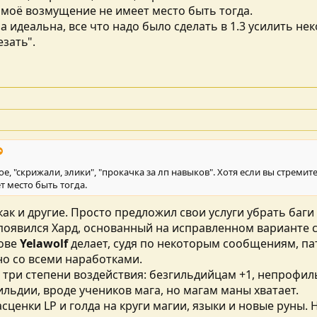
 моё возмущение не имеет место быть тогда.
 суммы по 5000 золота? и больше. Просто доход надо бы урезать.
ыла идеальна, все что надо было сделать в 1.3 усилить н
о, для кого урезАть? Если не нравится, что золото тратится на навыки
езать".
дре. Типа для скорейшего рассмотрения вопроса. И к верховному маг
Нажмите, чтобы развернуть...
тое, "скрижали, элики", "прокачка за лп навыков". Хотя если вы стрем
 место быть тогда.
как и другие. Просто предложил свои услуги убрать баги 
 появился Хард, основанный на исправленном варианте с
нове
Yelawolf
делает, судя по некоторым сообщениям, пат
 но со всеми наработками.
с три степени воздействия: безгильдийцам +1, непрофи
льдии, вроде учеников мага, но магам маны хватает.
ценки LP и голда на круги магии, языки и новые руны. 