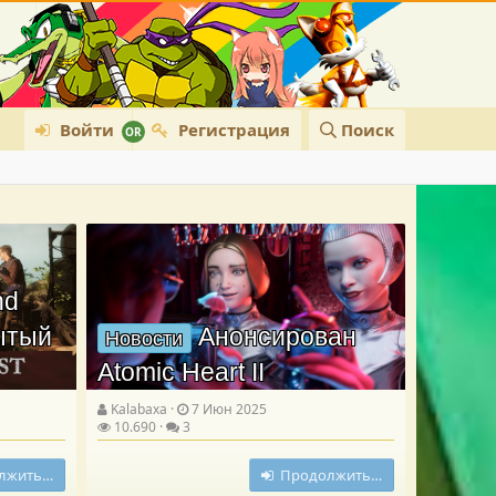
Войти
Регистрация
Поиск
nd
рытый
Анонсирован
Новости
Atomic Heart II
Kalabaxa
7 Июн 2025
10.690
3
лжить…
Продолжить…