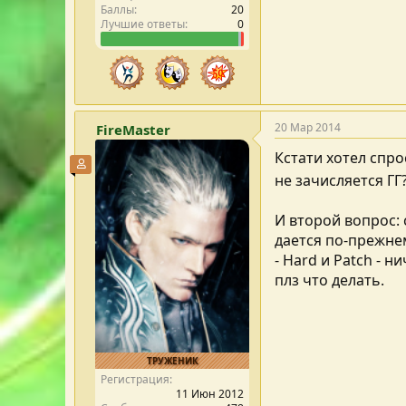
Баллы
20
Лучшие ответы
0
20 Мар 2014
FireMaster
Кстати хотел спро
Участник форума
не зачисляется ГГ?
И второй вопрос: 
дается по-прежнем
- Hard и Patch - 
плз что делать.
ТРУЖЕНИК
Регистрация
11 Июн 2012