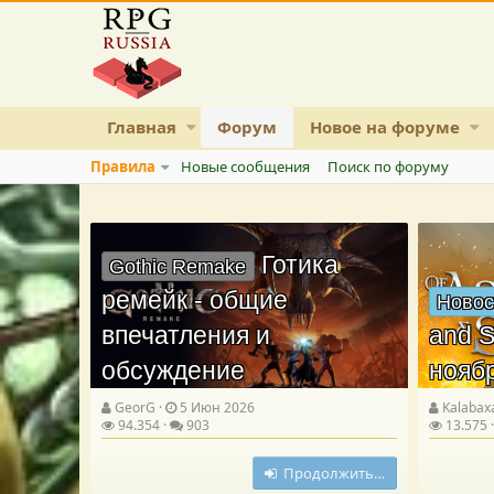
Главная
Форум
Новое на форуме
Правила
Новые сообщения
Поиск по форуму
Готика
Gothic Remake
ремейк - общие
Новос
впечатления и
and S
обсуждение
нояб
GeorG
5 Июн 2026
Kalabax
94.354
903
13.575
Продолжить…