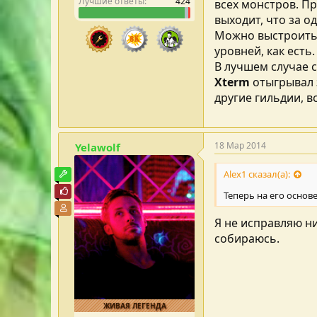
Лучшие ответы
424
всех монстров. Пр
выходит, что за о
Можно выстроить 
уровней, как есть
В лучшем случае с
Xterm
отыгрывал з
другие гильдии, в
18 Мар 2014
Yelawolf
Alex1 сказал(а):
Модостроитель
Почётный пользователь
Теперь на его основ
Участник форума
Я не исправляю ни
собираюсь.
ЖИВАЯ ЛЕГЕНДА