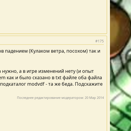
#175
ов падением (Кулаком ветра, посохом) так и
 нужно, а в игре изменений нету (и опыт
m как и было сказано в txt файле оба файла
 подкаталог modvdf - та же беда. Подскажите
Последнее редактирование модератором:
20 Мар 2014