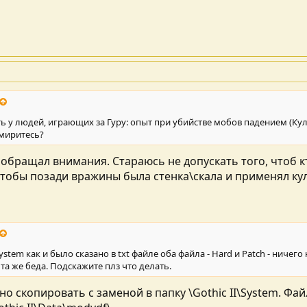
ть у людей, играющих за Гуру: опыт при убийстве мобов падением (Кула
м миритесь?
 обращал внимания. Стараюсь не допускать того, чтоб к
тобы позади вражины была стенка\скала и применял кула
stem как и было сказано в txt файле оба файла - Hard и Patch - ничег
та же беда. Подскажите плз что делать.
жно скопировать с заменой в папку \Gothic II\System. Ф