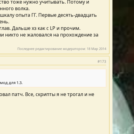
чество тоже нужно учитывать. Потому и
нного волка.
шкалу опыта ГГ. Первые десять-двадцать
ень.
лав. Дальше хз как с LP и прочим.
сли никто не жаловался на прохождение за
Последнее редактирование модератором:
18 Мар 2014
#173
мод для 1.3.
ал патч. Все, скрипты я не трогал и не