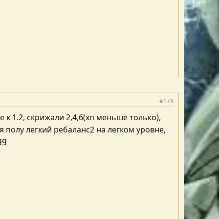
#174
к 1.2, скрижали 2,4,6(хп меньше только),
 полу легкий ребаланс2 на легком уровне,
gg