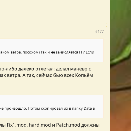
#177
ком ветра, посохом) так и не зачисляется ГГ? Если
то-либо далеко отлетал: делал манёвр с
к ветра. А так, сейчас бью всех Копьём
о не произошло. Потом скопировал их в папку Data в
айлы Fix1.mod, hard.mod и Patch.mod должны