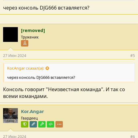
через консоль DJG666 вставляется?
[removed]
Труженик
Участник форума
27 Июн 2024
#5
Kor.Angar сказал(а):
через консоль DJG666 вставляется?
Консоль говорит "Неизвестная команда". И так со
всеми командами.
Kor.Angar
Гвардеец
Автор
Команда форума
Редактор раздела
Модостроитель
Тестировщик
27 Июн 2024
#6