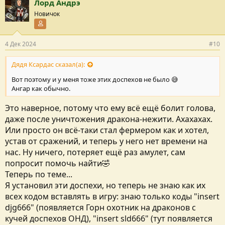
Лорд Андрэ
Новичок
Участник форума
4 Дек 2024
#10
Дядя Ксардас сказал(а):
Вот поэтому и у меня тоже этих доспехов не было 😅
Ангар как обычно.
Это наверное, потому что ему всё ещё болит голова,
даже после уничтожения дракона-нежити. Ахахахах.
Или просто он всё-таки стал фермером как и хотел,
устав от сражений, и теперь у него нет времени на
нас. Ну ничего, потеряет ещё раз амулет, сам
попросит помочь найти🤣
Теперь по теме...
Я установил эти доспехи, но теперь не знаю как их
всех кодом вставлять в игру: знаю только коды "insert
djg666" (появляется Горн охотник на драконов с
кучей доспехов ОНД), "insert sld666" (тут появляется