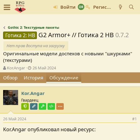
Войти
Регистрация
Gothic 2: Текстурные пакеты
G2 Armor+ // Готика 2 НВ
0.7.2
Готика 2: НВ
Нет прав доступа на загрузку
Оригинальные модели доспехов с новыми "шкурками"
(текстурами)
А
Д
Kor.Angar
26 Май 2024
в
а
Обзор
История
Обсуждение
т
т
о
а
р
с
Kor.Angar
т
о
Гвардеец
е
з
м
Команда форума
д
Редактор раздела
Модостроитель
Тестировщик
ы
а
н
26 Май 2024
#1
и
Kor.Angar опубликовал новый ресурс:
я