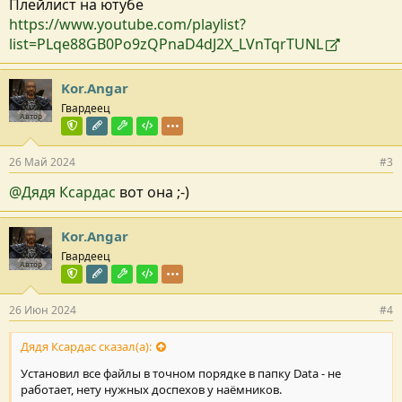
Плейлист на ютубе
https://www.youtube.com/playlist?
list=PLqe88GB0Po9zQPnaD4dJ2X_LVnTqrTUNL
Kor.Angar
Гвардеец
Автор
Команда форума
Редактор раздела
Модостроитель
Тестировщик
26 Май 2024
#3
@Дядя Ксардас
вот она ;-)
Kor.Angar
Гвардеец
Автор
Команда форума
Редактор раздела
Модостроитель
Тестировщик
26 Июн 2024
#4
Дядя Ксардас сказал(а):
Установил все файлы в точном порядке в папку Data - не
работает, нету нужных доспехов у наёмников.