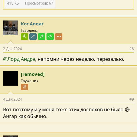
418 КБ
Просмотров: 67
Kor.Angar
Гвардеец
Автор
Команда форума
Редактор раздела
Модостроитель
Тестировщик
2 Дек 2024
#8
@Лорд Андрэ
, напомни через неделю. перезалью.
[removed]
Труженик
Участник форума
4 Дек 2024
#9
Вот поэтому и у меня тоже этих доспехов не было 😅
Ангар как обычно.