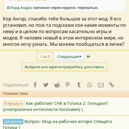
@Лорд Андрэ
, напомни через неделю. перезалью.
Кор Ангар, спасибо тебе большое за этот мод. Я его
установил, но пож-та подскажи кое-какие моменты по
нему и в целом по вопросам касательно игры и
модов. Я человек новый в этом интересном мире, но
многое хочу узнать. Мы можем пообщаться в личке?
Последний
1 из 3
Следующая
Войдите или зарегистрируйтесь для ответа.
Facebook
Twitter
Reddit
Pinterest
Tumblr
WhatsApp
E-mail
Ссылк
Поделиться:
Похожие темы
Как работает СНК в Готика 2: Гильдии?
В процессе
((не)прокачка интеллекта посохами) )
Вопрос: Мод на рабочие алтари Спящего
Дискуссия
Готика 1