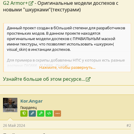
G2 Armor+
- Оригинальные модели доспехов с
новыми "шкурками"(текстурами)
Данный проект создан в бОльшей степени для разработчиков
простеньких модов. В данном проекте находятся
оригинальные модели доспехов с ПРАВИЛЬНЫМ маской
имени текстуры, что позволяет использовать «шкурки»(
visual_skin) в инстанции доспехов.
Для примера в скрипы добавлены НПС у которых есть разные
доспехи: DJG666 , SLD666 , Org666
Нажмите, чтобы развернуть...
В томе со скриптами можно посмотреть и прочие примеры.
Узнайте больше об этом ресурсе...
установка:
скопировать тома в папку data
требуется юнион.
Kor.Angar
Гвардеец
Автор
Команда форума
Редактор раздела
Модостроитель
Тестировщик
26 Май 2024
#2