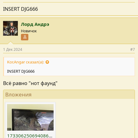
INSERT DJG666
Лорд Андрэ
Новичок
Участник форума
1 Дек 2024
#7
Kor.Angar сказал(а):
INSERT DJG666
Всё равно "нот фаунд"
Вложения
17330625069408622995858097319554.jpg