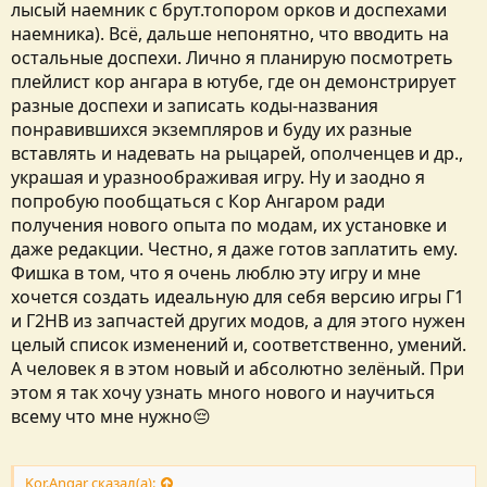
лысый наемник с брут.топором орков и доспехами
наемника). Всё, дальше непонятно, что вводить на
остальные доспехи. Лично я планирую посмотреть
плейлист кор ангара в ютубе, где он демонстрирует
разные доспехи и записать коды-названия
понравившихся экземпляров и буду их разные
вставлять и надевать на рыцарей, ополченцев и др.,
украшая и уразноображивая игру. Ну и заодно я
попробую пообщаться с Кор Ангаром ради
получения нового опыта по модам, их установке и
даже редакции. Честно, я даже готов заплатить ему.
Фишка в том, что я очень люблю эту игру и мне
хочется создать идеальную для себя версию игры Г1
и Г2НВ из запчастей других модов, а для этого нужен
целый список изменений и, соответственно, умений.
А человек я в этом новый и абсолютно зелёный. При
этом я так хочу узнать много нового и научиться
всему что мне нужно😔
Kor.Angar сказал(а):