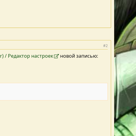
#2
tor) / Редактор настроек
новой записью: