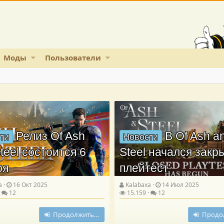
Моды
Пользователи
Релиз Of Ash
В Of Ash a
ти
Новости
teel состоится 6
Steel начался зак
ря
плейтест
a
16 Окт 2025
Kalabaxa
14 Июл 2025
12
15.159
12
Продолжить…
Продо