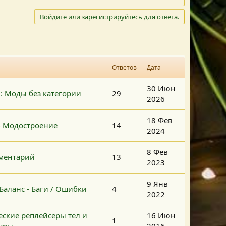
Войдите или зарегистрируйтесь для ответа.
Ответов
Дата
30 Июн
2: Моды без категории
29
2026
18 Фев
- Модостроение
14
2024
8 Фев
ментарий
13
2023
9 Янв
Баланс - Баги / Ошибки
4
2022
еские реплейсеры тел и
16 Июн
1