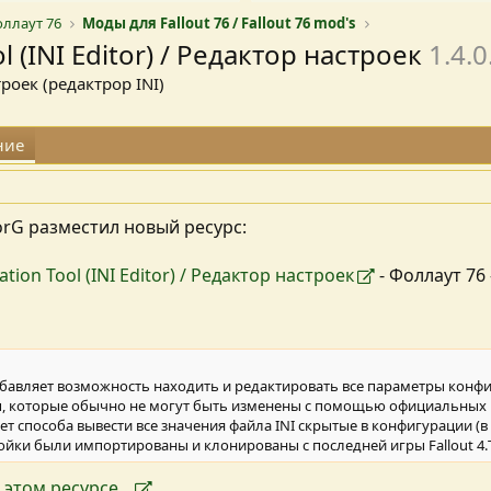
Фоллаут 76
Моды для Fallout 76 / Fallout 76 mod's
l (INI Editor) / Редактор настроек
1.4.
оек (редактрор INI)
ние
rG разместил новый ресурс:
ation Tool (INI Editor) / Редактор настроек
- Фоллаут 76
бавляет возможность находить и редактировать все параметры конфи
, которые обычно не могут быть изменены с помощью официальных 
т способа вывести все значения файла INI скрытые в конфигурации (в о
ойки были импортированы и клонированы с последней игры Fallout 4.Т
этом ресурсе...