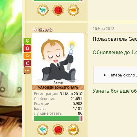
16 Ноя 2018
GeorG
Пользователь Ge
Команда форума
Администратор форума
Обновление до 1.4
Пользователь VIP
Почётный пользователь
Теперь около
Автор
ЧАРОДЕЙ БОЖЬЕГО БАГА
Узнать больше об
Регистрация
31 Мар 2010
Сообщения
21.651
Реакции
5.902
Баллы
1.181
Лучшие ответы
86