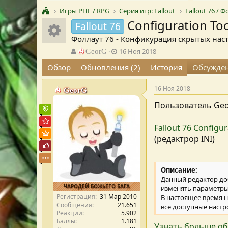
Игры РПГ / RPG
Серия игр: Fallout
Fallout 76 / 
Configuration Too
Иконка ресурса
Fallout 76
Фоллаут 76 - Конфикурация скрытых настр
А
Д
GeorG
16 Ноя 2018
в
а
Обзор
Обновления (2)
История
Обсужде
т
т
о
а
р
с
16 Ноя 2018
GeorG
т
о
Пользователь Geo
е
з
Команда форума
м
д
Администратор форума
ы
а
Fallout 76 Configur
н
Пользователь VIP
(редактрор INI)
и
Почётный пользователь
я
Описание:
Данный редактор до
ЧАРОДЕЙ БОЖЬЕГО БАГА
изменять параметры
Регистрация
31 Мар 2010
В настоящее время не
Сообщения
21.651
все доступные настр
Реакции
5.902
Баллы
1.181
Узнать больше об 