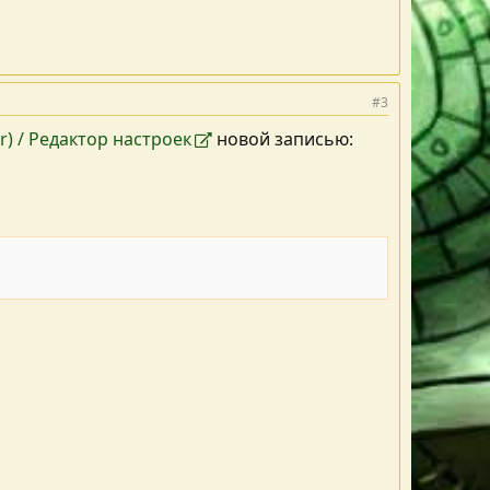
#3
tor) / Редактор настроек
новой записью: