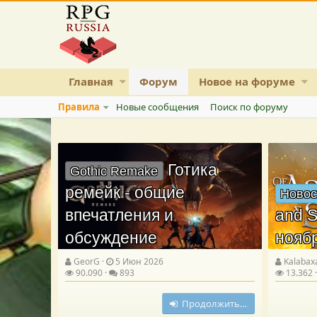
Главная
Форум
Новое на форуме
Правила
Новые сообщения
Поиск по форуму
Готика
Gothic Remake
ремейк - общие
Новос
впечатления и
and S
обсуждение
нояб
GeorG
5 Июн 2026
Kalabax
90.090
893
13.362
Продолжить…