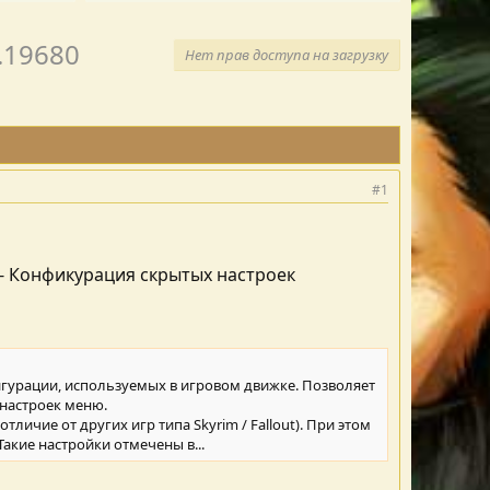
0.19680
Нет прав доступа на загрузку
#1
 - Конфикурация скрытых настроек
гурации, используемых в игровом движке. Позволяет
настроек меню.
тличие от других игр типа Skyrim / Fallout). При этом
акие настройки отмечены в...