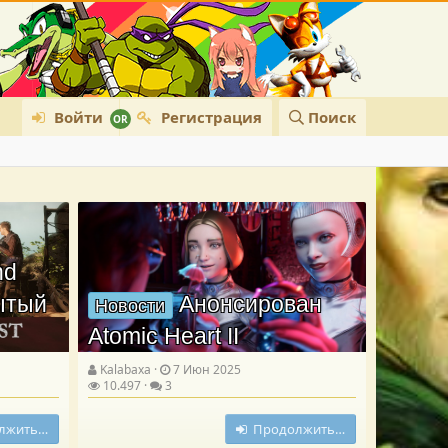
Войти
Регистрация
Поиск
nd
рытый
Анонсирован
Новости
Atomic Heart II
Kalabaxa
7 Июн 2025
10.497
3
лжить…
Продолжить…