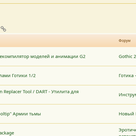
pp
mail
Ссылка
Форум
декомпилятор моделей и анимации G2
Gothic 
йлами Готики 1/2
Готика 
 Replacer Tool / DART - Утилита для
Инстру
ooltip" Армии тьмы
Новый 
Эротич
Package