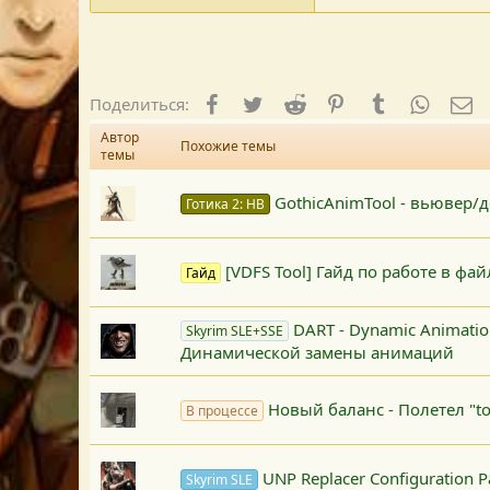
Facebook
Twitter
Reddit
Pinterest
Tumblr
WhatsA
E-
Поделиться:
Автор
Похожие темы
темы
GothicAnimTool - вьювер/
Готика 2: НВ
[VDFS Tool] Гайд по работе в фа
Гайд
DART - Dynamic Animation
Skyrim SLE+SSE
Динамической замены анимаций
Новый баланс - Полетел "t
В процессе
UNP Replacer Configuration 
Skyrim SLE