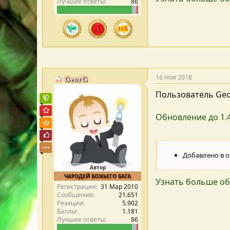
Лучшие ответы
86
16 Ноя 2018
GeorG
Пользователь Ge
Команда форума
Администратор форума
Обновление до 1.4
Пользователь VIP
Почётный пользователь
Добавлено в 
Автор
ЧАРОДЕЙ БОЖЬЕГО БАГА
Узнать больше об
Регистрация
31 Мар 2010
Сообщения
21.651
Реакции
5.902
Баллы
1.181
Лучшие ответы
86