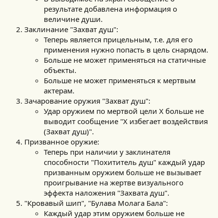
результате добавлена информация о
величине души.
Заклинание "Захват душ":
Теперь является прицельным, т.е. для его
применения нужно попасть в цель снарядом.
Больше не может применяться на статичные
объекты.
Больше не может применяться к мертвым
актерам.
Зачарование оружия "Захват душ":
Удар оружием по мертвой цели X больше не
выводит сообщение "Х избегает воздействия
(Захват душ)".
Призванное оружие:
Теперь при наличии у заклинателя
способности "Похититель душ" каждый удар
призванным оружием больше не вызывает
проигрывание на жертве визуального
эффекта наложения "Захвата душ".
"Кровавый шип", "Булава Молага Бала":
Каждый удар этим оружием больше не