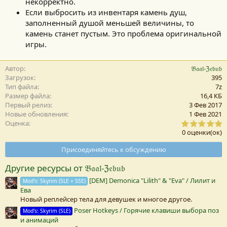
некорректно.
Если выбросить из инвентаря камень душ,
заполненный душой меньшей величины, то
камень станет пустым. Это проблема оригинальной
игры.
Автор
𝔅𝔞𝔞𝔩-ℨ𝔢𝔟𝔲𝔟
Загрузок
395
Тип файла
7z
Размер файла
16,4 КБ
Первый релиз
3 Фев 2017
Новые обновления
1 Фев 2021
0
Оценка
,
0 оценки(ок)
0
0
Присоединяйтесь к обсуждению
з
в
Другие ресурсы от 𝔅𝔞𝔞𝔩-ℨ𝔢𝔟𝔲𝔟
е
з
[DEM] Demonica "Lilith" & "Eva" / Лилит и
Mod's: Skyrim (SLE + SSE)
д
Ева
а
(
Новый реплейсер тела для девушек и многое другое.
Poser Hotkeys / Горячие клавиши выбора поз
Mod's: Skyrim (SLE)
)
и анимаций