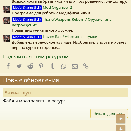
Возможность выбрать кнопки для позирования скриншотеру.
Mod Organizer 2
Mod's: Skyrim (SLE)
Программа для работы с модификациями.
Thane Weapons Reborn / Оружие тана.
Mod's: Skyrim (SLE)
Возрождение
Новый вид уникального оружия.
Haven Bag / Убежище в сумке
Mod's: Skyrim (SLE)
Добавлено переносное жилище. Изобретатели юрты и яранги
нервно курят в сторонке...
Поделиться этим ресурсом
Facebook
Twitter
Reddit
Pinterest
Tumblr
WhatsApp
E-mail
Ссылка
Новые обновления
Захват душ
Файлы мода залиты в ресурс.
Читать дальше…
Свер
Сниз