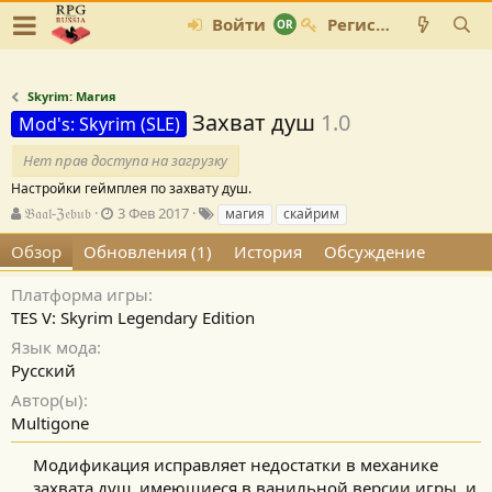
Войти
Регистрация
Skyrim: Магия
Захват душ
1.0
Mod's: Skyrim (SLE)
Нет прав доступа на загрузку
Настройки геймплея по захвату душ.
А
Д
Т
𝔅𝔞𝔞𝔩-ℨ𝔢𝔟𝔲𝔟
3 Фев 2017
магия
скайрим
в
а
е
Обзор
Обновления (1)
История
Обсуждение
т
т
г
о
а
и
р
с
Платформа игры
о
TES V: Skyrim Legendary Edition
з
Язык мода
д
Русский
а
н
Автор(ы)
и
Multigone
я
Модификация исправляет недостатки в механике
захвата душ, имеющиеся в ванильной версии игры, и