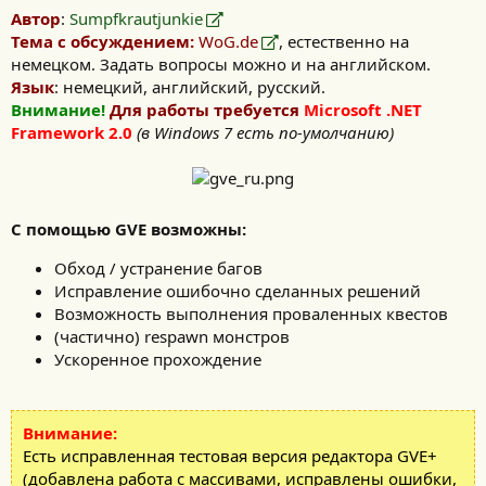
Автор
:
Sumpfkrautjunkie
Тема с обсуждением:
WoG.de
, естественно на
немецком. Задать вопросы можно и на английском.
Язык
: немецкий, английский, русский.
Внимание!
Для работы требуется
Microsoft .NET
Framework 2.0
(в Windows 7 есть по-умолчанию)
С помощью GVE возможны:
Обход / устранение багов
Исправление ошибочно сделанных решений
Возможность выполнения проваленных квестов
(частично) respawn монстров
Ускоренное прохождение
Внимание:
Есть исправленная тестовая версия редактора GVE+
(добавлена работа с массивами, исправлены ошибки,