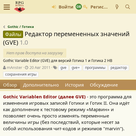
Войти
Регистрация
Gothic / Готика
Редактор перемененных значений
Файлы
(GVE)
1.0
Нет прав доступа на загрузку
Gothic Variable Editor (GVE) для версий Готика 1 и Готика 2 НВ
А
Д
Т
mAnster
20 Авг 2011
gve
gve+
программы
редактор
в
а
е
сохранения игры
т
т
г
о
а
и
Обзор
Дополнительно
История
Обсуждение
р
с
о
Gothic Variablen Editor (далее GVE)
- это программа для
з
изменения игровых записей Готики и Готик II. Она идёт
д
как дополнение к тестовому режиму «Марвин» и
а
позволяет очень просто изменять переменные
н
величины игры (без последствий, которые несет за
и
я
собой использования чит-кодов и режимов "marvin").