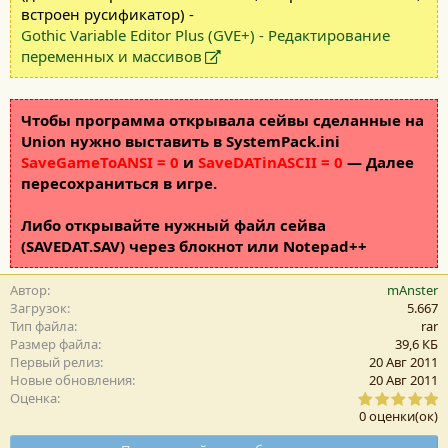
встроен русификатор) -
Gothic Variable Editor Plus (GVE+) - Редактирование
переменных и массивов
Чтобы программа открывала сейвы сделанные на
Union нужно выставить в SystemPack.ini
SaveGameToANSI = 0
и
SaveDATinASCII = 0
— Далее
пересохраниться в игре.
Либо открывайте нужный файл сейва
(SAVEDAT.SAV) через блокнот или Notepad++
Автор
mAnster
Загрузок
5.667
Тип файла
rar
Размер файла
39,6 КБ
Первый релиз
20 Авг 2011
Новые обновления
20 Авг 2011
0
Оценка
,
0 оценки(ок)
0
0