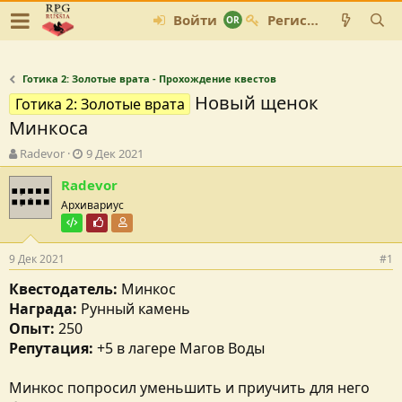
Войти
Регистрация
Готика 2: Золотые врата - Прохождение квестов
Новый щенок
Готика 2: Золотые врата
Минкоса
А
Д
Radevor
9 Дек 2021
в
а
Radevor
т
т
о
а
Архивариус
р
с
Тестировщик
Почётный пользователь
Участник форума
т
о
е
з
9 Дек 2021
#1
м
д
ы
а
Квестодатель:
Минкос
н
Награда:
Рунный камень
и
Опыт:
250
я
Репутация:
+5 в лагере Магов Воды
Минкос попросил уменьшить и приучить для него