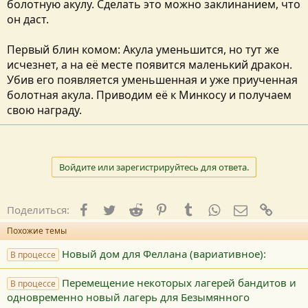
болотную акулу. Сделать это можно заклинанием, что
он даст.
Первый блин комом: Акула уменьшится, но тут же
исчезнет, а на её месте появится маленький дракон.
Убив его появляется уменьшенная и уже приученная
болотная акула. Приводим её к Минкосу и получаем
свою награду.
Войдите или зарегистрируйтесь для ответа.
Facebook
Twitter
Reddit
Pinterest
Tumblr
WhatsApp
E-mail
Ссылк
Поделиться:
Похожие темы
Новый дом для Феллана (вариативное):
В процессе
Перемещение некоторых лагерей бандитов и
В процессе
одновременно новый лагерь для Безымянного