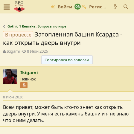
Войти
Регистрация
Gothic 1 Remake: Вопросы по игре
Затопленная башня Ксардса -
В процессе
как открыть дверь внутри
А
Д
Ikigami
8 Июн 2026
в
а
Сортировка по голосам
т
т
о
а
Ikigami
р
с
т
о
Новичок
е
з
Участник форума
м
д
ы
а
8 Июн 2026
н
и
Всем привет, может быть кто-то знает как открыть
я
дверь внутри. У меня есть камень башни и я не знаю
что с ним делать.