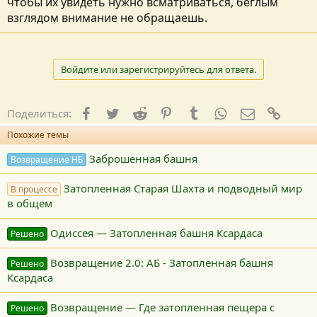
чтобы их увидеть нужно всматриваться, беглым
взглядом внимание не обращаешь.
Войдите или зарегистрируйтесь для ответа.
Facebook
Twitter
Reddit
Pinterest
Tumblr
WhatsApp
E-mail
Ссылк
Поделиться:
Похожие темы
Заброшенная башня
Возвращение НБ
Затопленная Старая Шахта и подводный мир
В процессе
в общем
Одиссея — Затопленная башня Ксардаса
Решено
Возвращение 2.0: АБ - Затопленная башня
Решено
Ксардаса
Возвращение — Где затопленная пещера с
Решено