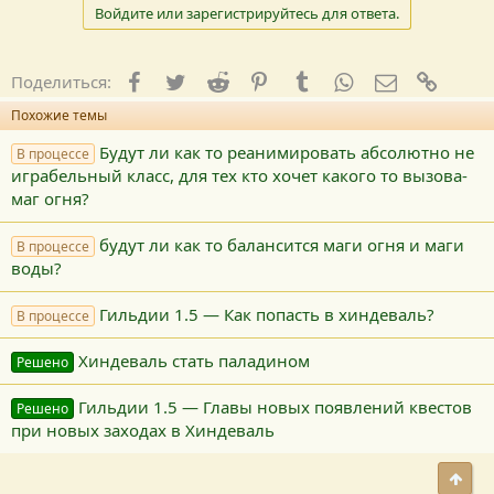
Войдите или зарегистрируйтесь для ответа.
Facebook
Twitter
Reddit
Pinterest
Tumblr
WhatsApp
E-mail
Ссылк
Поделиться:
Похожие темы
Будут ли как то реанимировать абсолютно не
В процессе
играбельный класс, для тех кто хочет какого то вызова-
маг огня?
будут ли как то балансится маги огня и маги
В процессе
воды?
Гильдии 1.5 — Как попасть в хиндеваль?
В процессе
Хиндеваль стать паладином
Решено
Гильдии 1.5 — Главы новых появлений квестов
Решено
при новых заходах в Хиндеваль
Свер