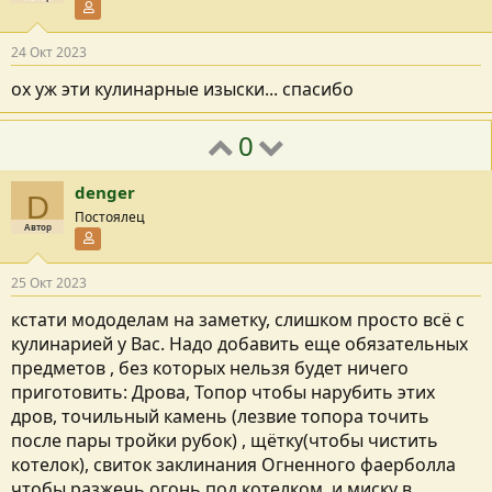
Участник форума
24 Окт 2023
ох уж эти кулинарные изыски... спасибо
0
denger
D
Постоялец
Автор
Участник форума
25 Окт 2023
кстати мододелам на заметку, слишком просто всё с
кулинарией у Вас. Надо добавить еще обязательных
предметов , без которых нельзя будет ничего
приготовить: Дрова, Топор чтобы нарубить этих
дров, точильный камень (лезвие топора точить
после пары тройки рубок) , щётку(чтобы чистить
котелок), свиток заклинания Огненного фаерболла
чтобы разжечь огонь под котелком, и миску в