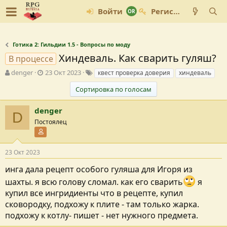
Войти
Регистрация
Готика 2: Гильдии 1.5 - Вопросы по моду
Хиндеваль. Как сварить гуляш?
В процессе
А
Д
Т
denger
23 Окт 2023
квест проверка доверия
хиндеваль
в
а
е
Сортировка по голосам
т
т
г
о
а
и
р
с
denger
D
т
о
Постоялец
е
з
Участник форума
м
д
ы
а
23 Окт 2023
н
и
инга дала рецепт особого гуляша для Игоря из
я
шахты. я всю голову сломал. как его сварить
я
купил все ингридиенты что в рецепте, купил
сковородку, подхожу к плите - там только жарка.
подхожу к котлу- пишет - нет нужного предмета.