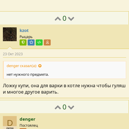
0
kzot
Рыцарь
Команда форума
Модератор раздела
Тестировщик
Участник форума
23 Окт 2023
denger сказал(а):
нет нужного предмета.
Ложку купи, она для варки в котле нужна чтобы гуляш
и многое другое варить.
0
denger
D
Постоялец
Автор