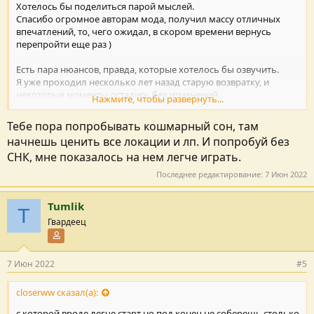
Хотелось бы поделиться парой мыслей.
Спасибо огромное авторам мода, получил массу отличных
впечатлений, то, чего ожидал, в скором времени вернусь
перепройти еще раз )
Есть пара нюансов, правда, которые хотелось бы озвучить.
Я уже проходил несколько лет назад старую возвратку, и
некоторые моменты остались без изменений.
Нажмите, чтобы развернуть...
Прошел сейчас за 76 часов, пал 74 лвл, двуруч, сложность
готическая, новый СНК, все настройки дефолтные по 100.
Тебе пора попробывать кошмарный сон, там
Закончил на ирдорате.
начнешь ценить все локации и лп. И попробуй без
И основной момент, который вызывает вопросы - это
СНК, мне показалось на нем легче играть.
своевременная доступность контента и, соответсвенно,
перепады сложности.
Последнее редактирование:
7 Июн 2022
Особенно для новичка или человека, слабо знакомого с игрой.
Tumlik
1. Кошмар ворона.
T
Я понятия не имел, что это за лока, поэтому пошел туда почти
Гвардеец
сразу же, как открылся доступ. В итоге просидел там 5 часов на
Участник форума
40 лвле с 2,5к хп (на пале милишнике с двуручем), и это
единственная лока/данж в игре, которые вызвали настоящий
7 Июн 2022
#5
восторг и дали нужный челленж. После этого почти вся игра
стала казаться просто примитивной.
closerww сказал(а):
2. Начало игры.
А вот это была лютая душнина, вызывающая скорее больше
с которой вроде легче старт но под конец не соберешь столько