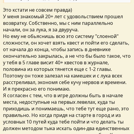
Это кстати не совсем правда)
У меня знакомый 20+ лет с удовольствием прошел
возвратку. Собственно, мы с ним параллельно
начали, он за лука, я за двуруча.
Но ему не обьяснишь всю это систему "слоеной"
сложности, он хочет взять квест и пойти его сделать,
от начала до конца, чтобы запись в дневнике
окончательно закрылась, а не что бы было такое, что
у тебя в 5 главе висит 40+ квестов в журнале,
половина из которых тянется еще с 1-2 главы.
Поэтому он тоже залезал на камешек и с лука всех
расстреливал, экономя себе кучу нервов и времени.
И я прекрасно его понимаю.
Я согласен с тем, что в игре должны быть в начале
места, недоступные на первых левелах, куда ты
приходишь и понимаешь, что тебе тут еще рано, это
правильно. Но когда придя на старте в город и из
условных 10 путей куда тебе пойти и что делать ты
должен методом тыка искать один-два единственных