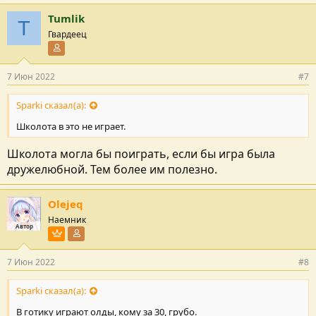
Tumlik
T
Гвардеец
Участник форума
7 Июн 2022
#7
Sparki сказал(а):
Школота в это не играет.
Школота могла бы поиграть, если бы игра была
дружелюбной. Тем более им полезно.
Olejeq
Наемник
Автор
Пользователь VIP
Участник форума
7 Июн 2022
#8
Sparki сказал(а):
В готику играют олды, кому за 30, грубо.