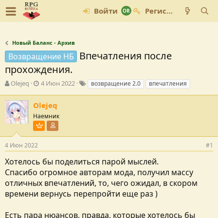
Войти
Регистрация
Новый Баланс - Архив
Впечатления после
Возвращение НБ
прохождения.
А
Д
Т
Olejeq
4 Июн 2022
возвращение 2.0
впечатления
в
а
е
т
т
г
Olejeq
о
а
и
Наемник
р
с
т
о
Пользователь VIP
Участник форума
е
з
м
д
4 Июн 2022
#1
ы
а
Хотелось бы поделиться парой мыслей.
н
и
Спасибо огромное авторам мода, получил массу
я
отличных впечатлений, то, чего ожидал, в скором
времени вернусь перепройти еще раз )
Есть пара нюансов, правда, которые хотелось бы