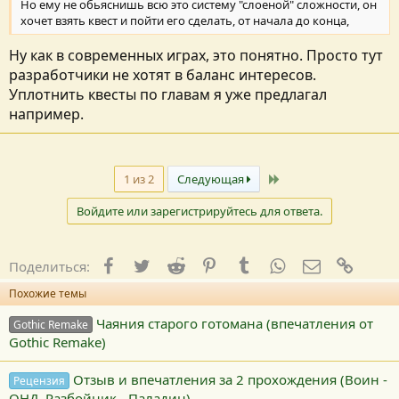
Но ему не обьяснишь всю это систему "слоеной" сложности, он
хочет взять квест и пойти его сделать, от начала до конца,
Ну как в современных играх, это понятно. Просто тут
разработчики не хотят в баланс интересов.
Уплотнить квесты по главам я уже предлагал
например.
Последний
1 из 2
Следующая
Войдите или зарегистрируйтесь для ответа.
Facebook
Twitter
Reddit
Pinterest
Tumblr
WhatsApp
E-mail
Ссылк
Поделиться:
Похожие темы
Чаяния старого готомана (впечатления от
Gothic Remake
Gothic Remake)
Отзыв и впечатления за 2 прохождения (Воин -
Рецензия
ОНД, Разбойник - Паладин)