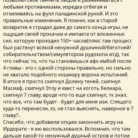
позволял себе танчить лицом и размениваться с
любыми противниками, изредка отбегая и
отхиливаясь на фулл паладинской руной. И это
правильные изменения. Я помню, как в старой
возвратке я страдал даже до самого конца игры, не
ощущая своей прокачки и импакта от вложенных
сил, которую проходил 150+ часов(плюс там процесс
был растянут всякой ненужной душниной/беготней/
собирательнством/симулятором рудокопа итд), так
что сейчас то, что ты становишься афк имбой после
4 главы - это с одной стороны правильно, но сильно
не хватало подобного кошмару ворона испытаний.
В итоге я просто скипнул Долину теней, скипнул
Масиаф, скипнул Этлу и квест на коготь белиара,
скипнул 7 главу, вроде что-то еще скипнул, тк знал,
что все, что там будет - будет для меня изи. Спящего
куда-то перенесли, хз, не стал выяснять, наверное в 7
главу?..
Спасибо, что добавили опцию закончить игру на
Ирдорате - я ею воспользовался. Вспомнил, что там
дальше какой-то ненужный душный остров и потом