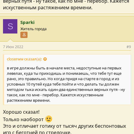
верных путя - ну такое, как по мне - перебор. Кажется
искуственным растяжением времени.
Sparki
S
Житель города
Участник форума
7 Июн 2022
#9
closerww сказал(а):
в игре должны быть в начале места, недоступные на первых
левелах, куда ты приходишь и понимаешь, что тебе тут еще
рано, это правильно. Но когда придя на старте в город и из
условных 10 путей куда тебе пойти и что делать ты должен
методом тыка искать один-два единственных верных путя - ну
такое, как по мне - перебор. Кажется искуственным
растяжением времени.
Хорошо сказал!
Только наоборот
Это и отличает готику от тысяч других беспонтовых
игр с беготней по стрелочке.