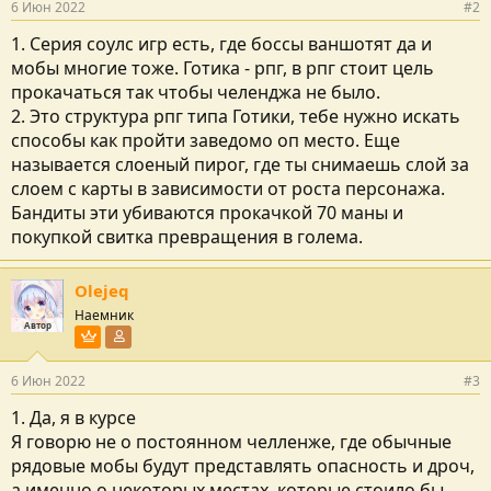
6 Июн 2022
#2
1. Серия соулс игр есть, где боссы ваншотят да и
мобы многие тоже. Готика - рпг, в рпг стоит цель
прокачаться так чтобы челенджа не было.
2. Это структура рпг типа Готики, тебе нужно искать
способы как пройти заведомо оп место. Еще
называется слоеный пирог, где ты снимаешь слой за
слоем с карты в зависимости от роста персонажа.
Бандиты эти убиваются прокачкой 70 маны и
покупкой свитка превращения в голема.
Olejeq
Наемник
Автор
Пользователь VIP
Участник форума
6 Июн 2022
#3
1. Да, я в курсе
Я говорю не о постоянном челленже, где обычные
рядовые мобы будут представлять опасность и дроч,
а именно о некоторых местах, которые стоило бы