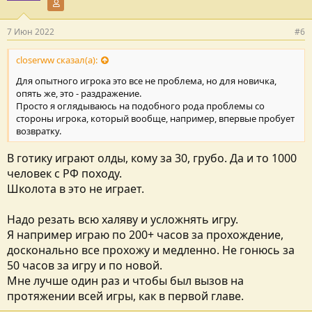
Участник форума
скипнул Этлу и квест на коготь белиара, скипнул 7 главу, вроде
что-то еще скипнул, тк знал, что все, что там будет - будет для
7 Июн 2022
#6
меня изи. Спящего куда-то перенесли, хз, не стал выяснять,
наверное в 7 главу?..
Спасибо, что добавили опцию закончить игру на Ирдорате - я
closerww сказал(а):
ею воспользовался. Вспомнил, что там дальше какой-то
Для опытного игрока это все не проблема, но для новичка,
ненужный душный остров и потом какие-то мутки с войной
опять же, это - раздражение.
орков вроде в хоринисе и дропнул. От игры кайфанул, что
Просто я оглядываюсь на подобного рода проблемы со
хотел - получил.
стороны игрока, который вообще, например, впервые пробует
возвратку.
В общем, надеюсь, в будущем, с развитием мода, будут нерфы
неоправданно сложных стартов и апы чрезмерно легких лок.
В готику играют олды, кому за 30, грубо. Да и то 1000
Кстати, я не понял, зачем заменили демониконов на каких-то
человек с РФ походу.
нелепых одноруких бомжей ) Эти криповые спящие на
минималках выглядели круто и давали ощущение опасности,
Школота в это не играет.
чтоли. Теперь на плато древних какие-то смешные челики
вместо них стоят, хз, ну такое.
Надо резать всю халяву и усложнять игру.
В остальном впечатления только положительные!
Я например играю по 200+ часов за прохождение,
досконально все прохожу и медленно. Не гонюсь за
50 часов за игру и по новой.
Мне лучше один раз и чтобы был вызов на
протяжении всей игры, как в первой главе.