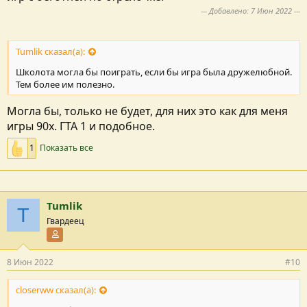
--- Добавлено:
7 Июн 2022
---
Tumlik сказал(а):
Школота могла бы поиграть, если бы игра была дружелюбной.
Тем более им полезно.
Могла бы, только не будет, для них это как для меня
игры 90х. ГТА 1 и подобное.
1
Показать все
Tumlik
T
Гвардеец
Участник форума
8 Июн 2022
#10
closerww сказал(а):