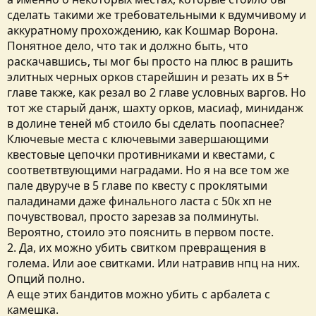
сделать такими же требовательными к вдумчивому и
аккуратному прохождению, как Кошмар Ворона.
Понятное дело, что так и должно быть, что
раскачавшись, ты мог бы просто на плюс в рашить
элитных черных орков старейшин и резать их в 5+
главе также, как резал во 2 главе условных варгов. Но
тот же старый данж, шахту орков, масиаф, миниданж
в долине теней мб стоило бы сделать поопаснее?
Ключевые места с ключевыми завершающими
квестовые цепочки противниками и квестами, с
соответвтвующими наградами. Но я на все том же
пале двуруче в 5 главе по квесту с проклятыми
паладинами даже финального ласта с 50к хп не
почувствовал, просто зарезав за полминуты.
Вероятно, стоило это пояснить в первом посте.
2. Да, их можно убить свитком превращения в
голема. Или аое свитками. Или натравив нпц на них.
Опций полно.
А еще этих бандитов можно убить с арбалета с
камешка.