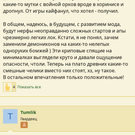
какие-то мутки с войной орков вроде в хоринисе и
дропнул. От игры кайфанул, что хотел - получил.
В общем, надеюсь, в будущем, с развитием мода,
будут нерфы неоправданно сложных стартов и апы
чрезмерно легких лок. Кстати, я не понял, зачем
заменили демониконов на каких-то нелепых
одноруких бомжей ) Эти криповые спящие на
минималках выглядели круто и давали ощущение
опасности, чтоли. Теперь на плато древних какие-то
смешные челики вместо них стоят, хз, ну такое.
В остальном впечатления только положительные!
4
Показать все
Tumlik
T
Гвардеец
Участник форума