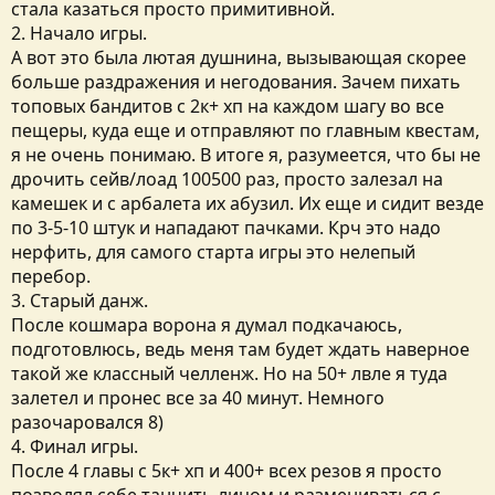
стала казаться просто примитивной.
2. Начало игры.
А вот это была лютая душнина, вызывающая скорее
больше раздражения и негодования. Зачем пихать
топовых бандитов с 2к+ хп на каждом шагу во все
пещеры, куда еще и отправляют по главным квестам,
я не очень понимаю. В итоге я, разумеется, что бы не
дрочить сейв/лоад 100500 раз, просто залезал на
камешек и с арбалета их абузил. Их еще и сидит везде
по 3-5-10 штук и нападают пачками. Крч это надо
нерфить, для самого старта игры это нелепый
перебор.
3. Старый данж.
После кошмара ворона я думал подкачаюсь,
подготовлюсь, ведь меня там будет ждать наверное
такой же классный челленж. Но на 50+ лвле я туда
залетел и пронес все за 40 минут. Немного
разочаровался 8)
4. Финал игры.
После 4 главы с 5к+ хп и 400+ всех резов я просто