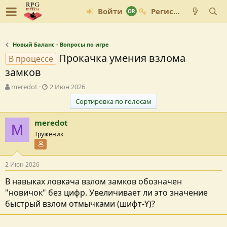
Войти
Регистрация
Новый Баланс - Вопросы по игре
Прокачка умения взлома
В процессе
замков
А
Д
meredot
2 Июн 2026
в
а
Сортировка по голосам
т
т
о
а
meredot
р
с
M
т
о
Труженик
е
з
Участник форума
м
д
ы
а
2 Июн 2026
н
и
В навыках ловкача взлом замков обозначен
я
"новичок" без цифр. Увеличивает ли это значение
быстрый взлом отмычками (шифт-Y)?