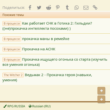
Facebook
Twitter
Reddit
Pinterest
Tumblr
WhatsApp
E-mail
Ссылк
Поделиться:
Похожие темы
Как работает СНК в Готика 2: Гильдии?
В процессе
((не)прокачка интеллекта посохами) )
прокачка маны в ремейке
В процессе
Прокачка на АСНК
В процессе
Прокачка ищущего огонька со старта (изучить
В процессе
все умения огонька)
Ведьмак 2 - Прокачка героя (навыки,
The Witcher 2
умения)
Свер
Сниз
RPG RUSSIA
Russian (RU)