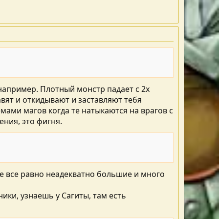
например. Плотный монстр падает с 2х
авят и откидывают и заставляют тебя
емами магов когда те натыкаются на врагов с
ния, это фигня.
але все равно неадекватно большие и много
ики, узнаешь у Сагиты, там есть