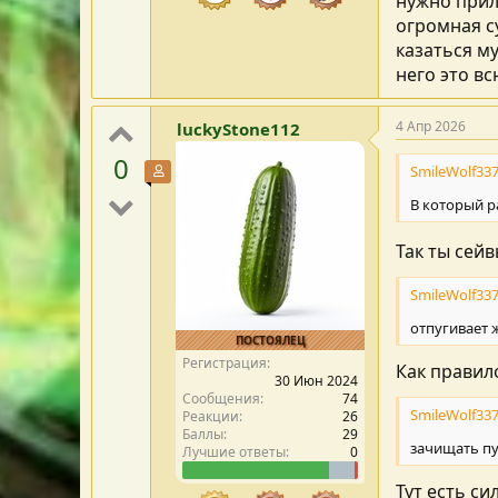
нужно прил
огромная с
казаться м
него это в
4 Апр 2026
luckyStone112
0
SmileWolf337
Участник форума
В который р
Так ты сей
SmileWolf337
отпугивает 
ПОСТОЯЛЕЦ
Регистрация
Как правил
30 Июн 2024
Сообщения
74
SmileWolf337
Реакции
26
Баллы
29
зачищать п
Лучшие ответы
0
Тут есть с