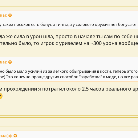
(а):
 таких посохов есть бонус от инты, а у силового оружия нет бонуса от
да же сила в урон шла, просто в начале ты сам по себе 
ительно было, то игрок с уризелем на ~300 урона вообще
(а):
о было мало усилий из за легкого обыгрывания в кости, теперь этого 
е) Это конечно проще других способов "заработка" в моде, но все 
 прохождении я потратил около 2,5 часов реального в
зал(а):