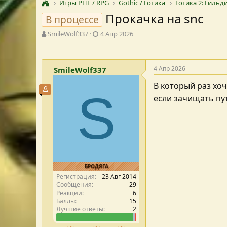
Игры РПГ / RPG
Gothic / Готика
Готика 2: Гильди
Прокачка на snc
В процессе
А
Д
SmileWolf337
4 Апр 2026
в
а
т
т
о
а
4 Апр 2026
SmileWolf337
р
с
т
о
В который раз хоч
е
з
Участник форума
S
м
д
если зачищать пу
ы
а
н
и
я
БРОДЯГА
Регистрация
23 Авг 2014
Сообщения
29
Реакции
6
Баллы
15
Лучшие ответы
2