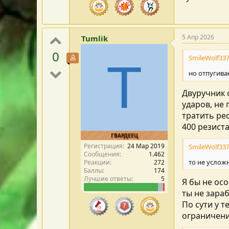
5 Апр 2026
Tumlik
0
SmileWolf337
Участник форума
T
но отпугива
Двуручник 
ударов, не
тратить ре
400 резист
ГВАРДЕЕЦ
Регистрация
24 Мар 2019
SmileWolf337
Сообщения
1.462
то не услож
Реакции
272
Баллы
174
Лучшие ответы
5
Я бы не ос
ты не зара
По сути у 
ограничени