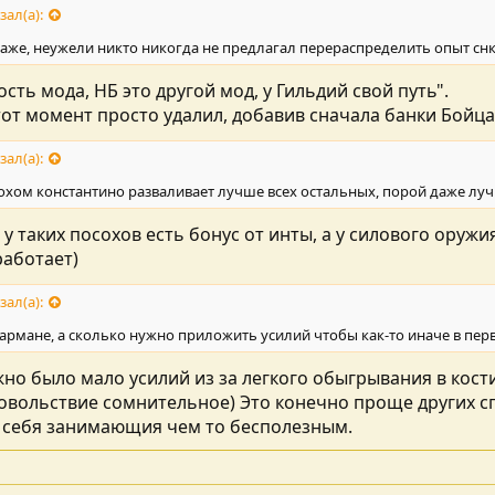
зал(а):
аже, неужели никто никогда не предлагал перераспределить опыт снк,
сть мода, НБ это другой мод, у Гильдий свой путь".
тот момент просто удалил, добавив сначала банки Бойца
зал(а):
сохом константино разваливает лучше всех остальных, порой даже лу
у таких посохов есть бонус от инты, а у силового оружи
работает)
зал(а):
 кармане, а сколько нужно приложить усилий чтобы как-то иначе в пер
но было мало усилий из за легкого обыгрывания в кости,
довольствие сомнительное) Это конечно проще других сп
себя занимающия чем то бесполезным.