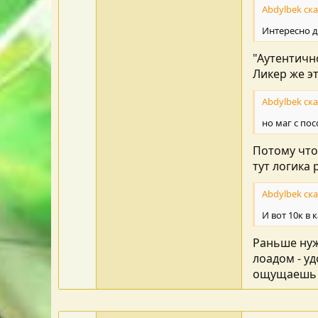
Abdylbek ска
Интересно д
"Аутентично
Ликер же э
Abdylbek ска
но маг с по
Потому что 
тут логика 
Abdylbek ска
И вот 10к в
Раньше нуж
лоадом - у
ощущаешь 