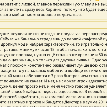
ча хватит с лихвой, главное переживи 1ую главу и не в
йся зачистить сразу весь Хоринис, потому что будет еще
евого мобья - можно хорошо подкачаться.
даже, неужели никто никогда не предлагал перераспреде
 Сейчас же банально страдаешь до первой крафтовой пу
 дропнул мод и набрал характеристики, то игра только 
, тратишь минимум часов 15 чтобы начать хоть кого-то
икуда не пропала, нужно ещё столько же времени и 30 вл
ощающая жизнь, но только для двуруча силача. Одноруч,
 маг с посохом константино разваливает лучше всех ост
 защиты то у начальных мобов или вообще нет или очен
тся, 40 маны набираются в 3 раза быстрее чем столько 
кт почему-то не качает. И нет, не сможет игрок адекват
ужия. Денег просто нет, и меня честно говоря удивляет 
ьный способ набрать недостающее золото. В первой гла
 способ заработать, в каком ещё месте можно на халяв
то азартных игроков и бандитов Декстера в сумме 20+ ч