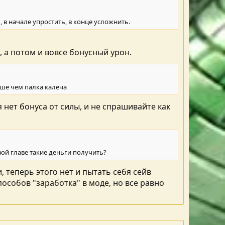
 в начале упростить, в конце усложнить.
, а потом и вовсе бонусный урон.
чше чем палка калеча
я нет бонуса от силы, и не спрашивайте как
вой главе такие деньги получить?
 теперь этого нет и пытать себя сейв
особов "заработка" в моде, но все равно