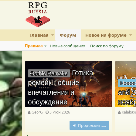
Главная
Форум
Новое на форуме
Правила
Новые сообщения
Поиск по форуму
Готика
Gothic Remake
ремейк - общие
Новос
впечатления и
and S
обсуждение
нояб
GeorG
5 Июн 2026
Kalabax
Продолжить…