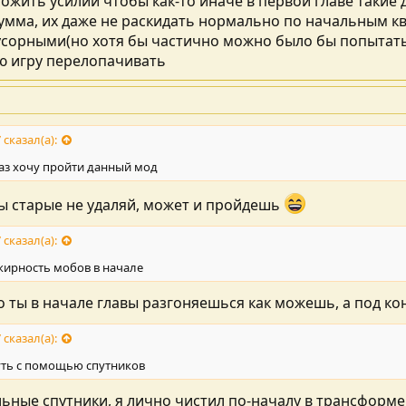
ожить усилий чтобы как-то иначе в первой главе такие 
умма, их даже не раскидать нормально по начальным кв
усорными(но хотя бы частично можно было бы попытатьс
сю игру перелопачивать
 сказал(а):
аз хочу пройти данный мод
вы старые не удаляй, может и пройдешь
 сказал(а):
жирность мобов в начале
о ты в начале главы разгоняешься как можешь, а под ко
 сказал(а):
уть с помощью спутников
ильные спутники, я лично чистил по-началу в трансформе