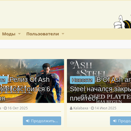
Моды
Пользователи
Релиз Of Ash
В Of Ash a
ти
Новости
teel состоится 6
Steel начался зак
ря
плейтест
a
16 Окт 2025
Kalabaxa
14 Июл 2025
Продолжить…
Продо