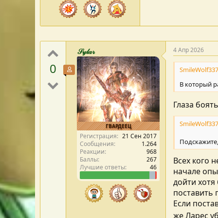
4 Апр 2026
𝒮𝓎𝓁𝒶𝓇
0
SmileWolf337
Участник форума
В который р
Глаза боять
SmileWolf337
ГВАРДЕЕЦ
Регистрация
21 Сен 2017
Подскажите,
Сообщения
1.264
Реакции
968
Всех кого 
Баллы
267
Лучшие ответы
46
начале опы
дойти хотя
поставить 
Если постав
же Ларес уб