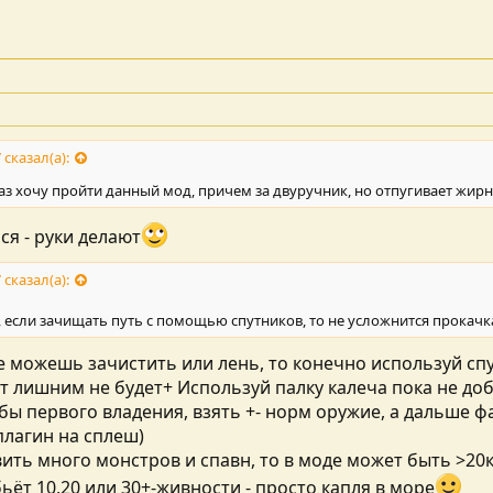
 сказал(а):
аз хочу пройти данный мод, причем за двуручник, но отпугивает жирн
ся - руки делают
 сказал(а):
 если зачищать путь с помощью спутников, то не усложнится прокачка
не можешь зачистить или лень, то конечно используй сп
т лишним не будет+ Используй палку калеча пока не до
 бы первого владения, взять +- норм оружие, а дальше 
плагин на сплеш)
ить много монстров и спавн, то в моде может быть >20к 
ьёт 10,20 или 30+-живности - просто капля в море