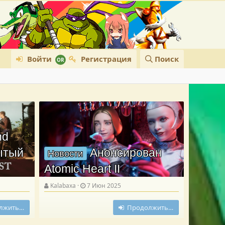
Войти
Регистрация
Поиск
nd
рытый
Анонсирован
Новости
Atomic Heart II
Kalabaxa
7 Июн 2025
лжить…
Продолжить…