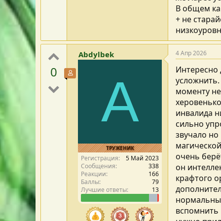
В общем ка
+ не стара
низкоуровн
4 Апр 2026
Abdylbek
0
Интересно 
Участник форума
A
усложнить.
моменту не
херовенько
инвалида н
сильно упр
звучало но
магической
ТРУЖЕНИК
очень берё
Регистрация
5 Май 2023
Сообщения
338
он интелле
Реакции
166
крафтого ор
Баллы
79
дополнител
Лучшие ответы
13
нормальный
вспомнить ч