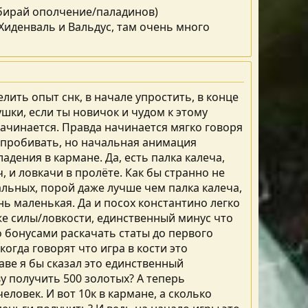
ыбирай ополчение/паладинов)
 Хиденваль и Вальдус, там очень много
лить опыт снк, в начале упростить, в конце
шки, если ты новичок и чудом к этому
начинается. Правда начинается мягко говоря
 пробивать, но начальная анимация
адения в кармане. Да, есть палка калеча,
 и ловкачи в пролёте. Как бы странно не
альных, порой даже лучше чем палка калеча,
ь маленькая. Да и посох константино легко
же силы/ловкости, единственный минус что
но бонусами раскачать статы до первого
когда говорят что игра в кости это
ве я бы сказал это единственный
у получить 500 золотых? А теперь
еловек. И вот 10к в кармане, а сколько