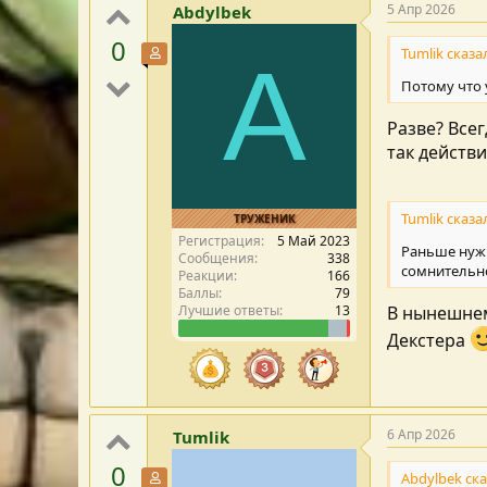
5 Апр 2026
Abdylbek
0
Tumlik сказал
Участник форума
A
Потому что у
Разве? Всег
так действ
Tumlik сказал
ТРУЖЕНИК
Регистрация
5 Май 2023
Раньше нужн
Сообщения
338
сомнительно
Реакции
166
Баллы
79
Лучшие ответы
13
В нынешнем
Декстера
6 Апр 2026
Tumlik
0
Abdylbek ска
Участник форума