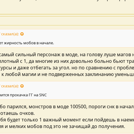
 сказал(а):
ет жирность мобов в начале.
самый сильный персонаж в моде, на голову луше магов 
 плотный с 1, да многие из них довольно больно бьют тр
сурсы и даже отбегать за угол. но по сравнению с пробл
а к любой магии и не подверженных заклинанию уменьше
 сказал(а):
нится прокачка ГГ на SNC
обо парился, монстров в моде 100500, пороги снк в нач
ботаешь очков.
тебя будет только 1 важный момент если пойдешь в наемн
я и мелких мобов под это не зачищай до получения.