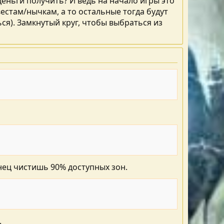
деньги получить? И ведь на начало игры это
естам/нычкам, а то остальные тогда будут
я). Замкнутый круг, чтобы выбраться из
нец чистишь 90% доступных зон.
.