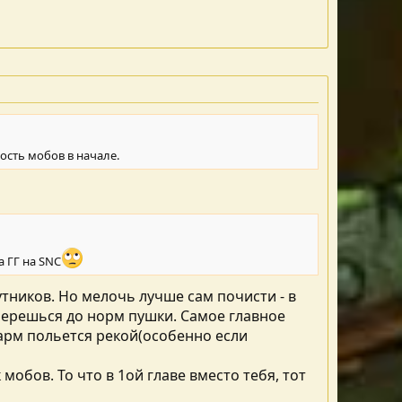
ость мобов в начале.
 ГГ на SNC
утников. Но мелочь лучше сам почисти - в
берешься до норм пушки. Самое главное
фарм польется рекой(особенно если
мобов. То что в 1ой главе вместо тебя, тот