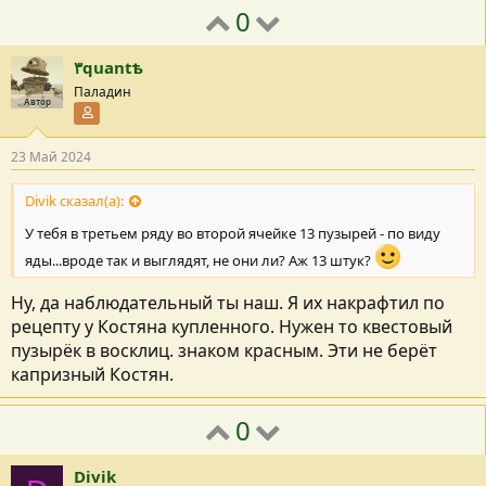
0
٣quantѣ
Паладин
Автор
Участник форума
23 Май 2024
Divik сказал(а):
У тебя в третьем ряду во второй ячейке 13 пузырей - по виду
яды...вроде так и выглядят, не они ли? Аж 13 штук?
Ну, да наблюдательный ты наш. Я их накрафтил по
рецепту у Костяна купленного. Нужен то квестовый
пузырёк в восклиц. знаком красным. Эти не берёт
капризный Костян.
0
Divik