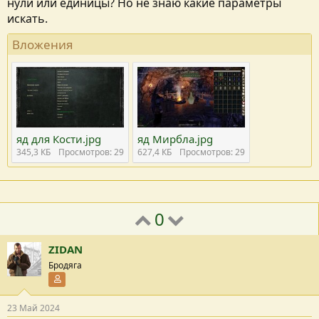
нули или единицы? Но не знаю какие параметры
искать.
Вложения
яд для Кости.jpg
яд Мирбла.jpg
345,3 КБ
Просмотров: 29
627,4 КБ
Просмотров: 29
0
ZIDAN
Бродяга
Участник форума
23 Май 2024