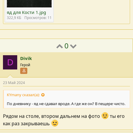
яд для Кости 1.jpg
322,9 КБ
Просмотров: 11
0
Divik
D
Герой
Участник форума
23 Май 2024
KYmany сказал(а):
По дневнику - яд не сдавал вроде. А где же он? В пещере чисто.
Рядом на столе, втором дальнем на фото
ты его
как раз закрываешь