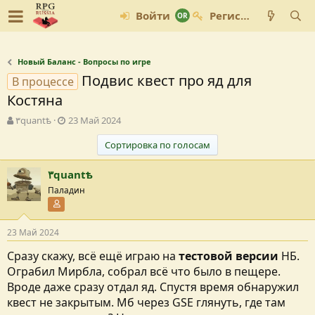
Войти
Регистрация
Новый Баланс - Вопросы по игре
Подвис квест про яд для
В процессе
Костяна
А
Д
٣quantѣ
23 Май 2024
в
а
т
т
Сортировка по голосам
о
а
р
с
٣quantѣ
т
о
Паладин
е
з
Участник форума
м
д
ы
а
23 Май 2024
н
и
Сразу скажу, всё ещё играю на
тестовой версии
НБ.
я
Ограбил Мирбла, собрал всё что было в пещере.
Вроде даже сразу отдал яд. Спустя время обнаружил
квест не закрытым. Мб через GSE глянуть, где там