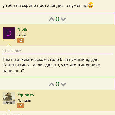
у тебя на скрине противоядие, а нужен яд
0
Divik
D
Герой
Участник форума
23 Май 2024
Там на алхимическом столе был нужный яд для
Константино... если сдал, то, что что в дневнике
написано?
0
٣quantѣ
Паладин
Автор
Участник форума