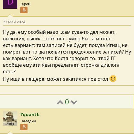
D
Герой
Участник форума
23 Май 2024
Ну да, ему особый надо...сам куда-то дел может,
выложил, выпил...хотя нет - умер бы...а может...
есть вариант: там записей не будет, покуда Игнац не
помрет, вот тогда появится продолжение записей? Ну
как вариант. Хотя что Костя говорит то...твой ГГ
вообще ему эти яды предлагает, строчка диалога
есть?
Ну ищи в пещере, может закатился под стол
0
٣quantѣ
Паладин
Автор
Участник форума