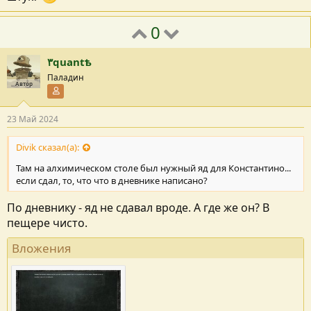
0
٣quantѣ
Паладин
Автор
Участник форума
23 Май 2024
Divik сказал(а):
Там на алхимическом столе был нужный яд для Константино...
если сдал, то, что что в дневнике написано?
По дневнику - яд не сдавал вроде. А где же он? В
пещере чисто.
Вложения