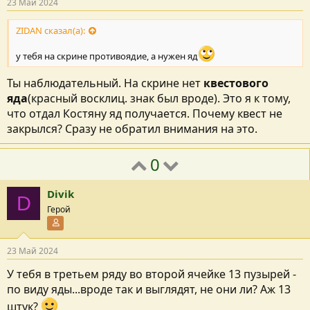
23 Май 2024
ZIDAN сказал(а):
у тебя на скрине противоядие, а нужен яд
Ты наблюдательный. На скрине нет
квестового
яда
(красный восклиц. знак был вроде). Это я к тому,
что отдал Костяну яд получается. Почему квест не
закрылся? Сразу не обратил внимания на это.
0
Divik
D
Герой
Участник форума
23 Май 2024
У тебя в третьем ряду во второй ячейке 13 пузырей -
по виду яды...вроде так и выглядят, не они ли? Аж 13
штук?