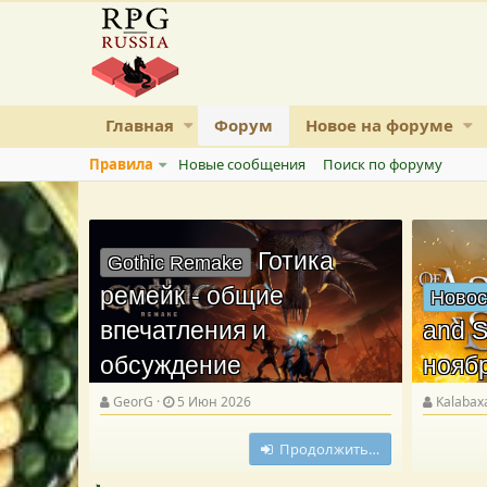
Главная
Форум
Новое на форуме
Правила
Новые сообщения
Поиск по форуму
Готика
Gothic Remake
ремейк - общие
Новос
впечатления и
and S
обсуждение
нояб
GeorG
5 Июн 2026
Kalabax
Продолжить…