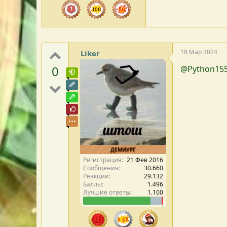
18 Мар 2024
Liker
0
@Python15
Команда форума
Редактор раздела
Модостроитель
Почётный пользователь
ДЕМИУРГ
Регистрация
21 Фев 2016
Сообщения
30.660
Реакции
29.132
Баллы
1.496
Лучшие ответы
1.100