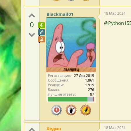
18 Мар 2024
Blackmail01
0
@Python15
Команда форума
Редактор раздела
Участник форума
ГВАРДЕЕЦ
Регистрация
27 Дек 2019
Сообщения
1.861
Реакции
1.919
Баллы
276
Лучшие ответы
87
18 Мар 2024
Хедин