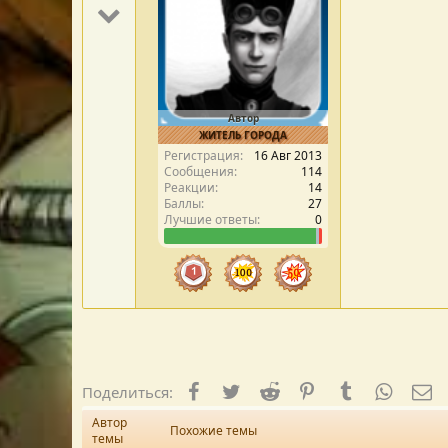
Автор
ЖИТЕЛЬ ГОРОДА
Регистрация
16 Авг 2013
Сообщения
114
Реакции
14
Баллы
27
Лучшие ответы
0
Facebook
Twitter
Reddit
Pinterest
Tumblr
WhatsA
E-
Поделиться:
Автор
Похожие темы
темы