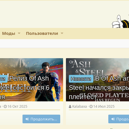
Моды
Пользователи
Релиз Of Ash
В Of Ash a
ти
Новости
teel состоится 6
Steel начался зак
ря
плейтест
a
16 Окт 2025
Kalabaxa
14 Июл 2025
Продолжить…
Продо