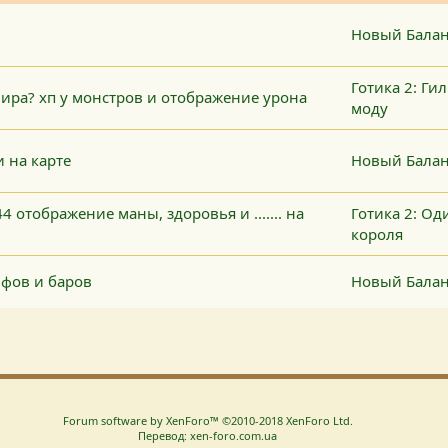
Новый Балан
Готика 2: Ги
ира? хп у монстров и отображение урона
моду
 на карте
Новый Балан
4 отображение маны, здоровья и ....... на
Готика 2: Од
короля
фов и баров
Новый Балан
Forum software by XenForo™
©2010-2018 XenForo Ltd.
Перевод: xen-foro.com.ua