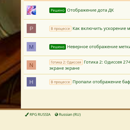
Отображение дота ДК
Решено
Как включить ускорение м
P
В процессе
Неверное отображение метки
M
Решено
Готика 2: Одиссея 274
Готика 2: Одиссея
N
экране экране
Пропали отображение баф
H
В процессе
RPG RUSSIA
Russian (RU)