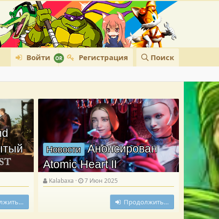
Войти
Регистрация
Поиск
nd
рытый
Анонсирован
Новости
Atomic Heart II
Kalabaxa
7 Июн 2025
лжить…
Продолжить…