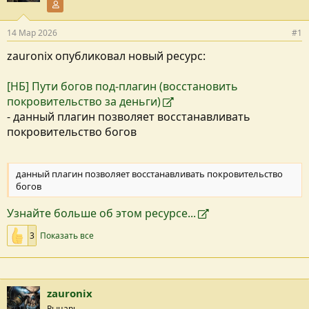
н
Участник форума
и
я
14 Мар 2026
#1
zauronix опубликовал новый ресурс:
[НБ] Пути богов под-плагин (восстановить
покровительство за деньги)
- данный плагин позволяет восстанавливать
покровительство богов
данный плагин позволяет восстанавливать покровительство
богов
Узнайте больше об этом ресурсе...
3
Показать все
zauronix
Рыцарь