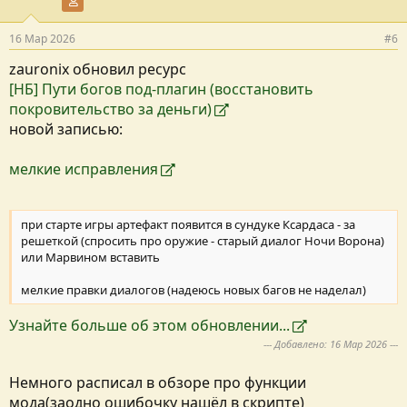
Участник форума
16 Мар 2026
#6
zauronix обновил ресурс
[НБ] Пути богов под-плагин (восстановить
покровительство за деньги)
новой записью:
мелкие исправления
при старте игры артефакт появится в сундуке Ксардаса - за
решеткой (спросить про оружие - старый диалог Ночи Ворона)
или Марвином вставить
мелкие правки диалогов (надеюсь новых багов не наделал)
Узнайте больше об этом обновлении...
--- Добавлено:
16 Мар 2026
---
Немного расписал в обзоре про функции
мода(заодно ошибочку нашёл в скрипте)