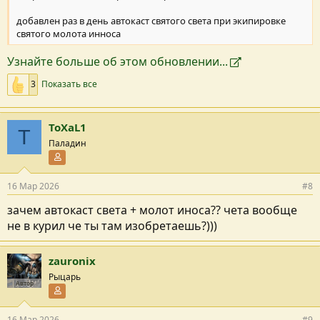
добавлен раз в день автокаст святого света при экипировке
святого молота инноса
Узнайте больше об этом обновлении...
3
Показать все
ToXaL1
T
Паладин
Участник форума
16 Мар 2026
#8
зачем автокаст света + молот иноса?? чета вообще
не в курил че ты там изобретаешь?)))
zauronix
Рыцарь
Автор
Участник форума
16 Мар 2026
#9