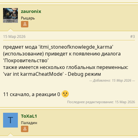
(при пожертвовании более 10% от капитала гг самый высокий...
zauronix
Рыцарь
Автор
Участник форума
15 Мар 2026
#3
предмет мода 'itmi_stoneofknowlegde_karma'
(использование) приведет к появлению диалога
'Покровительство'
также имеется несколько глобальных переменных:
'var int karmaCheatMode' - Debug режим
--- Добавлено:
15 Мар 2026
---
11 скачало, а реакции 0
Последнее редактирование:
15 Мар 2026
ToXaL1
T
Паладин
Участник форума