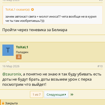
ToXaL1 сказал(а):
зачем автокаст света + молот иноса?? чета вообще не в курил
че ты там изобретаешь?)))
Пройти через теневика за Белиара
ToXaL1
T
Паладин
Участник форума
16 Мар 2026
#10
@zauronix
, а понятно не знаю я так буду убивать есть
доты не будут брать доты возьмем урон с перка
посмотрим что выйдет!
Последний
1 из 7
Следующая
Закрыта