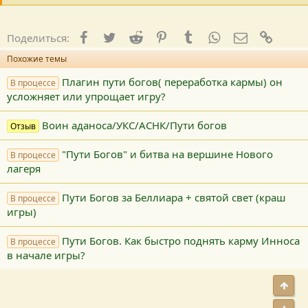
Facebook
Twitter
Reddit
Pinterest
Tumblr
WhatsApp
E-mail
Ссылк
Поделиться:
Похожие темы
Плагин пути богов( переработка кармы) он
В процессе
усложняет или упрощает игру?
Воин аданоса/УКС/АСНК/Пути богов
Отзыв
"Пути Богов" и битва на вершине Нового
В процессе
лагеря
Пути Богов за Беллиара + святой свет (краш
В процессе
игры)
Пути Богов. Как быстро поднять карму Инноса
В процессе
в начале игры?
Свер