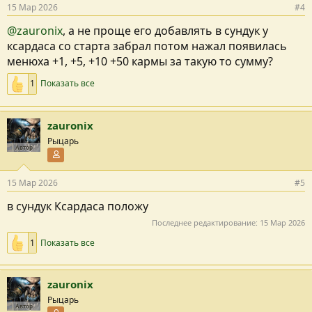
15 Мар 2026
#4
@zauronix
, а не проще его добавлять в сундук у
ксардаса со старта забрал потом нажал появилась
менюха +1, +5, +10 +50 кармы за такую то сумму?
1
Показать все
zauronix
Рыцарь
Автор
Участник форума
15 Мар 2026
#5
в сундук Ксардаса положу
Последнее редактирование:
15 Мар 2026
1
Показать все
zauronix
Рыцарь
Автор