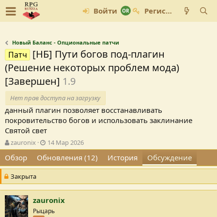
Войти
Регистрация
Новый Баланс - Опциональные патчи
[НБ] Пути богов под-плагин
Патч
(Решение некоторых проблем мода)
[Завершен]
1.9
Нет прав доступа на загрузку
данный плагин позволяет восстанавливать
покровительство богов и использовать заклинание
Святой свет
А
Д
zauronix
14 Мар 2026
в
а
Обзор
Обновления (12)
История
Обсуждение
т
т
о
а
Закрыта
р
с
т
о
е
з
zauronix
м
д
Рыцарь
ы
а