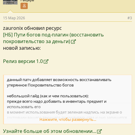
Автор
Участник форума
15 Мар 2026
#3
zauronix обновил ресурс
[НБ] Пути богов под-плагин (восстановить
покровительство за деньги)
новой записью:
Релиз версии 1.0
данный патч добавляет возможность восстанавливать
утерянное Покровительство богов
небольшой гайд (как и чем пользоваться):
прежде всего надо добавить в инвентарь предмет и
использовать его
в момент использования будет зеленая надпись на экране о
состоянии вашего текущего покровительства и оно запишется
Нажмите, чтобы развернуть...
в память артефакта(назовем это так)
далее при потере покровительства используем артефакт и
Узнайте больше об этом обновлении...
жертвуем богу какую угодно сумму денег