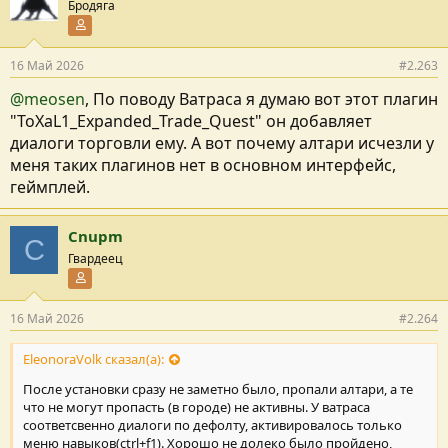
Бродяга
Участник форума
16 Май 2026
#2.263
@meosen
, По поводу Ватраса я думаю вот этот плагин
"ToXaL1_Expanded_Trade_Quest" он добавляет
диалоги торговли ему. А вот почему алтари исчезли у
меня таких плагинов нет в основном интерфейс,
геймплей.
Cnupm
C
Гвардеец
Участник форума
16 Май 2026
#2.264
EleonoraVolk сказал(а):
После установки сразу не заметно было, пропали алтари, а те
что не могут пропасть (в городе) не активны. У ватраса
соответсвенно диалоги по дефолту, активировалось только
меню навыков(ctrl+f1). Хорошо не долеко было пройдено,