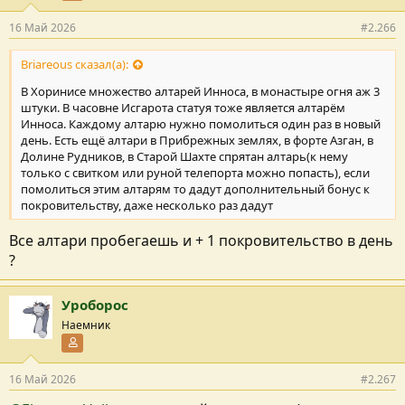
16 Май 2026
#2.266
Briareous сказал(а):
В Хоринисе множество алтарей Инноса, в монастыре огня аж 3
штуки. В часовне Исгарота статуя тоже является алтарём
Инноса. Каждому алтарю нужно помолиться один раз в новый
день. Есть ещё алтари в Прибрежных землях, в форте Азган, в
Долине Рудников, в Старой Шахте спрятан алтарь(к нему
только с свитком или руной телепорта можно попасть), если
помолиться этим алтарям то дадут дополнительный бонус к
покровительству, даже несколько раз дадут
Все алтари пробегаешь и + 1 покровительство в день
?
Уроборос
Наемник
Участник форума
16 Май 2026
#2.267