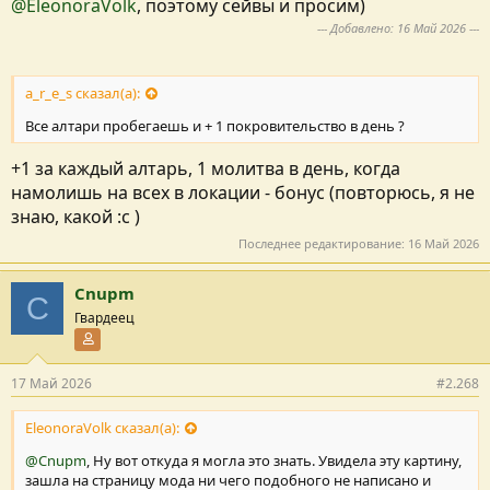
@EleonoraVolk
, поэтому сейвы и просим)
--- Добавлено:
16 Май 2026
---
a_r_e_s сказал(а):
Все алтари пробегаешь и + 1 покровительство в день ?
+1 за каждый алтарь, 1 молитва в день, когда
намолишь на всех в локации - бонус (повторюсь, я не
знаю, какой :с )
Последнее редактирование:
16 Май 2026
Cnupm
C
Гвардеец
Участник форума
17 Май 2026
#2.268
EleonoraVolk сказал(а):
@Cnupm
, Ну вот откуда я могла это знать. Увидела эту картину,
зашла на страницу мода ни чего подобного не написано и