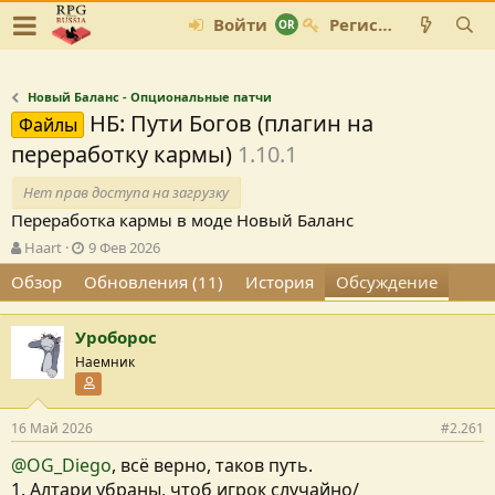
Войти
Регистрация
Новый Баланс - Опциональные патчи
НБ: Пути Богов (плагин на
Файлы
переработку кармы)
1.10.1
Нет прав доступа на загрузку
Переработка кармы в моде Новый Баланс
А
Д
Haart
9 Фев 2026
в
а
Обзор
Обновления (11)
История
Обсуждение
т
т
о
а
р
с
Уроборос
т
о
Наемник
е
з
м
д
Участник форума
ы
а
н
16 Май 2026
#2.261
и
@OG_Diego
, всё верно, таков путь.
я
1. Алтари убраны, чтоб игрок случайно/