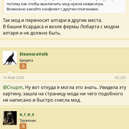
потому как чтобы выключить мод нужна новая игра.
Возможно какойто конфликт с другми плагинами.
Так мод и переносит алтари в другие места.
В башне Ксардаса и возле фермы Лобарта с модом
алтаря и не должно быть.
EleonoraVolk
Бродяга
Участник форума
16 Май 2026
#2.265
@Cnupm
, Ну вот откуда я могла это знать. Увидела эту
картину, зашла на страницу мода ни чего подобного
не написано и быстро снесла мод.
a_r_e_s
Труженик
Участник форума