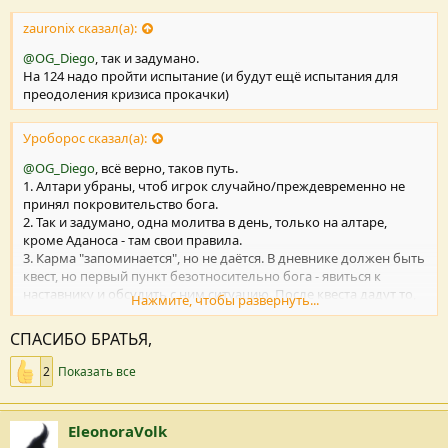
zauronix сказал(а):
@OG_Diego
, так и задумано.
На 124 надо пройти испытание (и будут ещё испытания для
преодоления кризиса прокачки)
Уроборос сказал(а):
@OG_Diego
, всё верно, таков путь.
1. Алтари убраны, чтоб игрок случайно/преждевременно не
принял покровительство бога.
2. Так и задумано, одна молитва в день, только на алтаре,
кроме Аданоса - там свои правила.
3. Карма "запоминается", но не даётся. В дневнике должен быть
квест, но первый пункт безотносительно бога - явиться к
наставнику и обсудить с ним ситуацию. После квеста дадут то,
Нажмите, чтобы развернуть...
что было заслужено, карма не теряется.
СПАСИБО БРАТЬЯ,
Из контекста подозреваю, что был выбран путь Инноса...
2
Показать все
EleonoraVolk