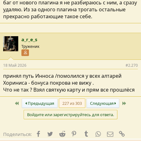
баг от нового плагина я не разбираюсь с ним, а сразу
удаляю. Из за одного плагина трогать остальные
прекрасно работающие такое себе.
a_r_e_s
Труженик
Участник форума
18 Май 2026
#2.270
принял путь Инноса /помолился у всех алтарей
Хориниса - бонуса покрова не вижу .
Что не так ? Взял святкую карту и прям все прошлёся
Первый
Послед
Предыдущая
227 из 303
Следующая
Войдите или зарегистрируйтесь для ответа.
Facebook
Twitter
Reddit
Pinterest
Tumblr
WhatsApp
E-mail
Ссылк
Поделиться: