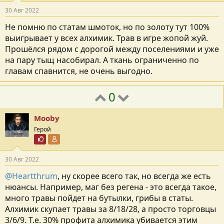
30 Авг 2022
Не помню по статам шмоток, но по золоту тут 100%
выигрывает у всех алхимик. Трав в игре жопой жуй.
Прошёлся рядом с дорогой между поселениями и уже
на пару тыщ насобирал. А ткань ограниченно по
главам спавнится, не очень выгодно.
0
Mooby
Герой
Автор
Почётный пользователь
Участник форума
30 Авг 2022
@Heartthrum
, ну скорее всего так, но всегда же есть
нюансы. Например, маг без регена - это всегда такое,
много травы пойдет на бутылки, грибы в статы.
Алхимик скупает травы за 8/18/28, а просто торговцы
3/6/9. Т.е. 30% профита алхимика убивается этим