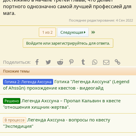
портного однозначно самой лучшей профессией для
мага.
Последнее редактирование:
4 Сен 2022
Последний
1 из 2
Следующая
Войдите или зарегистрируйтесь для ответа.
Facebook
Twitter
Reddit
Pinterest
Tumblr
WhatsApp
E-mail
Ссылк
Поделиться:
Похожие темы
Готика "Легенда Ахссуна" (Legend
Готика 2: Легенда Ахссуна
of Ahssûn) прохождение квестов - видеогайд
Легенда Ахссуна – Пропал Кальвин в квесте
Решено
"отношения хищник-жертва".
Легенда Ахссуна - вопросы по квесту
В процессе
"Экспедиция"