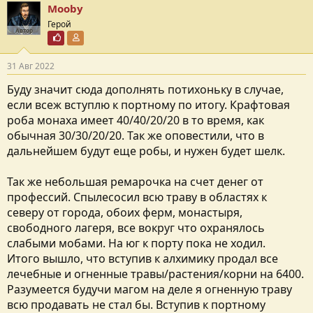
Mooby
Герой
Автор
Почётный пользователь
Участник форума
31 Авг 2022
Буду значит сюда дополнять потихоньку в случае,
если всеж вступлю к портному по итогу. Крафтовая
роба монаха имеет 40/40/20/20 в то время, как
обычная 30/30/20/20. Так же оповестили, что в
дальнейшем будут еще робы, и нужен будет шелк.
Так же небольшая ремарочка на счет денег от
профессий. Спылесосил всю траву в областях к
северу от города, обоих ферм, монастыря,
свободного лагеря, все вокруг что охранялось
слабыми мобами. На юг к порту пока не ходил.
Итого вышло, что вступив к алхимику продал все
лечебные и огненные травы/растения/корни на 6400.
Разумеется будучи магом на деле я огненную траву
всю продавать не стал бы. Вступив к портному