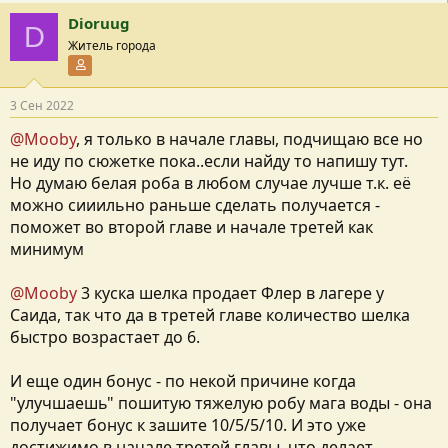
Dioruug
D
Житель города
Участник форума
3 Сен 2022
@Mooby
, я только в начале главы, подчищаю все но
не иду по сюжетке пока..если найду то напишу тут.
Но думаю белая роба в любом случае лучше т.к. её
можно сииильно раньше сделать получается -
поможет во второй главе и начале третей как
минимум
@Mooby
3 куска шелка продает Флер в лагере у
Саида, так что да в третей главе количество шелка
быстро возрастает до 6.
И еще один бонус - по некой причине когда
"улучшаешь" пошитую тяжелую робу мага воды - она
получает бонус к зашите 10/5/5/10. И это уже
достижимо в начале третей главы, что делает