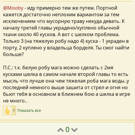
@Mooby
- иду примерно тем же путем. Портной
кажется достаточно неплохим вариантом за тем
исключением что мусорную траву некуда девать. К
началу третей главы украдено/куплено обычной
ткани около 40 кусков. А вот с шелком проблема.
Только 3 (на тяжелую робу надо 4) куска - 1 украден в
порту, 2 куплено у владельца борделя. Ты смог найти
больше?
П.С.: т.к. белую робу мага можно сделать с 2мя
кусками шелка в самом начале второй главы то есть
мысль что лучше она чем тяжелая роба мага воды..у
последней немного выше зашита от стрел и огня но
бьют тебя в основном в ближнем бою а шелка в игре
не много..
1
Показать все
0