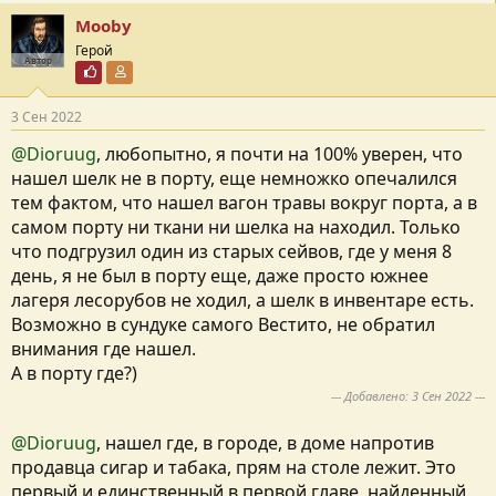
Mooby
Герой
Автор
Почётный пользователь
Участник форума
3 Сен 2022
@Dioruug
, любопытно, я почти на 100% уверен, что
нашел шелк не в порту, еще немножко опечалился
тем фактом, что нашел вагон травы вокруг порта, а в
самом порту ни ткани ни шелка на находил. Только
что подгрузил один из старых сейвов, где у меня 8
день, я не был в порту еще, даже просто южнее
лагеря лесорубов не ходил, а шелк в инвентаре есть.
Возможно в сундуке самого Вестито, не обратил
внимания где нашел.
А в порту где?)
--- Добавлено:
3 Сен 2022
---
@Dioruug
, нашел где, в городе, в доме напротив
продавца сигар и табака, прям на столе лежит. Это
первый и единственный в первой главе, найденный