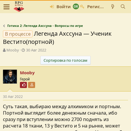
Войти
Регистрация
Готика 2: Легенда Ахссуна - Вопросы по игре
Легенда Ахссуна — Ученик
В процессе
Вестито(портной)
А
Д
Mooby
30 Авг 2022
в
а
т
т
Сортировка по голосам
о
а
р
с
Mooby
т
о
Герой
е
з
Почётный пользователь
Участник форума
м
д
ы
а
30 Авг 2022
н
и
Суть такая, выбираю между алхимиком и портным.
я
Портной выглядит более денежным сначала, ибо
сразу при вступлении можно 2700 поднять из
расчета 18 ткани, 13 у Вестито и 5 на рынке, может