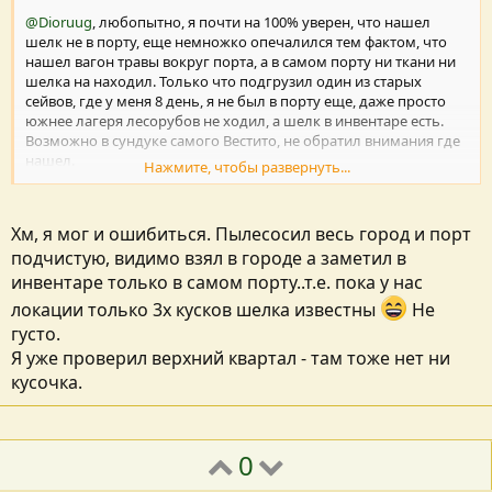
@Dioruug
, любопытно, я почти на 100% уверен, что нашел
шелк не в порту, еще немножко опечалился тем фактом, что
нашел вагон травы вокруг порта, а в самом порту ни ткани ни
шелка на находил. Только что подгрузил один из старых
сейвов, где у меня 8 день, я не был в порту еще, даже просто
южнее лагеря лесорубов не ходил, а шелк в инвентаре есть.
Возможно в сундуке самого Вестито, не обратил внимания где
нашел.
Нажмите, чтобы развернуть...
А в порту где?)
--- Добавлено:
3 Сен 2022
---
Хм, я мог и ошибиться. Пылесосил весь город и порт
@Dioruug
, нашел где, в городе, в доме напротив продавца
подчистую, видимо взял в городе а заметил в
сигар и табака, прям на столе лежит. Это первый и
инвентаре только в самом порту..т.е. пока у нас
единственный в первой главе, найденный мною кусок,
надеюсь на инфу о порте)
локации только 3х кусков шелка известны
Не
густо.
Я уже проверил верхний квартал - там тоже нет ни
кусочка.
0