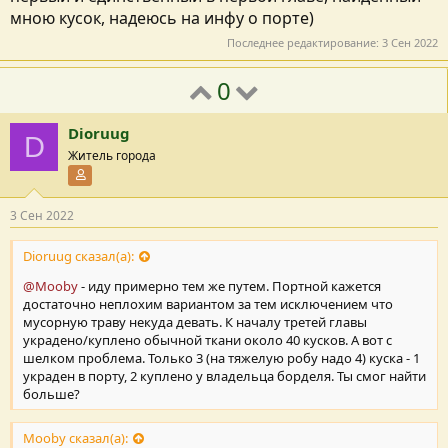
мною кусок, надеюсь на инфу о порте)
Последнее редактирование:
3 Сен 2022
0
Dioruug
D
Житель города
Участник форума
3 Сен 2022
Dioruug сказал(а):
@Mooby
- иду примерно тем же путем. Портной кажется
достаточно неплохим вариантом за тем исключением что
мусорную траву некуда девать. К началу третей главы
украдено/куплено обычной ткани около 40 кусков. А вот с
шелком проблема. Только 3 (на тяжелую робу надо 4) куска - 1
украден в порту, 2 куплено у владельца борделя. Ты смог найти
больше?
Mooby сказал(а):