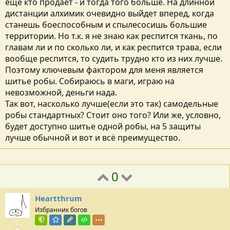
еще кто продает - и тогда того больше. На длинной
дистанции алхимик очевидно выйдет вперед, когда
станешь боеспособным и спылесосишь большие
территории. Но т.к. я не знаю как респится ткань, по
главам ли и по сколько ли, и как респится трава, если
вообще респится, то судить трудно кто из них лучше.
Поэтому ключевым фактором для меня является
шитье робы. Собираюсь в маги, играю на
невозможной, деньги нада.
Так вот, насколько лучше(если это так) самодельные
робы стандартных? Стоит оно того? Или же, условно,
будет доступно шитье одной робы, на 5 защиты
лучше обычной и вот и всё преимущество.
0
Heartthrum
Избранник богов
Команда форума
Модератор раздела
Редактор раздела
Тестировщик