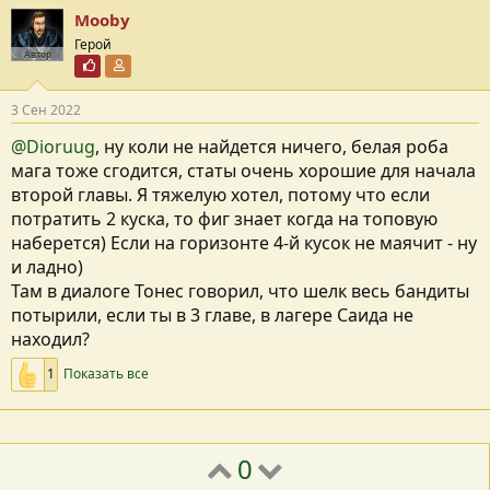
Mooby
Герой
Автор
Почётный пользователь
Участник форума
3 Сен 2022
@Dioruug
, ну коли не найдется ничего, белая роба
мага тоже сгодится, статы очень хорошие для начала
второй главы. Я тяжелую хотел, потому что если
потратить 2 куска, то фиг знает когда на топовую
наберется) Если на горизонте 4-й кусок не маячит - ну
и ладно)
Там в диалоге Тонес говорил, что шелк весь бандиты
потырили, если ты в 3 главе, в лагере Саида не
находил?
1
Показать все
0