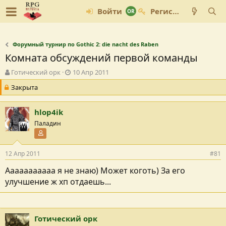
Войти
Регистрация
Форумный турнир по Gothic 2: die nacht des Raben
Комната обсуждений первой команды
А
Д
Готический орк
10 Апр 2011
в
а
Закрыта
т
т
о
а
р
с
hlop4ik
т
о
Паладин
е
з
Участник форума
м
д
ы
а
н
12 Апр 2011
#81
и
Ааааааааааа я не знаю) Может коготь) За его
я
улучшение ж хп отдаешь...
Готический орк