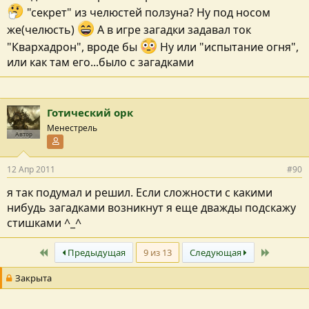
"секрет" из челюстей ползуна? Ну под носом
же(челюсть)
А в игре загадки задавал ток
"Квархадрон", вроде бы
Ну или "испытание огня",
или как там его...было с загадками
Готический орк
Менестрель
Автор
Участник форума
12 Апр 2011
#90
я так подумал и решил. Если сложности с какими
нибудь загадками возникнут я еще дважды подскажу
стишками ^_^
Первый
Последн
Предыдущая
9 из 13
Следующая
Закрыта