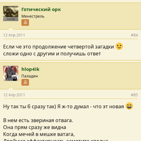
Готический орк
Менестрель
Автор
Участник форума
12 Апр 2011
#84
Если че это продолжение четвертой загадки
сложи одно с другим и получишь ответ
hlop4ik
Паладин
Участник форума
12 Апр 2011
#85
Ну так ты б сразу так) Я ж-то думал - что эт новая
В нем есть звериная отвага.
Она прям сразу же видна
Когда мечей в мешке ватага,