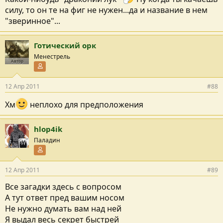
силу, то он те на фиг не нужен...да и название в нем
"зверинное"...
Готический орк
Менестрель
Автор
Участник форума
12 Апр 2011
#88
Хм
неплохо для предположения
hlop4ik
Паладин
Участник форума
12 Апр 2011
#89
Все загадки здесь с вопросом
А тут ответ пред вашим носом
Не нужно думать вам над ней
Я выдал весь секрет быстрей