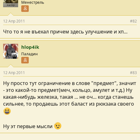
Менестрель
Автор
Участник форума
12 Апр 2011
#82
Что то я не въехал причем здесь улучшение и хп...
hlop4ik
Паладин
Участник форума
12 Апр 2011
#83
Ну просто тут ограничение в слове "предмет", значит
- это какой-то предмет(меч, кольцо, амулет и т.д.) Ну
какая-нибудь железка, такая ... не оч... когда станешь
сильнее, то продаешь этот баласт из рюкзака своего
Ну эт первые мысли