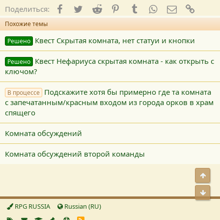
Facebook
Twitter
Reddit
Pinterest
Tumblr
WhatsApp
E-mail
Ссылк
Поделиться:
Похожие темы
Квест Скрытая комната, нет статуи и кнопки
Решено
Квест Нефариуса скрытая комната - как открыть с
Решено
ключом?
Подскажите хотя бы примерно где та комната
В процессе
с запечатанным/красным входом из города орков в храм
спящего
Комната обсуждений
Комната обсуждений второй команды
Свер
Сниз
RPG RUSSIA
Russian (RU)
R