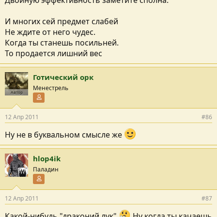
Двойную эффективность заметите сполна.
И многих сей предмет слабей
Не ждите от него чудес.
Когда ты станешь посильней.
То продается лишний вес
Готический орк
Менестрель
Автор
Участник форума
12 Апр 2011
#86
Ну не в буквальном смысле же
hlop4ik
Паладин
Участник форума
12 Апр 2011
#87
Какой-нибудь "драконий лук"
Ну когда ты качаешь