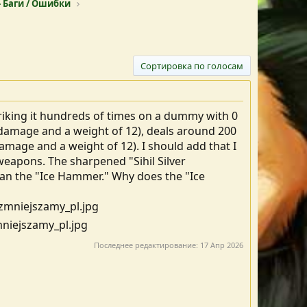
 Баги / Ошибки
Сортировка по голосам
striking it hundreds of times on a dummy with 0
0 damage and a weight of 12), deals around 200
ge and a weight of 12). I should add that I
weapons. The sharpened "Sihil Silver
an the "Ice Hammer." Why does the "Ice
Последнее редактирование:
17 Апр 2026