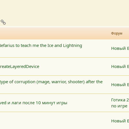
pp
mail
Ссылка
Форум
efarius to teach me the Ice and Lightning
Новый Б
eateLayeredDevice
Новый Б
type of corruption (mage, warrior, shooter) after the
Новый Б
Готика 
ed и лаги после 10 минут игры
по игре
Новый Б