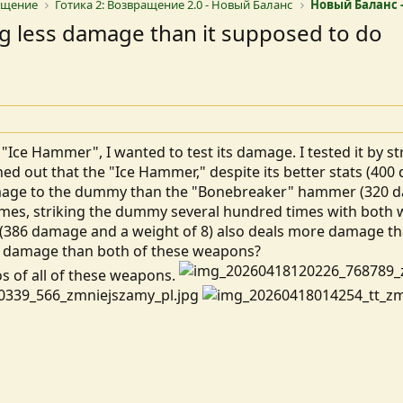
ращение
Готика 2: Возвращение 2.0 - Новый Баланс
Новый Баланс -
g less damage than it supposed to do
 "Ice Hammer", I wanted to test its damage. I tested it by 
ned out that the "Ice Hammer," despite its better stats (40
ge to the dummy than the "Bonebreaker" hammer (320 dama
 times, striking the dummy several hundred times with both 
386 damage and a weight of 8) also deals more damage th
 damage than both of these weapons?
os of all of these weapons.