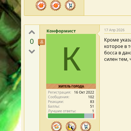
17 Апр 2026
Конформист
0
Кроме указ
Участник форума
К
которое в 
босса в да
силен тем,
ЖИТЕЛЬ ГОРОДА
Регистрация
16 Окт 2022
Сообщения
102
Реакции
83
Баллы
51
Лучшие ответы
1