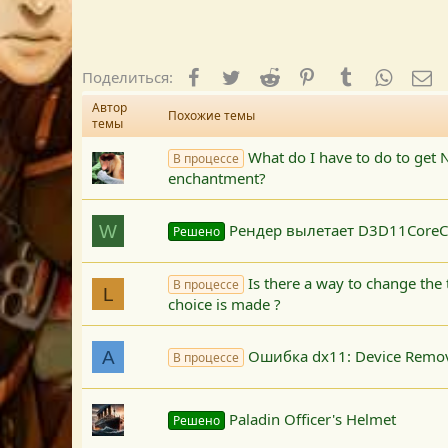
Facebook
Twitter
Reddit
Pinterest
Tumblr
WhatsA
E-
Поделиться:
Автор
Похожие темы
темы
What do I have to do to get N
В процессе
enchantment?
Рендер вылетает D3D11CoreCr
W
Решено
Is there a way to change the 
В процессе
L
choice is made ?
Ошибка dx11: Device Remov
A
В процессе
Paladin Officer's Helmet
Решено