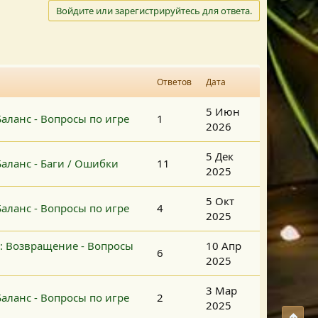
Войдите или зарегистрируйтесь для ответа.
Ответов
Дата
5 Июн
аланс - Вопросы по игре
1
2026
5 Дек
аланс - Баги / Ошибки
11
2025
5 Окт
аланс - Вопросы по игре
4
2025
2: Возвращение - Вопросы
10 Апр
6
2025
3 Мар
аланс - Вопросы по игре
2
2025
Свер