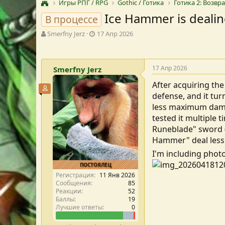
Игры РПГ / RPG
Gothic / Готика
Готика 2: Возв
Ice Hammer is dealin
В процессе
А
Д
Smerfny Jerz
17 Апр 2026
в
а
т
т
о
а
17 Апр 2026
Smerfny Jerz
р
с
т
о
After acquiring the
е
з
Участник форума
defense, and it tur
м
д
ы
а
less maximum dama
н
tested it multiple
и
Runeblade" sword (
я
Hammer" deal less
I'm including phot
ПОСТОЯЛЕЦ
Регистрация
11 Янв 2026
Сообщения
85
Реакции
52
Баллы
19
Лучшие ответы
0