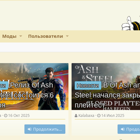
Моды
Пользователи
Релиз Of Ash
В Of Ash a
ти
Новости
teel состоится 6
Steel начался зак
ря
плейтест
a
16 Окт 2025
Kalabaxa
14 Июл 2025
Продолжить…
Продо