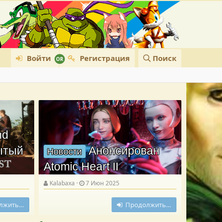
Войти
Регистрация
Поиск
nd
рытый
Анонсирован
Новости
Atomic Heart II
Kalabaxa
7 Июн 2025
лжить…
Продолжить…