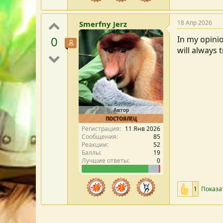
18 Апр 2026
Smerfny Jerz
0
In my opini
Участник форума
will always
Автор
ПОСТОЯЛЕЦ
Регистрация
11 Янв 2026
Сообщения
85
Реакции
52
Баллы
19
Лучшие ответы
0
1
Показа