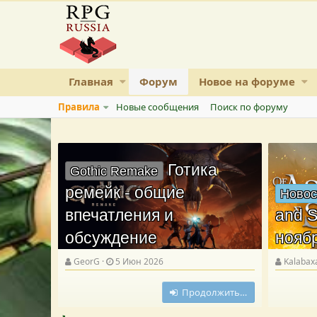
Главная
Форум
Новое на форуме
Правила
Новые сообщения
Поиск по форуму
Готика
Gothic Remake
ремейк - общие
Новос
впечатления и
and S
обсуждение
нояб
GeorG
5 Июн 2026
Kalabax
Продолжить…