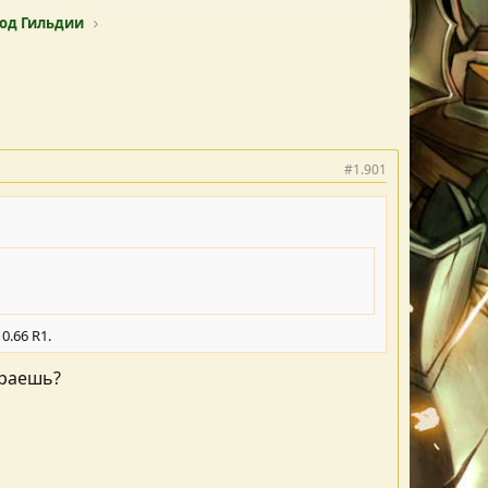
мод Гильдии
#1.901
0.66 R1.
граешь?