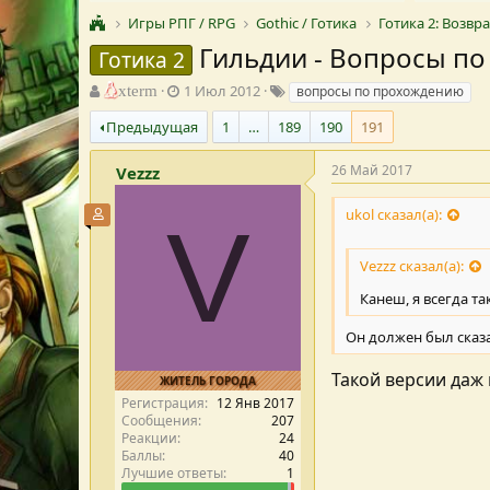
Игры РПГ / RPG
Gothic / Готика
Готика 2: Возв
Гильдии - Вопросы п
Готика 2
А
Д
Т
xterm
1 Июл 2012
вопросы по прохождению
в
а
е
Предыдущая
1
…
189
190
191
т
т
г
о
а
и
р
с
26 Май 2017
Vezzz
т
о
е
з
ukol сказал(а):
Участник форума
V
м
д
ы
а
Vezzz сказал(а):
н
и
Канеш, я всегда т
я
Он должен был сказа
Такой версии даж 
ЖИТЕЛЬ ГОРОДА
Регистрация
12 Янв 2017
Сообщения
207
Реакции
24
Баллы
40
Лучшие ответы
1