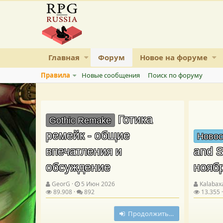
Главная
Форум
Новое на форуме
Правила
Новые сообщения
Поиск по форуму
Готика
Gothic Remake
ремейк - общие
Новос
впечатления и
and S
обсуждение
нояб
GeorG
5 Июн 2026
Kalabax
89.908
892
13.355
Продолжить…