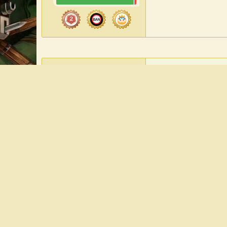
23 Ноя 2017
ardaric2
Просят 2 морские
Участник форума
НАЕМНИК
Регистрация
24 Фев 2017
Сообщения
729
Реакции
176
Баллы
171
Лучшие ответы
17