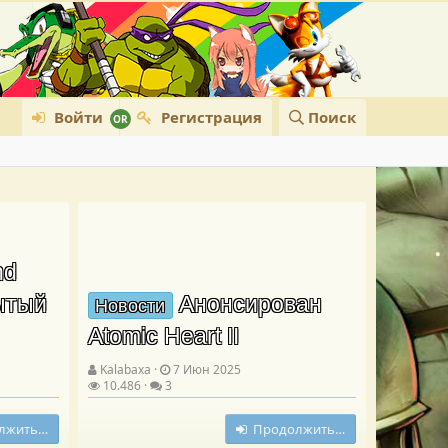
Войти
Регистрация
Поиск
nd
рытый
Анонсирован
Новости
Atomic Heart II
Kalabaxa
7 Июн 2025
10.486
3
лжить…
Продолжить…