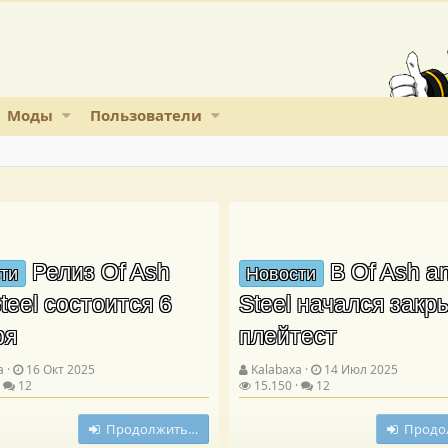
Моды
Пользователи
Релиз Of Ash
В Of Ash a
ти
Новости
teel состоится 6
Steel начался зак
ря
плейтест
a
16 Окт 2025
Kalabaxa
14 Июл 2025
12
15.150
12
Продолжить…
Продо