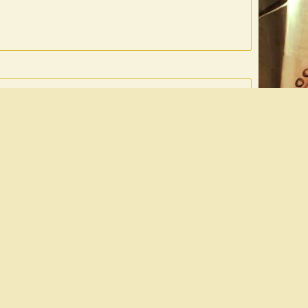
#1.902
ть?