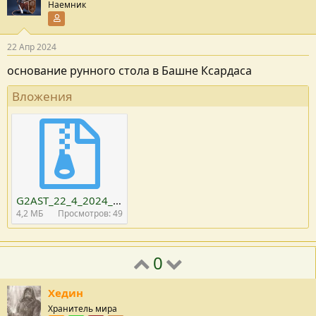
Наемник
Участник форума
22 Апр 2024
основание рунного стола в Башне Ксардаса
Вложения
G2AST_22_4_2024_11_16_26_348.zip
4,2 MБ
Просмотров: 49
0
Хедин
Хранитель мира