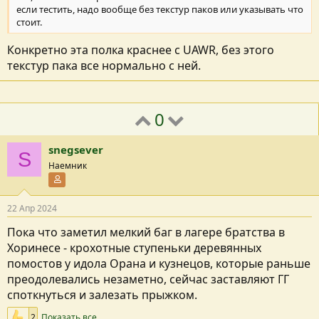
если тестить, надо вообще без текстур паков или указывать что
стоит.
Конкретно эта полка краснее с UAWR, без этого
текстур пака все нормально с ней.
0
snegsever
S
Наемник
Участник форума
22 Апр 2024
Пока что заметил мелкий баг в лагере братства в
Хоринесе - крохотные ступеньки деревянных
помостов у идола Орана и кузнецов, которые раньше
преодолевались незаметно, сейчас заставляют ГГ
споткнуться и залезать прыжком.
2
Показать все