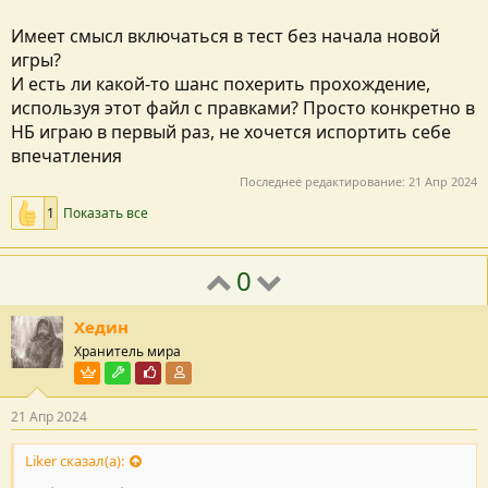
Имеет смысл включаться в тест без начала новой
игры?
И есть ли какой-то шанс похерить прохождение,
используя этот файл с правками? Просто конкретно в
НБ играю в первый раз, не хочется испортить себе
впечатления
Последнее редактирование:
21 Апр 2024
1
Показать все
0
Хедин
Хранитель мира
Пользователь VIP
Модостроитель
Почётный пользователь
Участник форума
21 Апр 2024
Liker сказал(а):