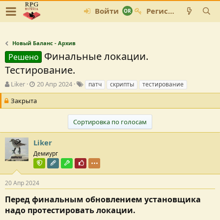
Войти
Регистрация
Новый Баланс - Архив
Финальные локации.
Решено
Тестирование.
А
Д
Т
Liker
20 Апр 2024
патч
скрипты
тестирование
в
а
е
Закрыта
т
т
г
о
а
и
р
с
Сортировка по голосам
т
о
е
з
Liker
м
д
Демиург
ы
а
н
Команда форума
Редактор раздела
Модостроитель
Почётный пользователь
и
я
20 Апр 2024
Перед финальным обновлением установщика
надо протестировать локации.