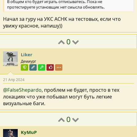
В общем кто будет играть отписыватесь. Пока не
протестируете установщик нет смысла обновлять.
Начал за гуру на УКС АСНК на тестовых, если что
увижу красное, напишу))
0
Liker
Демиург
Автор
Команда форума
Редактор раздела
Модостроитель
Почётный пользователь
21 Апр 2024
@FalseShepardo
, проблем не будет, просто в тех
локациях что уже побывал могут буть легкие
визуальные баги.
0
KyMuP