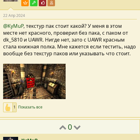
Пользователь VIP
Модостроитель
Почётный пользователь
Участник форума
22 Апр 2024
@KyMuP
, текстур пак стоит какой? У меня в этом
месте нет красного, проверил без пака, с паком от
dk_5810 и UAWR. Нигде нет, зато с UAWR красным
стала книжная полка. Мне кажется если тестить, надо
вообще без текстур паков или указывать что стоит.
1
Показать все
0
KyMuP