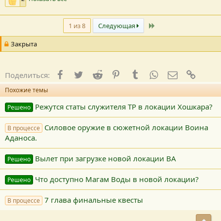
Последний
1 из 8
Следующая
Закрыта
Facebook
Twitter
Reddit
Pinterest
Tumblr
WhatsApp
E-mail
Ссылк
Поделиться:
Похожие темы
Режутся статы служителя ТР в локации Хошкара?
Решено
Силовое оружие в сюжетной локации Воина
В процессе
Аданоса.
Вылет при загрузке новой локации ВА
Решено
Что доступно Магам Воды в новой локации?
Решено
7 глава финальные квесты
В процессе