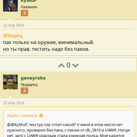
Наемник
Участник форума
22 Апр 2024
@Хедин
,
пак только на оружие, минимальный.
но ты прав, тестить надо без паков.
0
geneyroka
Гвардеец
Участник форума
22 Апр 2024
Хедин сказал(а):
@@KyMuP, текстур пак стоит какой? У меня в этом месте нет
красного, проверил без пака, с паком от dk_5810 и UAWR. Нигде
нет, зато с UAWR красным стала книжная полка. Мне кажется