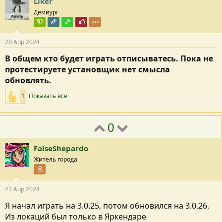
Liker
Демиург
Автор
Команда форума
Редактор раздела
Модостроитель
Почётный пользователь
20 Апр 2024
В общем кто будет играть отписыватесь. Пока не
протестируете установщик нет смысла
обновлять.
1
Показать все
0
FalseShepardo
Житель города
Участник форума
21 Апр 2024
Я начал играть на 3.0.25, потом обновился на 3.0.26.
Из локаций был только в Яркендаре