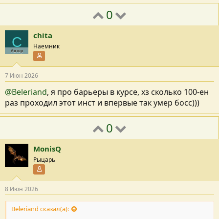
0
chita
C
Наемник
Автор
Участник форума
7 Июн 2026
@Beleriand
, я про барьеры в курсе, хз сколько 100-ен
раз проходил этот инст и впервые так умер босс)))
0
MonisQ
Рыцарь
Участник форума
8 Июн 2026
Beleriand сказал(а):