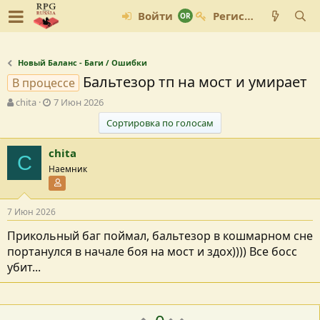
Войти
Регистрация
Новый Баланс - Баги / Ошибки
Бальтезор тп на мост и умирает
В процессе
А
Д
chita
7 Июн 2026
в
а
Сортировка по голосам
т
т
о
а
chita
р
с
C
т
о
Наемник
е
з
Участник форума
м
д
ы
а
7 Июн 2026
н
и
Прикольный баг поймал, бальтезор в кошмарном сне
я
портанулся в начале боя на мост и здох)))) Все босс
убит...