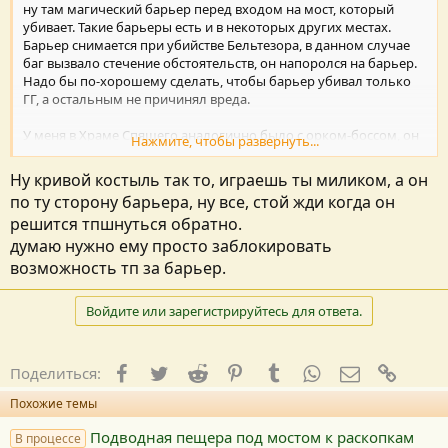
ну там магический барьер перед входом на мост, который
убивает. Такие барьеры есть и в некоторых других местах.
Барьер снимается при убийстве Бельтезора, в данном случае
баг вызвало стечение обстоятельств, он напоролся на барьер.
Надо бы по-хорошему сделать, чтобы барьер убивал только
ГГ, а остальным не причинял вреда.
У меня в Храме Спящего аналогично было с орком-боссом, он
Нажмите, чтобы развернуть...
напоролся на барьер закрывающий путь вниз.
Ну кривой костыль так то, играешь ты миликом, а он
по ту сторону барьера, ну все, стой жди когда он
решится тпшнуться обратно.
думаю нужно ему просто заблокировать
возможность тп за барьер.
Войдите или зарегистрируйтесь для ответа.
Facebook
Twitter
Reddit
Pinterest
Tumblr
WhatsApp
E-mail
Ссылк
Поделиться:
Похожие темы
Подводная пещера под мостом к раскопкам
В процессе