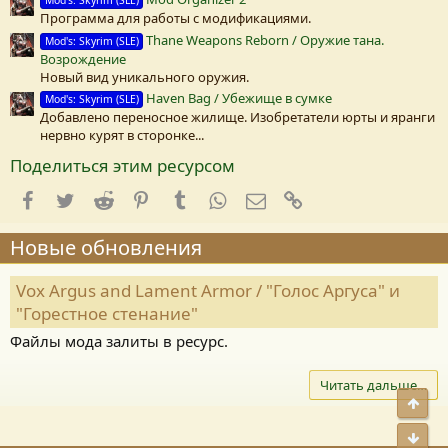
Программа для работы с модификациями.
Thane Weapons Reborn / Оружие тана.
Mod's: Skyrim (SLE)
Возрождение
Новый вид уникального оружия.
Haven Bag / Убежище в сумке
Mod's: Skyrim (SLE)
Добавлено переносное жилище. Изобретатели юрты и яранги
нервно курят в сторонке...
Поделиться этим ресурсом
Facebook
Twitter
Reddit
Pinterest
Tumblr
WhatsApp
E-mail
Ссылка
Новые обновления
Vox Argus and Lament Armor / "Голос Аргуса" и
"Горестное стенание"
Файлы мода залиты в ресурс.
Читать дальше…
Свер
Сниз