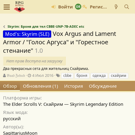
Войти
Регистрация
Skyrim: Броня для тел CBBE-UNP-7B-ADEC etc
Vox Argus and Lament
Mod's: Skyrim (SLE)
Armor / "Голос Аргуса" и "Горестное
стенание"
1.0
Нет прав доступа на загрузку
Два прекрасных сета для жительниц Скайрима.
А
Д
Т
𝔅𝔞𝔞𝔩-ℨ𝔢𝔟𝔲𝔟
4 Июл 2016
cbbe
броня
одежда
скайрим
в
а
е
Обзор
Обновления (1)
История
Обсуждение
т
т
г
о
а
и
р
с
Платформа игры
о
The Elder Scrolls V: Скайрим — Skyrim Legendary Edition
з
Язык мода
д
русский
а
н
Автор(ы)
и
SagittariusMoon
я