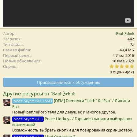
Автор
𝔅𝔞𝔞𝔩-ℨ𝔢𝔟𝔲𝔟
Загрузок
442
Тип файла
7z
Размер файла
49,4 MБ
Первый релиз
4 Июл 2016
Новые обновления
18 Фев 2020
0
Оценка
,
0 оценки(ок)
0
0
Присоединяйтесь к обсуждению
з
в
Другие ресурсы от 𝔅𝔞𝔞𝔩-ℨ𝔢𝔟𝔲𝔟
е
з
[DEM] Demonica "Lilith" & "Eva" / Лилит и
Mod's: Skyrim (SLE + SSE)
д
Ева
а
(
Новый реплейсер тела для девушек и многое другое.
Poser Hotkeys / Горячие клавиши выбора поз
Mod's: Skyrim (SLE)
)
и анимаций
Возможность выбрать кнопки для позирования скриншотеру.
Mod Organizer 2
Mod's: Skyrim (SLE)