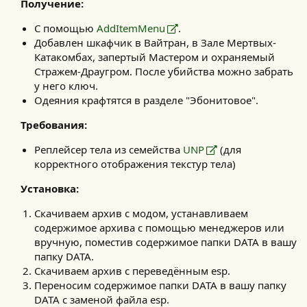
Получение:
С помощью
AddItemMenu
.
Добавлен шкафчик в Вайтран, в Зале Мертвых-
Катакомбах, запертый Мастером и охраняемый
Стражем-Драугром. После убийства можно забрать
у него ключ.
Одеяния крафтятся в разделе "Эбонитовое".
Требования:
Реплейсер тела из семейства
UNP
(для
корректного отображения текстур тела)
Установка:
Скачиваем архив с модом, устанавливаем
содержимое архива с помощью менеджеров или
вручную, поместив содержимое папки DATA в вашу
папку DATA.
Скачиваем архив с переведённым esp.
Переносим содержимое папки DATA в вашу папку
DATA с заменой файла esp.