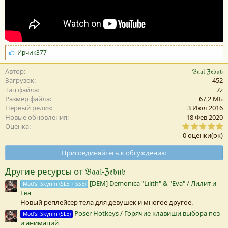
С
Ирчик377
и
м
Автор
𝔅𝔞𝔞𝔩-ℨ𝔢𝔟𝔲𝔟
п
Загрузок
452
а
Тип файла
7z
т
Размер файла
67,2 MБ
и
Первый релиз
3 Июл 2016
и
Новые обновления
18 Фев 2020
:
0
Оценка
,
0 оценки(ок)
0
0
Присоединяйтесь к обсуждению
з
в
Другие ресурсы от 𝔅𝔞𝔞𝔩-ℨ𝔢𝔟𝔲𝔟
е
з
[DEM] Demonica "Lilith" & "Eva" / Лилит и
Mod's: Skyrim (SLE + SSE)
д
Ева
а
(
Новый реплейсер тела для девушек и многое другое.
Poser Hotkeys / Горячие клавиши выбора поз
Mod's: Skyrim (SLE)
)
и анимаций