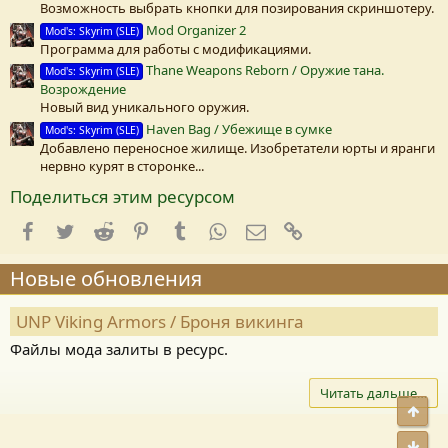
Возможность выбрать кнопки для позирования скриншотеру.
Mod Organizer 2
Mod's: Skyrim (SLE)
Программа для работы с модификациями.
Thane Weapons Reborn / Оружие тана.
Mod's: Skyrim (SLE)
Возрождение
Новый вид уникального оружия.
Haven Bag / Убежище в сумке
Mod's: Skyrim (SLE)
Добавлено переносное жилище. Изобретатели юрты и яранги
нервно курят в сторонке...
Поделиться этим ресурсом
Facebook
Twitter
Reddit
Pinterest
Tumblr
WhatsApp
E-mail
Ссылка
Новые обновления
UNP Viking Armors / Броня викинга
Файлы мода залиты в ресурс.
Читать дальше…
Свер
Сниз