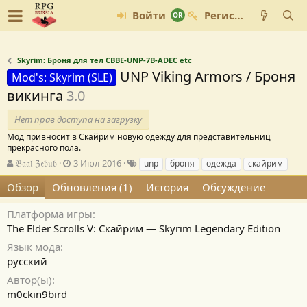
Войти
Регистрация
Skyrim: Броня для тел CBBE-UNP-7B-ADEC etc
UNP Viking Armors / Броня
Mod's: Skyrim (SLE)
викинга
3.0
Нет прав доступа на загрузку
Мод привносит в Скайрим новую одежду для представительниц
прекрасного пола.
А
Д
Т
𝔅𝔞𝔞𝔩-ℨ𝔢𝔟𝔲𝔟
3 Июл 2016
unp
броня
одежда
скайрим
в
а
е
Обзор
Обновления (1)
История
Обсуждение
т
т
г
о
а
и
р
с
Платформа игры
о
The Elder Scrolls V: Скайрим — Skyrim Legendary Edition
з
Язык мода
д
русский
а
н
Автор(ы)
и
m0ckin9bird
я