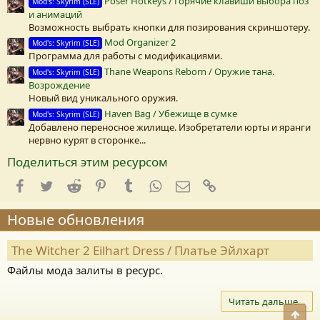
Poser Hotkeys / Горячие клавиши выбора поз
Mod's: Skyrim (SLE)
)
и анимаций
Возможность выбрать кнопки для позирования скриншотеру.
Mod Organizer 2
Mod's: Skyrim (SLE)
Программа для работы с модификациями.
Thane Weapons Reborn / Оружие тана.
Mod's: Skyrim (SLE)
Возрождение
Новый вид уникального оружия.
Haven Bag / Убежище в сумке
Mod's: Skyrim (SLE)
Добавлено переносное жилище. Изобретатели юрты и яранги
нервно курят в сторонке...
Поделиться этим ресурсом
Facebook
Twitter
Reddit
Pinterest
Tumblr
WhatsApp
E-mail
Ссылка
Новые обновления
The Witcher 2 Eilhart Dress / Платье Эйлхарт
Файлы мода залиты в ресурс.
Читать дальше…
Свер