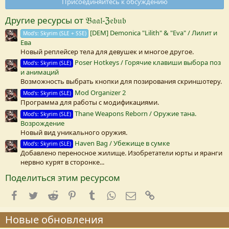
Присоединяйтесь к обсуждению
з
в
Другие ресурсы от 𝔅𝔞𝔞𝔩-ℨ𝔢𝔟𝔲𝔟
е
з
[DEM] Demonica "Lilith" & "Eva" / Лилит и
Mod's: Skyrim (SLE + SSE)
д
Ева
а
(
Новый реплейсер тела для девушек и многое другое.
Poser Hotkeys / Горячие клавиши выбора поз
Mod's: Skyrim (SLE)
)
и анимаций
Возможность выбрать кнопки для позирования скриншотеру.
Mod Organizer 2
Mod's: Skyrim (SLE)
Программа для работы с модификациями.
Thane Weapons Reborn / Оружие тана.
Mod's: Skyrim (SLE)
Возрождение
Новый вид уникального оружия.
Haven Bag / Убежище в сумке
Mod's: Skyrim (SLE)
Добавлено переносное жилище. Изобретатели юрты и яранги
нервно курят в сторонке...
Поделиться этим ресурсом
Facebook
Twitter
Reddit
Pinterest
Tumblr
WhatsApp
E-mail
Ссылка
Новые обновления