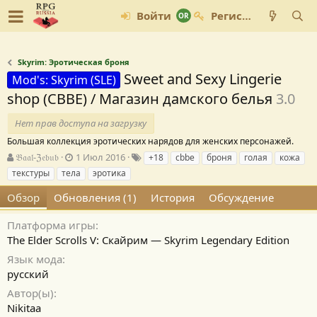
Войти
Регистрация
Skyrim: Эротическая броня
Sweet and Sexy Lingerie
Mod's: Skyrim (SLE)
shop (СВВЕ) / Магазин дамского белья
3.0
Нет прав доступа на загрузку
Большая коллекция эротических нарядов для женских персонажей.
А
Д
Т
𝔅𝔞𝔞𝔩-ℨ𝔢𝔟𝔲𝔟
1 Июл 2016
+18
cbbe
броня
голая
кожа
в
а
е
текстуры
тела
эротика
т
т
г
о
а
и
Обзор
Обновления (1)
История
Обсуждение
р
с
о
Платформа игры
з
The Elder Scrolls V: Скайрим — Skyrim Legendary Edition
д
Язык мода
а
н
русский
и
Автор(ы)
я
Nikitaa