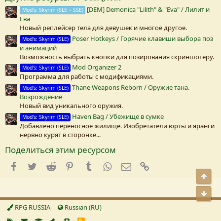
з
[DEM] Demonica "Lilith" & "Eva" / Лилит и
Mod's: Skyrim (SLE + SSE)
д
Ева
а
(
Новый реплейсер тела для девушек и многое другое.
Poser Hotkeys / Горячие клавиши выбора поз
Mod's: Skyrim (SLE)
)
и анимаций
Возможность выбрать кнопки для позирования скриншотеру.
Mod Organizer 2
Mod's: Skyrim (SLE)
Программа для работы с модификациями.
Thane Weapons Reborn / Оружие тана.
Mod's: Skyrim (SLE)
Возрождение
Новый вид уникального оружия.
Haven Bag / Убежище в сумке
Mod's: Skyrim (SLE)
Добавлено переносное жилище. Изобретатели юрты и яранги
нервно курят в сторонке...
Поделиться этим ресурсом
Facebook
Twitter
Reddit
Pinterest
Tumblr
WhatsApp
E-mail
Ссылка
Свер
Сниз
RPG RUSSIA
Russian (RU)
R