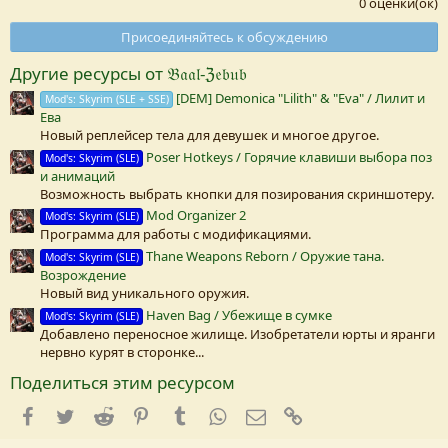
0 оценки(ок)
0
0
Присоединяйтесь к обсуждению
з
в
Другие ресурсы от 𝔅𝔞𝔞𝔩-ℨ𝔢𝔟𝔲𝔟
е
з
[DEM] Demonica "Lilith" & "Eva" / Лилит и
Mod's: Skyrim (SLE + SSE)
д
Ева
а
(
Новый реплейсер тела для девушек и многое другое.
Poser Hotkeys / Горячие клавиши выбора поз
Mod's: Skyrim (SLE)
)
и анимаций
Возможность выбрать кнопки для позирования скриншотеру.
Mod Organizer 2
Mod's: Skyrim (SLE)
Программа для работы с модификациями.
Thane Weapons Reborn / Оружие тана.
Mod's: Skyrim (SLE)
Возрождение
Новый вид уникального оружия.
Haven Bag / Убежище в сумке
Mod's: Skyrim (SLE)
Добавлено переносное жилище. Изобретатели юрты и яранги
нервно курят в сторонке...
Поделиться этим ресурсом
Facebook
Twitter
Reddit
Pinterest
Tumblr
WhatsApp
E-mail
Ссылка