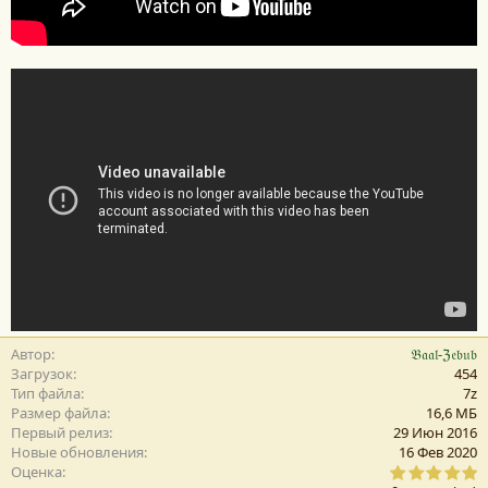
Автор
𝔅𝔞𝔞𝔩-ℨ𝔢𝔟𝔲𝔟
Загрузок
454
Тип файла
7z
Размер файла
16,6 MБ
Первый релиз
29 Июн 2016
Новые обновления
16 Фев 2020
0
Оценка
,