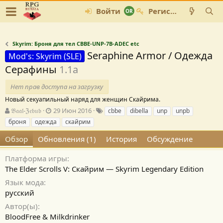
Войти
Регистрация
Skyrim: Броня для тел CBBE-UNP-7B-ADEC etc
Seraphine Armor / Одежда
Mod's: Skyrim (SLE)
Серафины
1.1а
Нет прав доступа на загрузку
Новый секуапильный наряд для женщин Скайрима.
А
Д
Т
𝔅𝔞𝔞𝔩-ℨ𝔢𝔟𝔲𝔟
29 Июн 2016
cbbe
dibella
unp
unpb
в
а
е
броня
одежда
скайрим
т
т
г
о
а
и
Обзор
Обновления (1)
История
Обсуждение
р
с
о
Платформа игры
з
The Elder Scrolls V: Скайрим — Skyrim Legendary Edition
д
Язык мода
а
н
русский
и
Автор(ы)
я
BloodFree & Milkdrinker